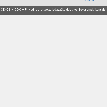
 CEKOS IN D.O.O. – Privredno društvo za izdavačku delatnost i ekonomski konsalti