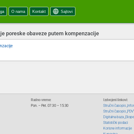
oga
O nama
Kontakt
Sajtovi
ćanje poreske obaveze putem kompenzacije
nzacije
Radno vreme:
Izdvojeni linkovi:
Pon. – Pet. 07:30 – 15:30
Stručni časopis „Info
Stručni časopis „PDV
Digitalna baza „Ekspe
Statistički podaci
Korisne informacije
Kupovina