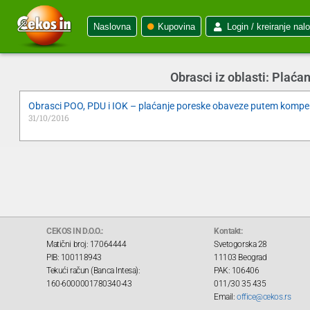
Naslovna
Kupovina
Login / kreiranje nal
Obrasci iz oblasti: Pla
Obrasci POO, PDU i IOK – plaćanje poreske obaveze putem kompe
31/10/2016
CEKOS IN D.O.O.:
Kontakt:
Matični broj: 17064444
Svetogorska 28
PIB: 100118943
11103 Beograd
Tekući račun (Banca Intesa):
PAK: 106406
160-6000001780340-43
011/30 35 435
Email:
office@cekos.rs