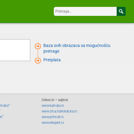
Baza svih obrazaca sa mogućnošću
pretrage
Pretplata
Cekos in – sajtovi:
rmator“
www.kamata.rs
“
www.strucnaliteratura.rs
rt“
www.prihodi.rs
www.ekspert.rs