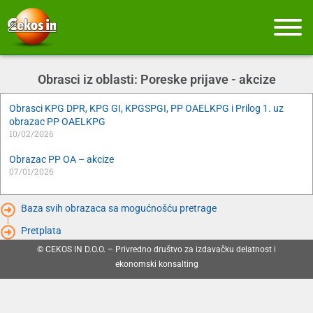
Obrasci iz oblasti: Poreske prijave - akcize
Obrasci KPG DPR, KPG GI, KPGSPGI, PP OAELKPG i Prilog 1. uz
obrazac PP OAELKPG
10/02/2026
Obrazac PP OA – akcize
07/01/2026
Baza svih obrazaca sa mogućnošću pretrage
Pretplata
© CEKOS IN D.O.O. – Privredno društvo za izdavačku delatnost i
ekonomski konsalting