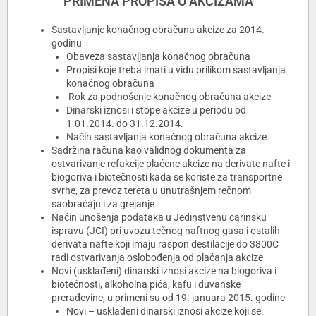
PRIMENA PROPISA O AKCIZAMA
Sastavljanje konačnog obračuna akcize za 2014.
godinu
Obaveza sastavljanja konačnog obračuna
Propisi koje treba imati u vidu prilikom sastavljanja
konačnog obračuna
Rok za podnošenje konačnog obračuna akcize
Dinarski iznosi i stope akcize u periodu od
1.01.2014. do 31.12.2014.
Način sastavljanja konačnog obračuna akcize
Sadržina računa kao validnog dokumenta za
ostvarivanje refakcije plaćene akcize na derivate nafte i
biogoriva i biotečnosti kada se koriste za transportne
svrhe, za prevoz tereta u unutrašnjem rečnom
saobraćaju i za grejanje
Način unošenja podataka u Jedinstvenu carinsku
ispravu (JCI) pri uvozu tečnog naftnog gasa i ostalih
derivata nafte koji imaju raspon destilacije do 3800C
radi ostvarivanja oslobođenja od plaćanja akcize
Novi (usklađeni) dinarski iznosi akcize na biogoriva i
biotečnosti, alkoholna pića, kafu i duvanske
prerađevine, u primeni su od 19. januara 2015. godine
Novi – usklađeni dinarski iznosi akcize koji se