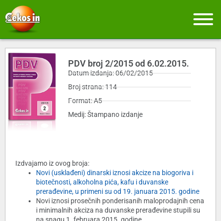
PDV broj 2/2015 od 6.02.2015.
Datum izdanja: 06/02/2015
Broj strana: 114
Format: A5
Medij: Štampano izdanje
Izdvajamo iz ovog broja:
Novi (usklađeni) dinarski iznosi akcize na biogoriva i
biotečnosti, alkoholna pića, kafu i duvanske
prerađevine, u primeni su od 19. januara 2015. godine
Novi iznosi prosečnih ponderisanih maloprodajnih cena
i minimalnih akciza na duvanske prerađevine stupili su
na snagu 1. februara 2015. godine