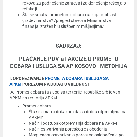
rokova za podnošenje zahteva i za donošenje rešenja o
refakciji
Šta se smatra prometom dobara i usluga iz oblasti
građevinarstva? /pregled stavova Ministarstva
finansija izraženih u službenim mišljenjima/
SADRŽAJ:
PLAĆANJE PDV-a I AKCIZE U PROMETU
DOBARA I USLUGA SA AP KOSOVO I METOHIJA
I. OPOREZIVANJE
PROMETA DOBARA I USLUGA SA
APKM
POREZOM NA DODATU VREDNOST
A. Promet dobara i usluga sa teritorije Republike Srbije van
APKM na teritoriju APKM
Promet dobara
Šta se smatra dokazom da su dobra otpremljena na
APKM?
Način i postupak otpremanja dobara na APKM
Način ostvarivanja poreskog oslobođenja
Mogućnost ostvarivanja poreskog oslobođenja po