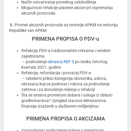
Način ostvarivanja poreskog oslobođenja
Mogućnost refakcije plaćene akcize pri otpremanju
akciznih proizvoda
B. Promet akciznih proizvoda sa teritorije APKM na teritoriju
Republike van APKM
PRIMENA PROPISA O PDV-u
Refakcija PDV-a tradicionalnim crkvama i verskim
zajednicama
– podnošenje
obrasca REF 3
po isteku četvrtog
kvartala 2021. godine
Refakcija, refundacija i povraćaj PDV-a
– tabelarni prikaz kategorija obveznika, uslova,
obrazaca koji se podnose i rokova za podnošenje
zahteva i za donošenje rešenja o refakciji
Šta se smatra prometom dobara i usluga iz oblasti
građevinarstva? /pregled stavova Ministarstva
finansija izraženih u službenim mišljenjima/
PRIMENA PROPISA O AKCIZAMA
Sastavljanje i podnošenje prijave o mesečnom