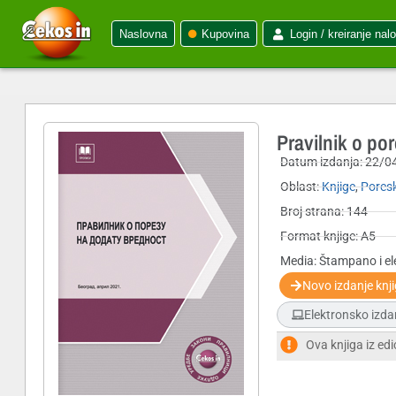
Naslovna
Kupovina
Login / kreiranje nal
Pravilnik o po
Datum izdanja:
22/0
Oblast:
Knjige
,
Poresk
Broj strana: 144
Format knjige: A5
Media: Štampano i el
Novo izdanje knj
Elektronsko izda
Ova knjiga iz edi