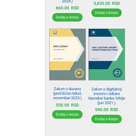
2024.)
3,630.00
RSD
660.00
RSD
Dodaj u korpu
Dodaj u korpu
Zakon o duvanu
Zakon o digitalnoj
(prečišćen tekst,
imovini i odluke
novembar 2023.)
Narodne banke Srbije
(jun 2021.)
550.00
RSD
990.00
RSD
Dodaj u korpu
Dodaj u korpu