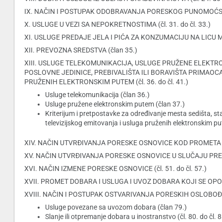
IX. NAČIN I POSTUPAK ODOBRAVANJA PORESKOG PUNOMOĆSTVA (
X. USLUGE U VEZI SA NEPOKRETNOSTIMA (čl. 31. do čl. 33.)
XI. USLUGE PREDAJE JELA I PIĆA ZA KONZUMACIJU NA LICU ME
XII. PREVOZNA SREDSTVA (član 35.)
XIII. USLUGE TELEKOMUNIKACIJA, USLUGE PRUŽENE ELEKTR
POSLOVNE JEDINICE, PREBIVALIŠTA ILI BORAVIŠTA PRIMAOC
PRUŽENIH ELEKTRONSKIM PUTEM (čl. 36. do čl. 41.)
Usluge telekomunikacija (član 36.)
Usluge pružene elektronskim putem (član 37.)
Kriterijum i pretpostavke za određivanje mesta sedišta, sta
televizijskog emitovanja i usluga pruženih elektronskim put
XIV. NAČIN UTVRĐIVANJA PORESKE OSNOVICE KOD PROMETA KOJI
XV. NAČIN UTVRĐIVANJA PORESKE OSNOVICE U SLUČAJU PREVOZ
XVI. NAČIN IZMENE PORESKE OSNOVICE (čl. 51. do čl. 57.)
XVII. PROMET DOBARA I USLUGA I UVOZ DOBARA KOJI SE OPORE
XVIII. NAČIN I POSTUPAK OSTVARIVANJA PORESKIH OSLOBOĐE
Usluge povezane sa uvozom dobara (član 79.)
Slanje ili otpremanje dobara u inostranstvo (čl. 80. do čl. 8