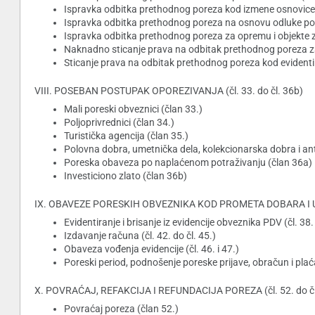
Ispravka odbitka prethodnog poreza kod izmene osnovice 
Ispravka odbitka prethodnog poreza na osnovu odluke por
Ispravka odbitka prethodnog poreza za opremu i objekte za
Naknadno sticanje prava na odbitak prethodnog poreza za 
Sticanje prava na odbitak prethodnog poreza kod evident
VIII. POSEBAN POSTUPAK OPOREZIVANJA (čl. 33. do čl. 36b)
Mali poreski obveznici (član 33.)
Poljoprivrednici (član 34.)
Turistička agencija (član 35.)
Polovna dobra, umetnička dela, kolekcionarska dobra i anti
Poreska obaveza po naplaćenom potraživanju (član 36a)
Investiciono zlato (član 36b)
IX. OBAVEZE PORESKIH OBVEZNIKA KOD PROMETA DOBARA I USLU
Evidentiranje i brisanje iz evidencije obveznika PDV (čl. 38. 
Izdavanje računa (čl. 42. do čl. 45.)
Obaveza vođenja evidencije (čl. 46. i 47.)
Poreski period, podnošenje poreske prijave, obračun i plaća
X. POVRAĆAJ, REFAKCIJA I REFUNDACIJA POREZA (čl. 52. do čl
Povraćaj poreza (član 52.)