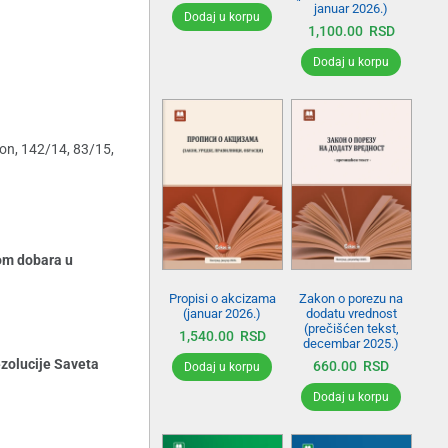
januar 2026.)
Dodaj u korpu
1,100.00
RSD
Dodaj u korpu
kon, 142/14, 83/15,
tom dobara u
Propisi o akcizama
Zakon o porezu na
(januar 2026.)
dodatu vrednost
(prečišćen tekst,
1,540.00
RSD
decembar 2025.)
ezolucije Saveta
660.00
RSD
Dodaj u korpu
Dodaj u korpu