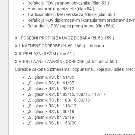
Refakcija PDV stranom obvezniku (član 53.)
Humanitarne organizacije (član 54.)
Tradicionalne crkve i verske zajednice (član 55.)
Refakcija PDV diplomatskim i konzularnim predstavništv
Refundacija PDV kupcu prvog stana (član 56a)
XI. POSEBNI PROPISI ZA UVOZ DOBARA (čl. 58. i 59.)
XII. KAZNENE ODREDBE (čl. 60. i 60a) – brisano
XIII. PRELAZNI REŽIM (član 61.)
XIV. PRELAZNE I ZAVRŠNE ODREDBE (čl. 62. do čl. 68.)
Odredbe Zakona o izmenama i dopunama… koje nisu ušle u prečiš
„Sl. glasnik RS“, br. 61/05
„Sl. glasnik RS“, br. 61/07
„Sl. glasnik RS“, br. 93/12
„Sl. glasnik RS“, br. 83/15, 108/16, 113/17
„Sl. glasnik RS“, br. 108/16, 30/18
„Sl. glasnik RS“, br. 113/17
„Sl. glasnik RS“, br. 30/18
„Sl. glasnik RS“, br. 72/19
„Sl. glasnik RS“, br. 153/20