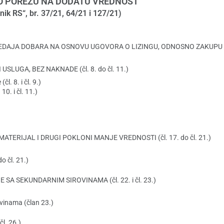
 O POREZU NA DODATU VREDNOST
snik RS“, br. 37/21, 64/21 i 127/21)
 PREDAJA DOBARA NA OSNOVU UGOVORA O LIZINGU, ODNOSNO ZAKUP
SLUGA, BEZ NAKNADE (čl. 8. do čl. 11.)
. 8. i čl. 9.)
0. i čl. 11.)
ERIJAL I DRUGI POKLONI MANJE VREDNOSTI (čl. 17. do čl. 21.)
o čl. 21.)
A SEKUNDARNIM SIROVINAMA (čl. 22. i čl. 23.)
vinama (član 23.)
l. 26.)