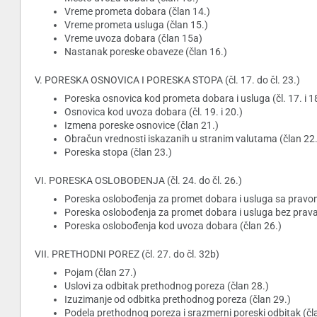
Vreme prometa dobara (član 14.)
Vreme prometa usluga (član 15.)
Vreme uvoza dobara (član 15a)
Nastanak poreske obaveze (član 16.)
V. PORESKA OSNOVICA I PORESKA STOPA (čl. 17. do čl. 23.)
Poreska osnovica kod prometa dobara i usluga (čl. 17. i 1
Osnovica kod uvoza dobara (čl. 19. i 20.)
Izmena poreske osnovice (član 21.)
Obračun vrednosti iskazanih u stranim valutama (član 22.
Poreska stopa (član 23.)
VI. PORESKA OSLOBOĐENJA (čl. 24. do čl. 26.)
Poreska oslobođenja za promet dobara i usluga sa pravo
Poreska oslobođenja za promet dobara i usluga bez prava
Poreska oslobođenja kod uvoza dobara (član 26.)
VII. PRETHODNI POREZ (čl. 27. do čl. 32b)
Pojam (član 27.)
Uslovi za odbitak prethodnog poreza (član 28.)
Izuzimanje od odbitka prethodnog poreza (član 29.)
Podela prethodnog poreza i srazmerni poreski odbitak (čl