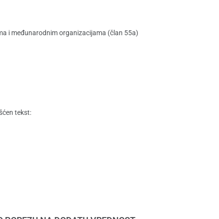
ima i međunarodnim organizacijama (član 55a)
ćen tekst: