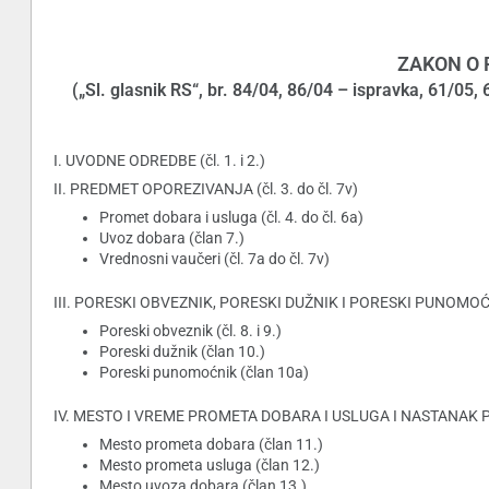
ZAKON O 
(„Sl. glasnik RS“, br. 84/04, 86/04 – ispravka, 61/05
I. UVODNE ODREDBE (čl. 1. i 2.)
II. PREDMET OPOREZIVANJA (čl. 3. do čl. 7v)
Promet dobara i usluga (čl. 4. do čl. 6a)
Uvoz dobara (član 7.)
Vrednosni vaučeri (čl. 7a do čl. 7v)
III. PORESKI OBVEZNIK, PORESKI DUŽNIK I PORESKI PUNOMOĆNIK
Poreski obveznik (čl. 8. i 9.)
Poreski dužnik (član 10.)
Poreski punomoćnik (član 10a)
IV. MESTO I VREME PROMETA DOBARA I USLUGA I NASTANAK POR
Mesto prometa dobara (član 11.)
Mesto prometa usluga (član 12.)
Mesto uvoza dobara (član 13.)