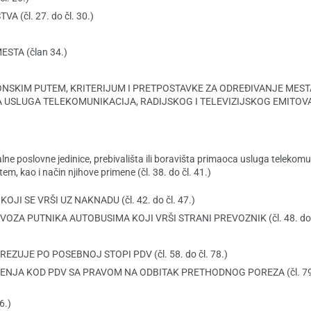
čl. 27. do čl. 30.)
STA (član 34.)
ONSKIM PUTEM, KRITERIJUM I PRETPOSTAVKE ZA ODREĐIVANJE MESTA
A USLUGA TELEKOMUNIKACIJA, RADIJSKOG I TELEVIZIJSKOG EMITOV
lne poslovne jedinice, prebivališta ili boravišta primaoca usluga telekomun
em, kao i način njihove primene (čl. 38. do čl. 41.)
 SE VRŠI UZ NAKNADU (čl. 42. do čl. 47.)
A PUTNIKA AUTOBUSIMA KOJI VRŠI STRANI PREVOZNIK (čl. 48. do č
ZUJE PO POSEBNOJ STOPI PDV (čl. 58. do čl. 78.)
NJA KOD PDV SA PRAVOM NA ODBITAK PRETHODNOG POREZA (čl. 79. d
6.)