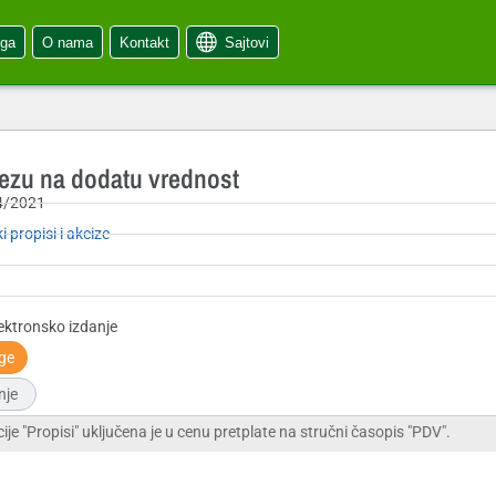
oga
O nama
Kontakt
Sajtovi
rezu na dodatu vrednost
4/2021
i propisi i akcize
ektronsko izdanje
ige
nje
cije "Propisi" uključena je u cenu pretplate na stručni časopis "PDV".