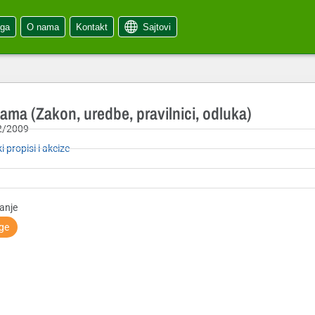
oga
O nama
Kontakt
Sajtovi
zama (Zakon, uredbe, pravilnici, odluka)
2/2009
i propisi i akcize
anje
ige