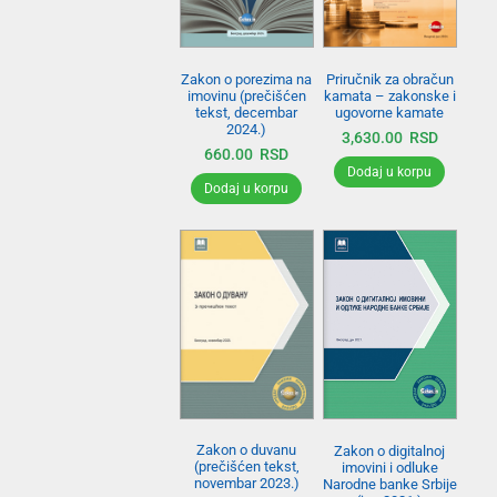
Zakon o porezima na
Priručnik za obračun
imovinu (prečišćen
kamata – zakonske i
tekst, decembar
ugovorne kamate
2024.)
3,630.00
RSD
660.00
RSD
Dodaj u korpu
Dodaj u korpu
Zakon o duvanu
Zakon o digitalnoj
(prečišćen tekst,
imovini i odluke
novembar 2023.)
Narodne banke Srbije