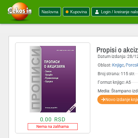
Naslovna
Kupovina
Login / kreiranje nal
Propisi o akci
Datum izdanja:
28/1
Oblast:
Knjige
,
Poresk
Broj strana: 115 str.
Format knjige: A5
Media: Štampano izd
Novo izdanje knj
0.00
RSD
Nema na zalihama