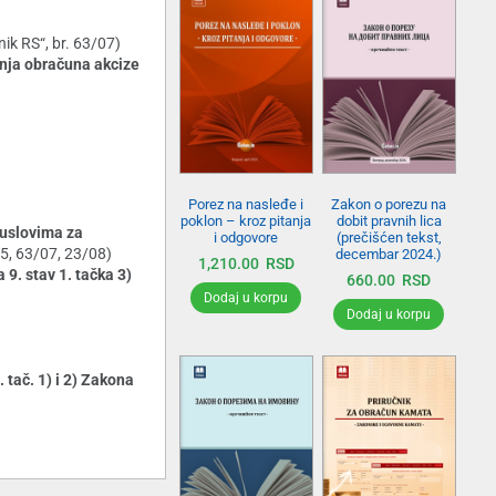
snik RS“, br. 63/07)
janja obračuna akcize
Zakon o porezu na
Porez na nasleđe i
dobit pravnih lica
poklon – kroz pitanja
, uslovima za
(prečišćen tekst,
i odgovore
/05, 63/07, 23/08)
decembar 2024.)
1,210.00
RSD
 9. stav 1. tačka 3)
660.00
RSD
Dodaj u korpu
Dodaj u korpu
 tač. 1) i 2) Zakona