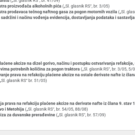
adištu
(„Sl. glasnik RS“, br. 41/09)
gistra proizvođača alkoholnih pića
(„Sl. glasnik RS“, br. 3/05)
egistra prodavaca tečnog naftnog gasa za pogon motornih vozila
(„Sl. gla
, sadržini i načinu vođenja evidencija, dostavljanja podataka i sastavl
laćene akcize na dizel gorivo, načinu i postupku ostvarivanja refakcije
tivima potrebnih količina za pogon traktora
(„Sl. glasnik RS“, br. 3/05, 5
vanje prava na refakciju plaćene akcize na ostale derivate nafte iz člana
„Sl. glasnik RS“ br. 51/05)
a prava na refakciju plaćene akcize na derivate nafte iz člana 9. stav 1.
ovo i Metohija
(„Sl. glasnik RS“, br. 54/05, 88/08)
kciza za duvanske prerađevine
(„Sl. glasnik RS“, br. 57/09)