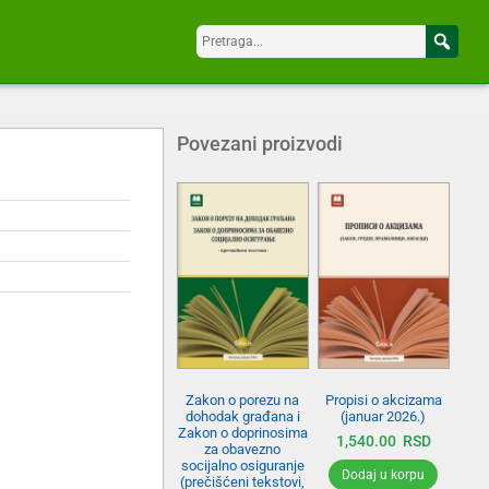
Povezani proizvodi
Zakon o porezu na
Propisi o akcizama
dohodak građana i
(januar 2026.)
Zakon o doprinosima
1,540.00
RSD
za obavezno
socijalno osiguranje
Dodaj u korpu
(prečišćeni tekstovi,