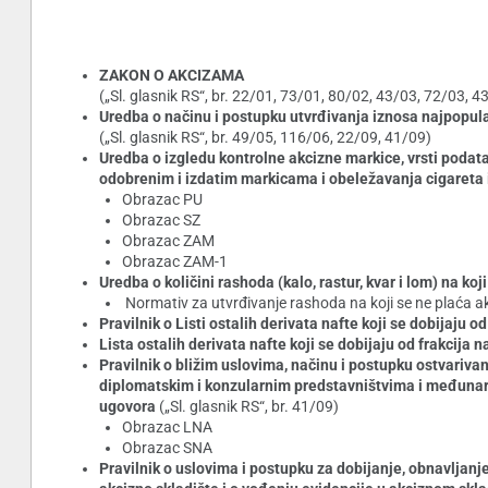
ZAKON O AKCIZAMA
(„Sl. glasnik RS“, br. 22/01, 73/01, 80/02, 43/03, 72/03, 
Uredba o načinu i postupku utvrđivanja iznosa najpopular
(„Sl. glasnik RS“, br. 49/05, 116/06, 22/09, 41/09)
Uredba o izgledu kontrolne akcizne markice, vrsti podat
odobrenim i izdatim markicama i obeležavanja cigareta i
Obrazac PU
Obrazac SZ
Obrazac ZAM
Obrazac ZAM-1
Uredba o količini rashoda (kalo, rastur, kvar i lom) na koj
Normativ za utvrđivanje rashoda na koji se ne plaća a
Pravilnik o Listi ostalih derivata nafte koji se dobijaju 
Lista ostalih derivata nafte koji se dobijaju od frakcija 
Pravilnik o bližim uslovima, načinu i postupku ostvariv
diplomatskim i konzularnim predstavništvima i međunar
ugovora
(„Sl. glasnik RS“, br. 41/09)
Obrazac LNA
Obrazac SNA
Pravilnik o uslovima i postupku za dobijanje, obnavljanj