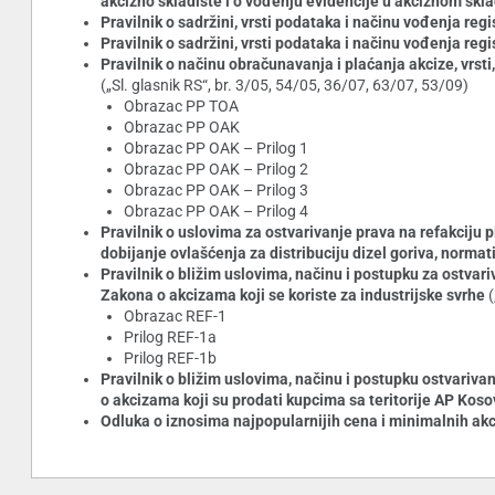
akcizno skladište i o vođenju evidencije u akciznom skl
Pravilnik o sadržini, vrsti podataka i načinu vođenja re
Pravilnik o sadržini, vrsti podataka i načinu vođenja r
Pravilnik o načinu obračunavanja i plaćanja akcize, vrsti
(„Sl. glasnik RS“, br. 3/05, 54/05, 36/07, 63/07, 53/09)
Obrazac PP TOA
Obrazac PP OAK
Obrazac PP OAK – Prilog 1
Obrazac PP OAK – Prilog 2
Obrazac PP OAK – Prilog 3
Obrazac PP OAK – Prilog 4
Pravilnik o uslovima za ostvarivanje prava na refakciju p
dobijanje ovlašćenja za distribuciju dizel goriva, norma
Pravilnik o bližim uslovima, načinu i postupku za ostvari
Zakona o akcizama koji se koriste za industrijske svrhe
(
Obrazac REF-1
Prilog REF-1a
Prilog REF-1b
Pravilnik o bližim uslovima, načinu i postupku ostvarivanj
o akcizama koji su prodati kupcima sa teritorije AP Kos
Odluka o iznosima najpopularnijih cena i minimalnih a