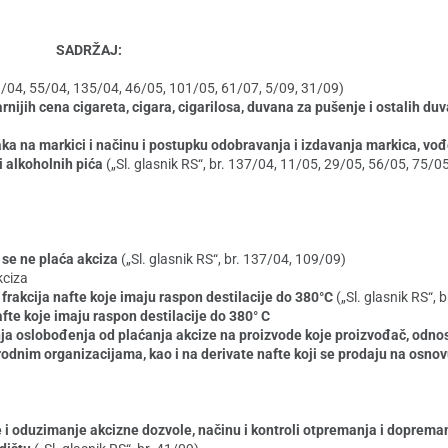
SADRŽAJ:
43/04, 55/04, 135/04, 46/05, 101/05, 61/07, 5/09, 31/09)
nijih cena cigareta, cigara, cigarilosa, duvana za pušenje i ostalih d
aka na markici i načinu i postupku odobravanja i izdavanja markica, vođ
 alkoholnih pića
(„Sl. glasnik RS“, br. 137/04, 11/05, 29/05, 56/05, 75/0
i se ne plaća akciza
(„Sl. glasnik RS“, br. 137/04, 109/09)
kciza
od frakcija nafte koje imaju raspon destilacije do 380°C
(„Sl. glasnik RS“, 
nafte koje imaju raspon destilacije do 380° C
anja oslobođenja od plaćanja akcize na proizvode koje proizvođač, odn
odnim organizacijama, kao i na derivate nafte koji se prodaju na os
e i oduzimanje akcizne dozvole, načinu i kontroli otpremanja i doprema