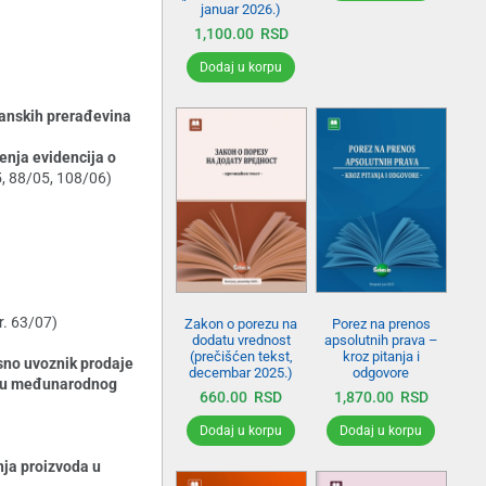
januar 2026.)
1,100.00
RSD
Dodaj u korpu
uvanskih prerađevina
enja evidencija o
5, 88/05, 108/06)
br. 63/07)
Zakon o porezu na
Porez na prenos
dodatu vrednost
apsolutnih prava –
(prečišćen tekst,
kroz pitanja i
osno uvoznik prodaje
decembar 2025.)
odgovore
novu međunarodnog
660.00
RSD
1,870.00
RSD
Dodaj u korpu
Dodaj u korpu
nja proizvoda u