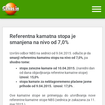
Referentna kamatna stopa je
smanjena na nivo od 7,0%
Izvršni odbor NBS na sednici od 9.04.2015. odlučio je da
smanji referentnu kamatnu stopu na nivo od 7,0%
, pa
shodno tome:
stopa zatezne kamate od 10.04.2015.
(naredni dan
od dana objavljivanja referetne kamatne stope)
iznosi: 15,0%
stopa kamate za neblagovremeno plaćene javne
prihode
od 9.04.2015. iznosi: 17,0%
.
Ove kamatne stope se primenjuju do utvrđivanja nove
referentne kamatne stope NBS (sednica je zakazana za 11.
maj 2015.).