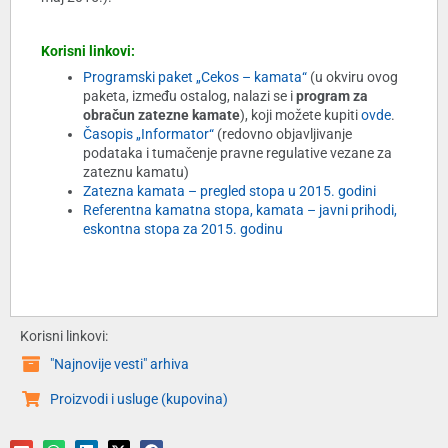
Korisni linkovi:
Programski paket „Cekos – kamata“
(u okviru ovog
paketa, između ostalog, nalazi se i
program za
obračun zatezne kamate
), koji možete kupiti
ovde
.
Časopis „Informator“
(redovno objavljivanje
podataka i tumačenje pravne regulative vezane za
zateznu kamatu)
Zatezna kamata – pregled stopa u 2015. godini
Referentna kamatna stopa, kamata – javni prihodi,
eskontna stopa za 2015. godinu
Korisni linkovi:
"Najnovije vesti" arhiva
Proizvodi i usluge (kupovina)