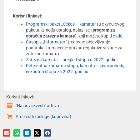
Korisni linkovi:
Programski paket „Cekos – kamata“
(u okviru ovog
paketa, između ostalog, nalazi se i
program za
obračun zatezne kamate
), koji možete kupiti
ovde
.
Časopis „Informator“
(redovno objavljivanje
podataka i tumačenje pravne regulative vezane za
zateznu kamatu)
Zatezna kamata – pregled stopa u 2022. godini
Referentna kamatna stopa, kamata – javni prihodi,
eskontna stopa za 2022. godinu
Korisni linkovi:
"Najnovije vesti" arhiva
Proizvodi i usluge (kupovina)