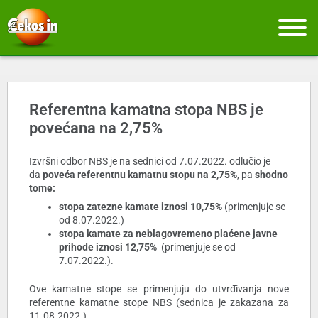
Referentna kamatna stopa NBS je
povećana na 2,75%
Izvršni odbor NBS je na sednici od 7.07.2022. odlučio je
da
poveća referentnu kamatnu stopu na 2,75%
, pa
shodno
tome:
stopa zatezne kamate iznosi 10
,75%
(primenjuje se
od 8.07.2022.)
stopa kamate za neblagovremeno plaćene javne
prihode
iznosi 12
,75%
(primenjuje se od
7.07.2022.).
Ove kamatne stope se primenjuju do utvrđivanja nove
referentne kamatne stope NBS (sednica je zakazana za
11.08.2022.).