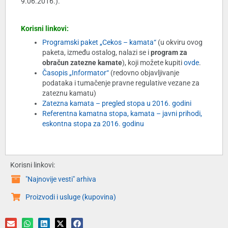
9.06.2016.).
Korisni linkovi:
Programski paket „Cekos – kamata“
(u okviru ovog
paketa, između ostalog, nalazi se i
program za
obračun zatezne kamate
), koji možete kupiti
ovde
.
Časopis „Informator“
(redovno objavljivanje
podataka i tumačenje pravne regulative vezane za
zateznu kamatu)
Zatezna kamata – pregled stopa u 2016. godini
Referentna kamatna stopa, kamata – javni prihodi,
eskontna stopa za 2016. godinu
Korisni linkovi:
"Najnovije vesti" arhiva
Proizvodi i usluge (kupovina)