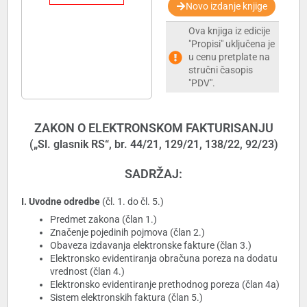
Novo izdanje knjige
Ova knjiga iz edicije
"Propisi" uključena je
u cenu pretplate na
stručni časopis
"PDV".
ZAKON O ELEKTRONSKOM FAKTURISANJU
(„Sl. glasnik RS“, br. 44/21, 129/21, 138/22, 92/23)
SADRŽAJ:
I. Uvodne odredbe
(čl. 1. do čl. 5.)
Predmet zakona (član 1.)
Značenje pojedinih pojmova (član 2.)
Obaveza izdavanja elektronske fakture (član 3.)
Elektronsko evidentiranja obračuna poreza na dodatu
vrednost (član 4.)
Elektronsko evidentiranje prethodnog poreza (član 4a)
Sistem elektronskih faktura (član 5.)