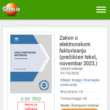
Zakon o
elektronskom
fakturisanju
(prečišćen tekst,
novembar 2023.)
Datum izdanja:
31/10/2023
Oblast:
Knjige
,
Finansijsko
poslovanje
Broj strana: 16
0.00
RSD
Format knjige: A5
Nema na
Media: Štampano izdanje
zalihama