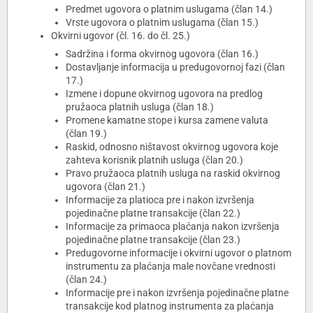
Predmet ugovora o platnim uslugama (član 14.)
Vrste ugovora o platnim uslugama (član 15.)
Okvirni ugovor (čl. 16. do čl. 25.)
Sadržina i forma okvirnog ugovora (član 16.)
Dostavljanje informacija u predugovornoj fazi (član
17.)
Izmene i dopune okvirnog ugovora na predlog
pružaoca platnih usluga (član 18.)
Promene kamatne stope i kursa zamene valuta
(član 19.)
Raskid, odnosno ništavost okvirnog ugovora koje
zahteva korisnik platnih usluga (član 20.)
Pravo pružaoca platnih usluga na raskid okvirnog
ugovora (član 21.)
Informacije za platioca pre i nakon izvršenja
pojedinačne platne transakcije (član 22.)
Informacije za primaoca plaćanja nakon izvršenja
pojedinačne platne transakcije (član 23.)
Predugovorne informacije i okvirni ugovor o platnom
instrumentu za plaćanja male novčane vrednosti
(član 24.)
Informacije pre i nakon izvršenja pojedinačne platne
transakcije kod platnog instrumenta za plaćanja