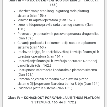
Glava III – POSLOVANJE PLATNOG SISTEMA (čl. 156. do čl.
165.)
Obezbeđivanje stabilnog i sigurnog rada platnog
sistema (član 156.)
Minimalni kapital operatora (član 157.)
Izmene i dopune pravila rada platnog sistema (član
158.)
Poveravanje operativnih poslova operatora drugom licu
(član 159.)
Čuvanje podataka i dokumentacije nastale u platnom
sistemu (član 160.)
Poslovne knjige, finansijski izveštaji i revizija finansijskih
izveštaja operatora (član 161.)
Dostavljanje finansijskih izveštaja operatora Narodnoj
banci Srbije (član 162.)
Dostupnost informacija i podataka o platnom sistemu
(član 163.)
Primena pojedinih odredaba ove glave na platne
sisteme čiji je operator Narodna banka Srbije (član 164.)
Evidencija platnih sistema (član 165.)
Glava IV – KONAČNOST PORAVNANJA U BITNOM PLATNOM
SISTEMU (čl. 166. do čl. 172.)