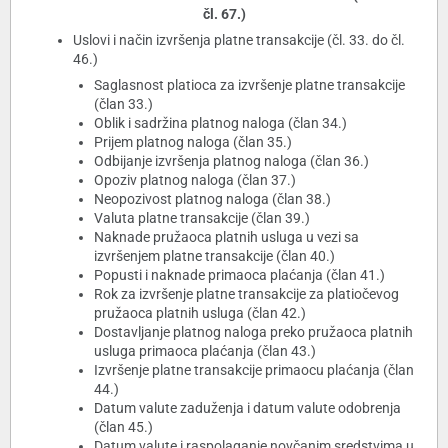
čl. 67.)
Uslovi i način izvršenja platne transakcije (čl. 33. do čl.
46.)
Saglasnost platioca za izvršenje platne transakcije
(član 33.)
Oblik i sadržina platnog naloga (član 34.)
Prijem platnog naloga (član 35.)
Odbijanje izvršenja platnog naloga (član 36.)
Opoziv platnog naloga (član 37.)
Neopozivost platnog naloga (član 38.)
Valuta platne transakcije (član 39.)
Naknade pružaoca platnih usluga u vezi sa
izvršenjem platne transakcije (član 40.)
Popusti i naknade primaoca plaćanja (član 41.)
Rok za izvršenje platne transakcije za platiočevog
pružaoca platnih usluga (član 42.)
Dostavljanje platnog naloga preko pružaoca platnih
usluga primaoca plaćanja (član 43.)
Izvršenje platne transakcije primaocu plaćanja (član
44.)
Datum valute zaduženja i datum valute odobrenja
(član 45.)
Datum valute i raspolaganje novčanim sredstvima u