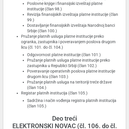
Poslovne knjige i finansijski izveštaji platne
institucije (član 98.)
Revizija finansijskih izveštaja platne institucije (član
99.)
Dostavljanje finansijskih izveštaja Narodnoj banci
Srbije (član 100.)
Pružanje platnih usluga platne institucije preko
ogranka, zastupnika i poveravanjem poslova drugom
licu (čl. 101. do čl. 104.)
Odgovornost platne institucije (član 101.)
Pružanje platnih usluga platne institucije preko
zastupnika u Republici Srbiji (član 102.)
Poveravanje operativnih poslova platne institucije
drugom licu (član 103.)
Pružanje platnih usluga na teritoriji treće države
(član 104.)
Registar platnih institucija (član 105.)
Sadržina i način vođenja registra platnih institucija
(član 105.)
Deo treći
ELEKTRONSKI NOVAC (čl. 106. do čl.