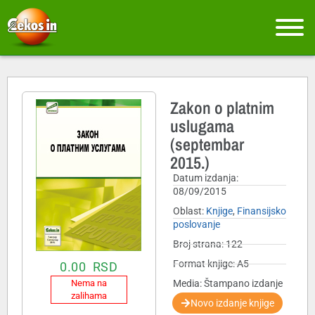
Zakon o platnim
uslugama
(septembar
2015.)
Datum izdanja:
08/09/2015
Oblast:
Knjige
,
Finansijsko
poslovanje
Broj strana: 122
Format knjige: A5
0.00
RSD
Nema na
Media: Štampano izdanje
zalihama
Novo izdanje knjige