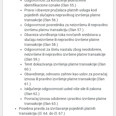
Odgovornost za korišćenje jedinstvene
identifikacione oznake (član 55.)
Prava i obaveze pružalaca platnih usluga kod
pojedinih slučajeva nepravilnog izvršenja platne
transakcije (član 56.)
Odgovornost posrednika za neizvršenu ili nepravilno
izvršenu platnu transakciju (član 57.)
Obaveza utvrđivanja toka novčanih sredstava u
slučaju neizvršene ili nepravilno izvršene platne
transakcije (član 58.)
Odgovornost za štetu nastalu zbog neodobrene,
neizvršene ili nepravilno izvršene platne transakcije
(član 59.)
Teret dokazivanja izvršenja platne transakcije (član
60.)
Obaveštenje, odnosno zahtev kao uslov za povraćaj
iznosa ili pravilno izvršenje platne transakcije (član
61.)
Isključenje odgovornosti usled više sile ili zakona
(član 62.)
Povraćaj iznosa odobrene i pravilno izvršene platne
transakcije (član 63.)
Posebna pravila za izvršavanje pojedinih platnih
transakcija (čl. 64. do čl. 67.)