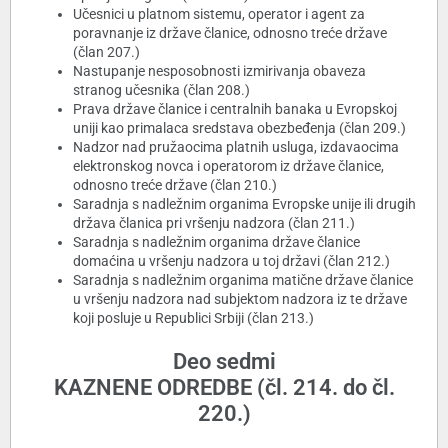
Učesnici u platnom sistemu, operator i agent za
poravnanje iz države članice, odnosno treće države
(član 207.)
Nastupanje nesposobnosti izmirivanja obaveza
stranog učesnika (član 208.)
Prava države članice i centralnih banaka u Evropskoj
uniji kao primalaca sredstava obezbeđenja (član 209.)
Nadzor nad pružaocima platnih usluga, izdavaocima
elektronskog novca i operatorom iz države članice,
odnosno treće države (član 210.)
Saradnja s nadležnim organima Evropske unije ili drugih
država članica pri vršenju nadzora (član 211.)
Saradnja s nadležnim organima države članice
domaćina u vršenju nadzora u toj državi (član 212.)
Saradnja s nadležnim organima matične države članice
u vršenju nadzora nad subjektom nadzora iz te države
koji posluje u Republici Srbiji (član 213.)
Deo sedmi
KAZNENE ODREDBE (čl. 214. do čl.
220.)