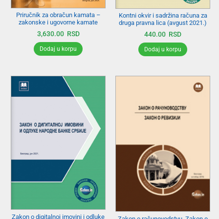
Priručnik za obračun kamata –
Kontni okvir i sadržina računa za
zakonske i ugovorne kamate
druga pravna lica (avgust 2021.)
3,630.00
RSD
440.00
RSD
Dodaj u korpu
Dodaj u korpu
Zakon o digitalnoj imovini i odluke
Zakon o računovodstvu, Zakon o