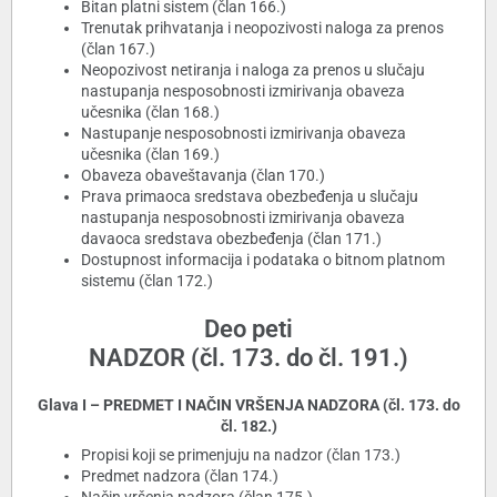
Bitan platni sistem (član 166.)
Trenutak prihvatanja i neopozivosti naloga za prenos
(član 167.)
Neopozivost netiranja i naloga za prenos u slučaju
nastupanja nesposobnosti izmirivanja obaveza
učesnika (član 168.)
Nastupanje nesposobnosti izmirivanja obaveza
učesnika (član 169.)
Obaveza obaveštavanja (član 170.)
Prava primaoca sredstava obezbeđenja u slučaju
nastupanja nesposobnosti izmirivanja obaveza
davaoca sredstava obezbeđenja (član 171.)
Dostupnost informacija i podataka o bitnom platnom
sistemu (član 172.)
Deo peti
NADZOR (čl. 173. do čl. 191.)
Glava I – PREDMET I NAČIN VRŠENJA NADZORA (čl. 173. do
čl. 182.)
Propisi koji se primenjuju na nadzor (član 173.)
Predmet nadzora (član 174.)