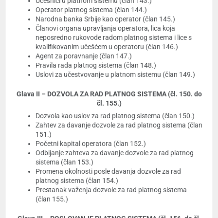
Učesnici u platnom sistemu (član 143.)
Operator platnog sistema (član 144.)
Narodna banka Srbije kao operator (član 145.)
Članovi organa upravljanja operatora, lica koja
neposredno rukovode radom platnog sistema i lice s
kvalifikovanim učešćem u operatoru (član 146.)
Agent za poravnanje (član 147.)
Pravila rada platnog sistema (član 148.)
Uslovi za učestvovanje u platnom sistemu (član 149.)
Glava II – DOZVOLA ZA RAD PLATNOG SISTEMA (čl. 150. do
čl. 155.)
Dozvola kao uslov za rad platnog sistema (član 150.)
Zahtev za davanje dozvole za rad platnog sistema (član
151.)
Početni kapital operatora (član 152.)
Odbijanje zahteva za davanje dozvole za rad platnog
sistema (član 153.)
Promena okolnosti posle davanja dozvole za rad
platnog sistema (član 154.)
Prestanak važenja dozvole za rad platnog sistema
(član 155.)