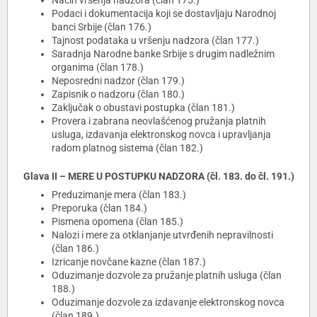
Način vršenja nadzora (član 175.)
Podaci i dokumentacija koji se dostavljaju Narodnoj
banci Srbije (član 176.)
Tajnost podataka u vršenju nadzora (član 177.)
Saradnja Narodne banke Srbije s drugim nadležnim
organima (član 178.)
Neposredni nadzor (član 179.)
Zapisnik o nadzoru (član 180.)
Zaključak o obustavi postupka (član 181.)
Provera i zabrana neovlašćenog pružanja platnih
usluga, izdavanja elektronskog novca i upravljanja
radom platnog sistema (član 182.)
Glava II – MERE U POSTUPKU NADZORA (čl. 183. do čl. 191.)
Preduzimanje mera (član 183.)
Preporuka (član 184.)
Pismena opomena (član 185.)
Nalozi i mere za otklanjanje utvrđenih nepravilnosti
(član 186.)
Izricanje novčane kazne (član 187.)
Oduzimanje dozvole za pružanje platnih usluga (član
188.)
Oduzimanje dozvole za izdavanje elektronskog novca
(član 189.)