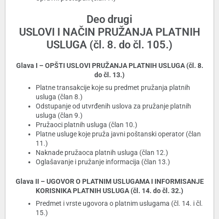
Deo drugi
USLOVI I NAČIN PRUŽANJA PLATNIH
USLUGA (čl. 8. do čl. 105.)
Glava I – OPŠTI USLOVI PRUŽANJA PLATNIH USLUGA (čl. 8.
do čl. 13.)
Platne transakcije koje su predmet pružanja platnih
usluga (član 8.)
Odstupanje od utvrđenih uslova za pružanje platnih
usluga (član 9.)
Pružaoci platnih usluga (član 10.)
Platne usluge koje pruža javni poštanski operator (član
11.)
Naknade pružaoca platnih usluga (član 12.)
Oglašavanje i pružanje informacija (član 13.)
Glava II – UGOVOR O PLATNIM USLUGAMA I INFORMISANJE
KORISNIKA PLATNIH USLUGA (čl. 14. do čl. 32.)
Predmet i vrste ugovora o platnim uslugama (čl. 14. i čl.
15.)