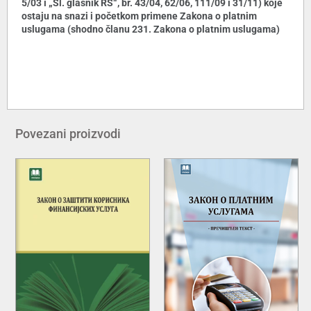
5/03 i „Sl. glasnik RS“, br. 43/04, 62/06, 111/09 i 31/11) koje
ostaju na snazi i početkom primene Zakona o platnim
uslugama (shodno članu 231. Zakona o platnim uslugama)
Povezani proizvodi