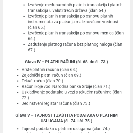
Izvršenje međunarodnih platnih transakcija i platnih
transakcija u valuti trećih država (član 64.)
Izvršenje platnih transakcija po osnovu platnih
instrumenata za plaćanja male novčane vrednosti
(član 65.)
Izvršenje platnih transakcija po osnovu menica (član
66.)
Zaduženje platnog računa bez platnog naloga (član
67.)
Glava IV – PLATNI RAČUNI (čl. 68. do čl. 73.)
Vrste platnih računa (član 68.)
Zajednički platni račun (član 69.)
Tekući račun (član 70.)
Računi koje vodi Narodna banka Srbije (član 71.)
Usklađivanje podataka u vezi s tekućim računima (član
72.)
Jedinstveni registar računa (član 73.)
Glava V – TAJNOST I ZAŠTITA PODATAKA O PLATNIM
USLUGAMA (čl. 74. i čl. 75.)
Tajnost podataka o platnim uslugama (član 74.)