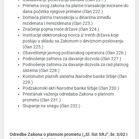
Primena ovog zakona na platne transakcije inicirane do
dana početka njegove primene (član 222.)
Domaća platna transakcija u dinarima između
rezidenata i nerezidenata (član 223.)
Značenje pojma treće države (član 224.)
Institucije elektronskog novca iz trećih država koje
posluju u skladu sa Zakonom o deviznom poslovanju
(član 225.)
Obaveštenje javnog poštanskog operatora (član 226.)
Podnošenje zahteva za davanje dozvola (član 227.)
Podnošenje zahteva za davanje dozvola za rad platnog
sistema (član 228.)
Kontinuitet platnih sistema Narodne banke Srbije (član
229.)
Podzakonski akti Narodne banke Srbije (član 230.)
Prestanak važenja odredaba Zakona o platnom
prometu (član 231.)
Stupanje na snagu (član 232.)
Odredbe Zakona o platnom prometu („Sl. list SRJ“, br. 3/02 i