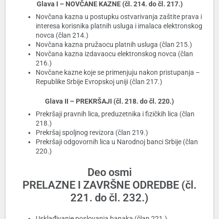
Glava I – NOVČANE KAZNE (čl. 214. do čl. 217.)
Novčana kazna u postupku ostvarivanja zaštite prava i
interesa korisnika platnih usluga i imalaca elektronskog
novca (član 214.)
Novčana kazna pružaocu platnih usluga (član 215.)
Novčana kazna izdavaocu elektronskog novca (član
216.)
Novčane kazne koje se primenjuju nakon pristupanja –
Republike Srbije Evropskoj uniji (član 217.)
Glava II – PREKRŠAJI (čl. 218. do čl. 220.)
Prekršaji pravnih lica, preduzetnika i fizičkih lica (član
218.)
Prekršaj spoljnog revizora (član 219.)
Prekršaji odgovornih lica u Narodnoj banci Srbije (član
220.)
Deo osmi
PRELAZNE I ZAVRŠNE ODREDBE (čl.
221. do čl. 232.)
Usklađivanje poslovanja banaka (član 221.)