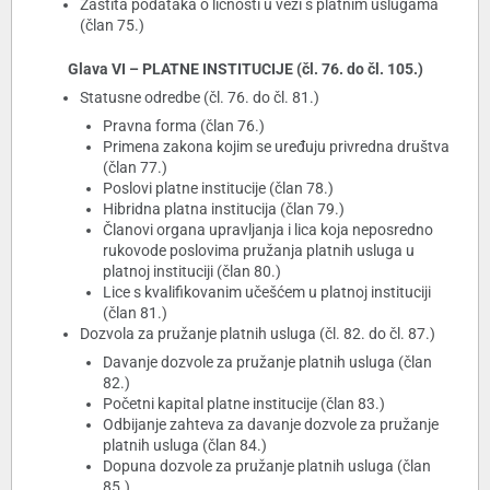
Zaštita podataka o ličnosti u vezi s platnim uslugama
(član 75.)
Glava VI – PLATNE INSTITUCIJE (čl. 76. do čl. 105.)
Statusne odredbe (čl. 76. do čl. 81.)
Pravna forma (član 76.)
Primena zakona kojim se uređuju privredna društva
(član 77.)
Poslovi platne institucije (član 78.)
Hibridna platna institucija (član 79.)
Članovi organa upravljanja i lica koja neposredno
rukovode poslovima pružanja platnih usluga u
platnoj instituciji (član 80.)
Lice s kvalifikovanim učešćem u platnoj instituciji
(član 81.)
Dozvola za pružanje platnih usluga (čl. 82. do čl. 87.)
Davanje dozvole za pružanje platnih usluga (član
82.)
Početni kapital platne institucije (član 83.)
Odbijanje zahteva za davanje dozvole za pružanje
platnih usluga (član 84.)
Dopuna dozvole za pružanje platnih usluga (član
85.)