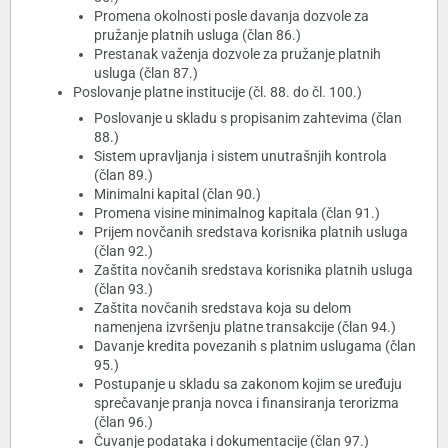
Promena okolnosti posle davanja dozvole za
pružanje platnih usluga (član 86.)
Prestanak važenja dozvole za pružanje platnih
usluga (član 87.)
Poslovanje platne institucije (čl. 88. do čl. 100.)
Poslovanje u skladu s propisanim zahtevima (član
88.)
Sistem upravljanja i sistem unutrašnjih kontrola
(član 89.)
Minimalni kapital (član 90.)
Promena visine minimalnog kapitala (član 91.)
Prijem novčanih sredstava korisnika platnih usluga
(član 92.)
Zaštita novčanih sredstava korisnika platnih usluga
(član 93.)
Zaštita novčanih sredstava koja su delom
namenjena izvršenju platne transakcije (član 94.)
Davanje kredita povezanih s platnim uslugama (član
95.)
Postupanje u skladu sa zakonom kojim se uređuju
sprečavanje pranja novca i finansiranja terorizma
(član 96.)
Čuvanje podataka i dokumentacije (član 97.)