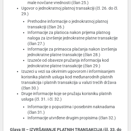
male novčane vrednosti (član 25.)
Ugovor o jednokratnoj platnoj transakciji (čl. 26. do čl.
29.)
Prethodne informacije o jednokratnoj platnoj
transakciji (član 26.)
Informacije za platioca nakon prijema platnog
naloga za izvršenje jednokratne platne transakcije
(član 27.)
Informacije za primaoca plaćanja nakon izvršenja
jednokratne platne transakcije (član 28.)
Izuzeće od obaveze pružanja informacija kod
jednokratne platne transakcije (član 29.)
Izuzeci u vezi sa okvirnim ugovorom i informisanjem
korisnika platnih usluga kod međunarodnih platnih
transakcija i platnih transakcija u valuti trećih država
(član 30.)
Druge informacije koje se pružaju korisniku platnih
usluga (čl. 31. i čl. 32.)
Informacije o popustima i posebnim naknadama
(član 31.)
Informacije utvrđene drugim propisima (član 32.)
Glava III – IZVRŠAVANJE PLATNIH TRANSAKCIJA (čl. 33. do