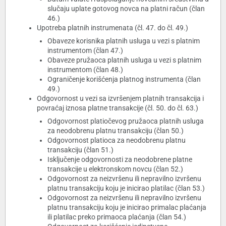
slučaju uplate gotovog novca na platni račun (član
46.)
Upotreba platnih instrumenata (čl. 47. do čl. 49.)
Obaveze korisnika platnih usluga u vezi s platnim
instrumentom (član 47.)
Obaveze pružaoca platnih usluga u vezi s platnim
instrumentom (član 48.)
Ograničenje korišćenja platnog instrumenta (član
49.)
Odgovornost u vezi sa izvršenjem platnih transakcija i
povraćaj iznosa platne transakcije (čl. 50. do čl. 63.)
Odgovornost platiočevog pružaoca platnih usluga
za neodobrenu platnu transakciju (član 50.)
Odgovornost platioca za neodobrenu platnu
transakciju (član 51.)
Isključenje odgovornosti za neodobrene platne
transakcije u elektronskom novcu (član 52.)
Odgovornost za neizvršenu ili nepravilno izvršenu
platnu transakciju koju je inicirao platilac (član 53.)
Odgovornost za neizvršenu ili nepravilno izvršenu
platnu transakciju koju je inicirao primalac plaćanja
ili platilac preko primaoca plaćanja (član 54.)