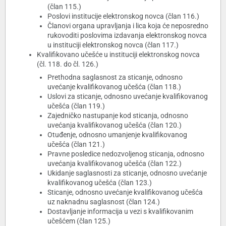
(član 115.)
Poslovi institucije elektronskog novca (član 116.)
Članovi organa upravljanja i lica koja će neposredno
rukovoditi poslovima izdavanja elektronskog novca
u instituciji elektronskog novca (član 117.)
Kvalifikovano učešće u instituciji elektronskog novca
(čl. 118. do čl. 126.)
Prethodna saglasnost za sticanje, odnosno
uvećanje kvalifikovanog učešća (član 118.)
Uslovi za sticanje, odnosno uvećanje kvalifikovanog
učešća (član 119.)
Zajedničko nastupanje kod sticanja, odnosno
uvećanja kvalifikovanog učešća (član 120.)
Otuđenje, odnosno umanjenje kvalifikovanog
učešća (član 121.)
Pravne posledice nedozvoljenog sticanja, odnosno
uvećanja kvalifikovanog učešća (član 122.)
Ukidanje saglasnosti za sticanje, odnosno uvećanje
kvalifikovanog učešća (član 123.)
Sticanje, odnosno uvećanje kvalifikovanog učešća
uz naknadnu saglasnost (član 124.)
Dostavljanje informacija u vezi s kvalifikovanim
učešćem (član 125.)