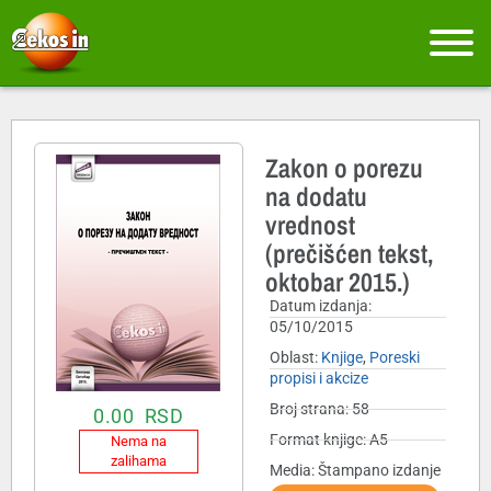
Zakon o porezu
na dodatu
vrednost
(prečišćen tekst,
oktobar 2015.)
Datum izdanja:
05/10/2015
Oblast:
Knjige
,
Poreski
propisi i akcize
Broj strana: 58
0.00
RSD
Format knjige: A5
Nema na
zalihama
Media: Štampano izdanje