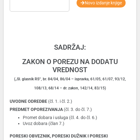
Novo izdanje knjige
SADRŽAJ:
ZAKON O POREZU NA DODATU
VREDNOST
(„Sl. glasnik RS“, br. 84/04, 86/04 – ispravka, 61/05, 61/07, 93/12,
108/13, 68/14 – dr. zakon, 142/14, 83/15)
UVODNE ODREDBE
(čl. 1. i čl. 2.)
PREDMET OPOREZIVANJA
(čl. 3. do čl. 7.)
Promet dobara i usluga (čl. 4. do čl. 6.)
Uvoz dobara (član 7.)
PORESKI OBVEZNIK, PORESKI DUŽNIK I PORESKI