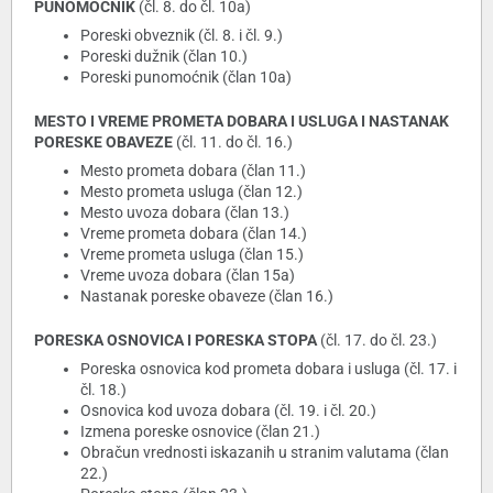
PUNOMOĆNIK
(čl. 8. do čl. 10a)
Poreski obveznik (čl. 8. i čl. 9.)
Poreski dužnik (član 10.)
Poreski punomoćnik (član 10a)
MESTO I VREME PROMETA DOBARA I USLUGA I NASTANAK
PORESKE OBAVEZE
(čl. 11. do čl. 16.)
Mesto prometa dobara (član 11.)
Mesto prometa usluga (član 12.)
Mesto uvoza dobara (član 13.)
Vreme prometa dobara (član 14.)
Vreme prometa usluga (član 15.)
Vreme uvoza dobara (član 15a)
Nastanak poreske obaveze (član 16.)
PORESKA OSNOVICA I PORESKA STOPA
(čl. 17. do čl. 23.)
Poreska osnovica kod prometa dobara i usluga (čl. 17. i
čl. 18.)
Osnovica kod uvoza dobara (čl. 19. i čl. 20.)
Izmena poreske osnovice (član 21.)
Obračun vrednosti iskazanih u stranim valutama (član
22.)