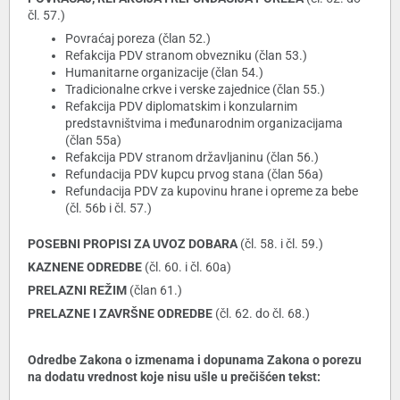
čl. 57.)
Povraćaj poreza (član 52.)
Refakcija PDV stranom obvezniku (član 53.)
Humanitarne organizacije (član 54.)
Tradicionalne crkve i verske zajednice (član 55.)
Refakcija PDV diplomatskim i konzularnim
predstavništvima i međunarodnim organizacijama
(član 55a)
Refakcija PDV stranom državljaninu (član 56.)
Refundacija PDV kupcu prvog stana (član 56a)
Refundacija PDV za kupovinu hrane i opreme za bebe
(čl. 56b i čl. 57.)
POSEBNI PROPISI ZA UVOZ DOBARA
(čl. 58. i čl. 59.)
KAZNENE ODREDBE
(čl. 60. i čl. 60a)
PRELAZNI REŽIM
(član 61.)
PRELAZNE I ZAVRŠNE ODREDBE
(čl. 62. do čl. 68.)
Odredbe Zakona o izmenama i dopunama Zakona o porezu
na dodatu vrednost koje nisu ušle u prečišćen tekst: