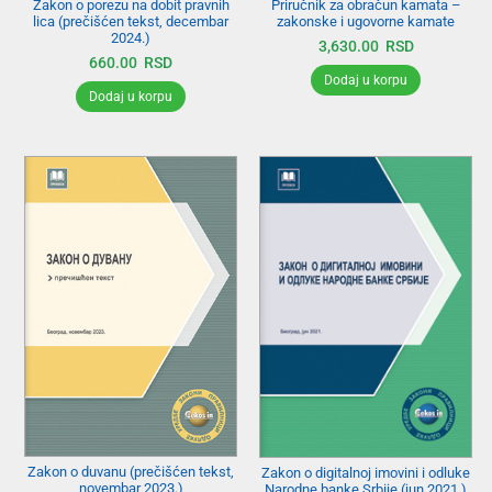
Zakon o porezu na dobit pravnih
Priručnik za obračun kamata –
lica (prečišćen tekst, decembar
zakonske i ugovorne kamate
2024.)
3,630.00
RSD
660.00
RSD
Dodaj u korpu
Dodaj u korpu
Zakon o duvanu (prečišćen tekst,
Zakon o digitalnoj imovini i odluke
novembar 2023.)
Narodne banke Srbije (jun 2021.)