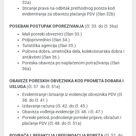
32a)
Sticanje prava na odbitak prethodnog poreza kod
evidentiranja za obavezu plaćanja PDV (član 32b)
POSEBAN POSTUPAK OPOREZIVANJA
(čl. 33. do čl. 36a)
Mali poreski obveznici (član 33.)
Poljoprivrednici (član 34.)
Turistička agencija (član 35.)
Polovna dobra, umetnička dela, kolekcionarska dobra i
antikviteti (član 36.)
Poreska obaveza po naplaćenom potraživanju (član
36a)
OBAVEZE PORESKIH OBVEZNIKA KOD PROMETA DOBARA I
USLUGA
(čl. 37. do čl. 51a)
Evidentiranje i brisanje iz evidencije obveznika PDV (čl.
38. do čl. 41.)
Izdavanje računa (čl. 42. do čl. 45.)
Obaveza vođenja evidencije (čl. 46. i čl. 47.)
Poreski period, podnošenje poreske prijave, obračun i
plaćanje PDV (čl. 48. do čl. 51a)
POVRAĆAJ, REFAKCIJA I REFUNDACIJA POREZA
(čl. 52. do