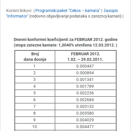
Korisni linkovi:
|
Programski paket "Cekos – kamata"
|
časopis
"Informator"
(redovno objavljivanje podataka o zateznoj kamati) |
Dnevni konformni koeficijenti za FEBRUAR 2012. godine
(stopa zatezne kamate: 1,3040% utvrđena 12.03.2012. )
Broj
FEBRUAR 2012.
dana docnje
1.02. – 29.02.2011.
1
0.000447
2
0.000894
3
0.001341
4
0.001789
5
0.002236
6
0.002684
7
0.003132
8
0.003580
9
0.004029
10
0.004477