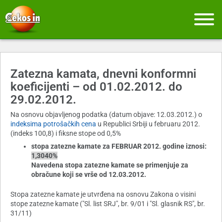
Zatezna kamata, dnevni konformni
koeficijenti – od 01.02.2012. do
29.02.2012.
Na osnovu objavljenog podatka (datum objave: 12.03.2012.) o
indeksima potrošačkih cena
u Republici Srbiji u februaru 2012.
(indeks 100,8) i fiksne stope od 0,5%
stopa zatezne kamate za FEBRUAR 2012. godine iznosi:
1,3040%
Navedena stopa zatezne kamate se primenjuje za
obračune koji se vrše od 12.03.2012.
Stopa zatezne kamate je utvrđena na osnovu Zakona o visini
stope zatezne kamate ("Sl. list SRJ", br. 9/01 i "Sl. glasnik RS", br.
31/11)