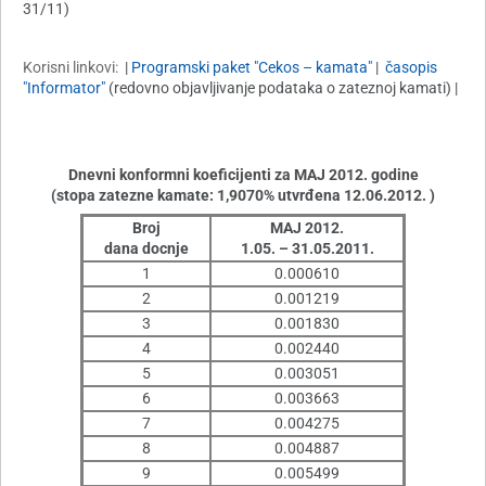
31/11)
Korisni linkovi:
|
Programski paket "Cekos – kamata"
|
časopis
"Informator"
(redovno objavljivanje podataka o zateznoj kamati) |
Dnevni konformni koeficijenti za MAJ 2012. godine
(stopa zatezne kamate: 1,9070% utvrđena 12.06.2012. )
Broj
MAJ 2012.
dana docnje
1.05. – 31.05.2011.
1
0.000610
2
0.001219
3
0.001830
4
0.002440
5
0.003051
6
0.003663
7
0.004275
8
0.004887
9
0.005499