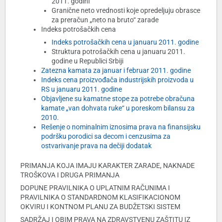
2011. godini
Granične neto vrednosti koje opredeljuju obrasce
za preračun „neto na bruto“ zarade
Indeks potrošačkih cena
Indeks potrošačkih cena u januaru 2011. godine
Struktura potrošačkih cena u januaru 2011.
godine u Republici Srbiji
Zatezna kamata za januar i februar 2011. godine
Indeks cena proizvođača industrijskih proizvoda u
RS u januaru 2011. godine
Objavljene su kamatne stope za potrebe obračuna
kamate „van dohvata ruke“ u poreskom bilansu za
2010.
Rešenje o nominalnim iznosima prava na finansijsku
podršku porodici sa decom i cenzusima za
ostvarivanje prava na dečiji dodatak
PRIMANJA KOJA IMAJU KARAKTER ZARADE, NAKNADE
TROŠKOVA I DRUGA PRIMANJA
DOPUNE PRAVILNIKA O UPLATNIM RAČUNIMA I
PRAVILNIKA O STANDARDNOM KLASIFIKACIONOM
OKVIRU I KONTNOM PLANU ZA BUDŽETSKI SISTEM
SADRŽAJ I OBIM PRAVA NA ZDRAVSTVENU ZAŠTITU IZ