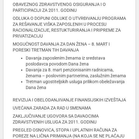
OBAVEZNOG ZDRAVSTVENOG OSIGURANJA I O
PARTICIPACIJI ZA 2011. GODINU
ODLUKA O DOPUNI ODLUKE O UTVRĐIVANJU PROGRAMA
ZA REŠAVANJE VIŠKA ZAPOSLENIH U PROCESU
RACIONALIZACIJE, RESTUKTURIRANJA I PRIPREME ZA
PRIVATIZACIJU
MOGUĆNOST DAVANJA ZA DAN ŽENA – 8. MART I
PORESKI TRETMAN TIH DAVANJA
Davanja zaposlenim ženama iz sredstava
poslodavca povodom Dana žena
Davanja za 8. mart penzionisanim radnicama,
ženama – poslovnim partnerima, zaslužnim ženama
Tretman ugostiteljskih usluga prilikom obeležavanja
Dana žena
REVIZIJA I OBELODANJIVANJE FINANSIJSKIH IZVEŠTAJA
UVEĆANA ZARADA ZA RAD U SMENAMA
ZAKLJUČIVANJE UGOVORA SA DAVAOCIMA
ZDRAVSTVENIH USLUGA ZA 2011. GODINU
PREGLED OSNOVICA, STOPA I UPLATNIH RAČUNA ZA
POREZE NA LIČNA PRIMANJA (NA KOJA SE NE PLAĆAJU