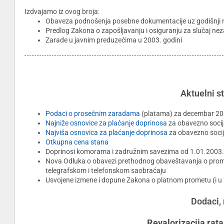
Izdvajamo iz ovog broja:
Obaveza podnošenja posebne dokumentacije uz godišnji 
Predlog Zakona o zapošljavanju i osiguranju za slučaj ne
Zarade u javnim preduzećima u 2003. godini
Aktuelni st
Podaci o prosečnim zaradama
(platama) za decembar 20
Najniže osnovice za plaćanje doprinosa
za obavezno socij
Najviša osnovica za plaćanje doprinosa
za obavezno socij
Otkupna cena stana
Doprinosi komorama i zadružnim savezima od 1.01.2003.
Nova Odluka o obavezi prethodnog obaveštavanja o prom
telegrafskom i telefonskom saobraćaju
Usvojene izmene i dopune Zakona o platnom prometu (i u 
Dodaci, 
Revalorizacija rat