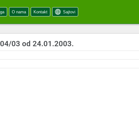
oga
O nama
Kontakt
Sajtovi
 04/03 od 24.01.2003.
3