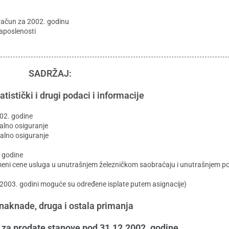
račun za 2002. godinu
zaposlenosti
SADRŽAJ:
atistički i drugi podaci i informacije
02. godine
alno osiguranje
alno osiguranje
 godine
eni cene usluga u unutrašnjem železničkom saobraćaju i unutrašnjem 
2003. godini moguće su određene isplate putem asignacije)
naknade, druga i ostala primanja
a za prodate stanove pod 31.12.2002. godine