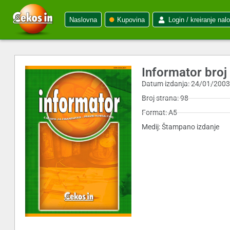
Naslovna
Kupovina
Login / kreiranje nal
Informator broj
Datum izdanja: 24/01/200
Broj strana: 98
Format: A5
Medij: Štampano izdanje