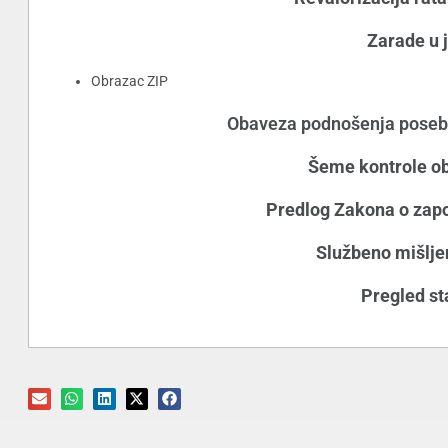
Zarade u 
Obrazac ZIP
Obaveza podnošenja posebn
Šeme kontrole ob
Predlog Zakona o zapoš
Službeno mišljen
Pregled st