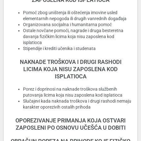
Pomoć zbog uništenja ili oštećenja imovine usled
elementarnih nepogoda ili drugih vanrednih događaja
Organizovana socijalna i humanitarna pomoć
Ostale novčane pomoći, nagrade i druga besteretna
davanja fizičkim licima koja nisu zaposlena kod
isplatioca
Stipendije i krediti učenika i studenata
NAKNADE TROŠKOVA I DRUGI RASHODI
LICIMA KOJA NISU ZAPOSLENA KOD
ISPLATIOCA
Porez i doprinosi na naknade troškova službenih
putovanja licima koja nisu zaposlena kod isplatioca
Slučajevi kada naknada troškova i drugi rashodi nemaju
karakter oporezivih ostalih prihoda
OPOREZIVANJE PRIMANJA KOJA OSTVARI
ZAPOSLENI PO OSNOVU UČEŠĆA U DOBITI