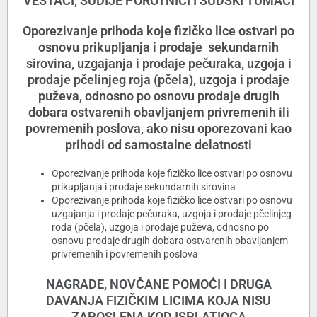
VEŠTACI, SUDIJE POROTNICI I SUDSKI TUMAČI
Oporezivanje prihoda koje fizičko lice ostvari po
osnovu prikupljanja i prodaje sekundarnih
sirovina, uzgajanja i prodaje pečuraka, uzgoja i
prodaje pčelinjeg roja (pčela), uzgoja i prodaje
puževa, odnosno po osnovu prodaje drugih
dobara ostvarenih obavljanjem privremenih ili
povremenih poslova, ako nisu oporezovani kao
prihodi od samostalne delatnosti
Oporezivanje prihoda koje fizičko lice ostvari po osnovu
prikupljanja i prodaje sekundarnih sirovina
Oporezivanje prihoda koje fizičko lice ostvari po osnovu
uzgajanja i prodaje pečuraka, uzgoja i prodaje pčelinjeg
roda (pčela), uzgoja i prodaje puževa, odnosno po
osnovu prodaje drugih dobara ostvarenih obavljanjem
privremenih i povremenih poslova
NAGRADE, NOVČANE POMOĆI I DRUGA
DAVANJA FIZIČKIM LICIMA KOJA NISU
ZAPOSLENA KOD ISPLATIOCA