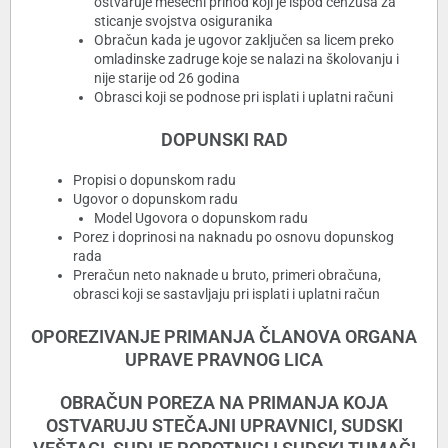
ostvaruje mesečni prihod koji je ispod cenzusa za
sticanje svojstva osiguranika
Obračun kada je ugovor zaključen sa licem preko
omladinske zadruge koje se nalazi na školovanju i
nije starije od 26 godina
Obrasci koji se podnose pri isplati i uplatni računi
DOPUNSKI RAD
Propisi o dopunskom radu
Ugovor o dopunskom radu
Model Ugovora o dopunskom radu
Porez i doprinosi na naknadu po osnovu dopunskog
rada
Preračun neto naknade u bruto, primeri obračuna,
obrasci koji se sastavljaju pri isplati i uplatni račun
OPOREZIVANJE PRIMANJA ČLANOVA ORGANA
UPRAVE PRAVNOG LICA
OBRAČUN POREZA NA PRIMANJA KOJA
OSTVARUJU STEČAJNI UPRAVNICI, SUDSKI