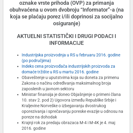
oznake vrste prihoda (OVP) za primanja
obuhvaćena u ovom dvobroju “Informator”-a (na
koja se plaćaju porez i/ili doprinosi za socijalno
osiguranje)
AKTUELNI STATISTIČKI I DRUGI PODACI I
INFORMACIJE
Industrijska proizvodnja u RS u februaru 2016. godine
(po područjima)
Indeks cena proizvođača industrijskih proizvoda za
domaće tržište u RS u martu 2016. godine
Obaveštenje u uputstvima koja su doneta za primenu
Zakona o načinu određivanja maksimalnog broja
zaposlenih u javnom sektoru
Ministar finansija je doneo Objašnjenje o primeni člana
10. stav 2. pod 2) Ugovora između Republike Srbije i
Kraljevine Norveške o izbegavanju dvostrukog
oporezivanja i sprečavanju poreske evazije u odnosu na
poreze na dohodak
Krajnji rok za predaju obrazaca M-4 i M-4K je 4. maj
2016. godine