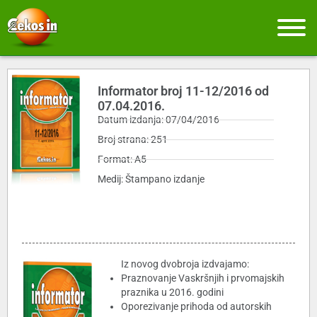
Informator broj 11-12/2016 od
07.04.2016.
Datum izdanja: 07/04/2016
Broj strana: 251
Format: A5
Medij: Štampano izdanje
Iz novog dvobroja izdvajamo:
Praznovanje Vaskršnjih i prvomajskih
praznika u 2016. godini
Oporezivanje prihoda od autorskih