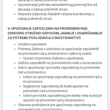
davanja u zakup pokretnih stvari
Oporezivanje prihoda nerezidentnog pravnog lica od
davanja u zakup pokretnih stvari
Obaveza izdavanja fiskalnih računa kod davanja u
zakup pokretnih stvari
V. UPUĆIVANJE ZAPOSLENIH NA PRIVREMENI RAD,
ODNOSNO STRUČNO OSPOSOBLJAVANJE I USAVRŠAVANJE
ZA POTREBE POSLODAVCA U INOSTRANSTVO
Uvodne napomene
Primena Zakona o uslovima za upućivanje zaposlenih
na privremeni rad u inostranstvo i njihovoj zaštiti
Izuzeci od primene Zakona o upućivanju
Zaštita zaposlenih na privremenom radu u inostranstvu
Uslovi upućivanja i povratka zaposlenog na privremeni
rad u inostranstvo
Uslovi za upućivanje zaposlenog na privremeni rad u
inostranstvo
Saglasnost zaposlenog da bude upućen na
privremeni rad u inostranstvo
Uslovi povratka zaposlenog pre isteka roka na koji je
upućen na privremeni rad u inostranstvo
Obaveze poslodavca pre upućivanja zaposlenog na
privremeni rad u inostranstvo