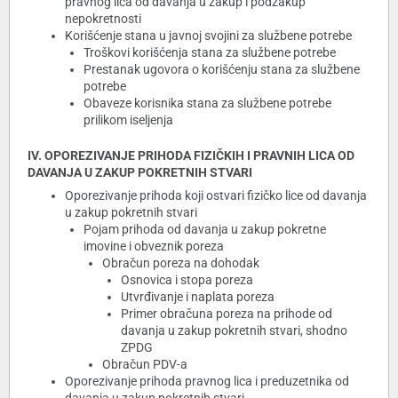
pravnog lica od davanja u zakup i podzakup
nepokretnosti
Korišćenje stana u javnoj svojini za službene potrebe
Troškovi korišćenja stana za službene potrebe
Prestanak ugovora o korišćenju stana za službene
potrebe
Obaveze korisnika stana za službene potrebe
prilikom iseljenja
IV. OPOREZIVANJE PRIHODA FIZIČKIH I PRAVNIH LICA OD
DAVANJA U ZAKUP POKRETNIH STVARI
Oporezivanje prihoda koji ostvari fizičko lice od davanja
u zakup pokretnih stvari
Pojam prihoda od davanja u zakup pokretne
imovine i obveznik poreza
Obračun poreza na dohodak
Osnovica i stopa poreza
Utvrđivanje i naplata poreza
Primer obračuna poreza na prihode od
davanja u zakup pokretnih stvari, shodno
ZPDG
Obračun PDV-a
Oporezivanje prihoda pravnog lica i preduzetnika od