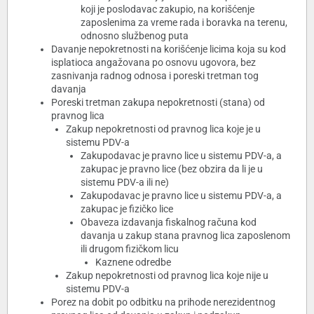
koji je poslodavac zakupio, na korišćenje
zaposlenima za vreme rada i boravka na terenu,
odnosno službenog puta
Davanje nepokretnosti na korišćenje licima koja su kod
isplatioca angažovana po osnovu ugovora, bez
zasnivanja radnog odnosa i poreski tretman tog
davanja
Poreski tretman zakupa nepokretnosti (stana) od
pravnog lica
Zakup nepokretnosti od pravnog lica koje je u
sistemu PDV-a
Zakupodavac je pravno lice u sistemu PDV-a, a
zakupac je pravno lice (bez obzira da li je u
sistemu PDV-a ili ne)
Zakupodavac je pravno lice u sistemu PDV-a, a
zakupac je fizičko lice
Obaveza izdavanja fiskalnog računa kod
davanja u zakup stana pravnog lica zaposlenom
ili drugom fizičkom licu
Kaznene odredbe
Zakup nepokretnosti od pravnog lica koje nije u
sistemu PDV-a
Porez na dobit po odbitku na prihode nerezidentnog