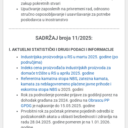
zakup pokretnih stvari
Upućivanje zaposlenih na privremeni rad, odnosno
stručno osposobljavanje i usavršavanje za potrebe
poslodavca u inostranstvo
SADRŽAJ broja 11/2025:
I. AKTUELNI STATISTIČKI I DRUGI PODACI I INFORMACIJE
Industrijska proizvodnja u RS u martu 2025. godine (po
područjima)
Indeks cena proizvođača industrijskih proizvoda za
domaće tržište u RS u aprilu 2025. godine
Referentna kamatna stopa NBS
,
zatezna kamata
,
kamata za neblagovremeno plaćene javne prihode i
eskontna stopa NBS
u 2025. godini
Rok za podnošenje poreske prijave za godišnji porez na
dohodak građana za 2024. godinu na
Obrascu PP
GPDG
je najkasnije do 15.05.2025. godine
Prvobitni rok za početak primene pojedinih odredbi iz
podzakonskih akata u oblasti bezbednosti i zdravlja na
radu 28.04.2025. godine pomeren je na 1.01.2026.
godine