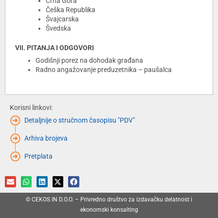
Crna Gora
Češka Republika
Švajcarska
Švedska
VII. PITANJA I ODGOVORI
Godišnji porez na dohodak građana
Radno angažovanje preduzetnika – paušalca
Korisni linkovi:
Detaljnije o stručnom časopisu "PDV"
Arhiva brojeva
Pretplata
© CEKOS IN D.O.O. – Privredno društvo za izdavačku delatnost i
ekonomski konsalting