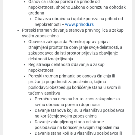
Osnovica i stopa poreza na prihode od
nepokretnosti, shodno Zakonu o porezu na dohodak
građana
Obaveza obračuna i uplate poreza na prihod od
nepokretnosti –
www.prihodi.rs
Poreski tretman davanja stanova pravnog lica u zakup
svojim zaposlenima
Obaveza zakupca da Poreskoj upravi prijavi
iznajmljeni prostor za obavljanje svoje delatnosti, a
zakupodavca da isti prostor prijavi za obavljanje
delatnosti iznajmljivanja
Registracija delatnosti izdavanja u zakup
nepokretnosti
Poreski tretman primanja po osnovu činjenja ili
pružanja pogodnosti zaposlenima, kojima
poslodavci obezbeđuju korišćenje stana u svom ili
tuđem vlasništvu
Preračun sa neto na bruto iznos zakupnine za
svrhu obračuna poreza i doprinosa
Davanje stanova koji su u vlasništvu poslodavca
na korišćenje svojim zaposlenima
Davanje zakupljenog stana od strane
poslodavca na korišćenje svojim zaposlenima
Davanje stana koji je u vlasništvu poslodavca ili