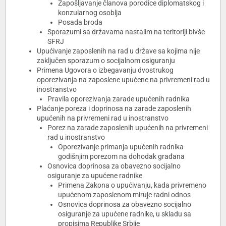
Zapošljavanje članova porodice diplomatskog i
konzularnog osoblja
Posada broda
Sporazumi sa državama nastalim na teritoriji bivše
SFRJ
Upućivanje zaposlenih na rad u države sa kojima nije
zaključen sporazum o socijalnom osiguranju
Primena Ugovora o izbegavanju dvostrukog
oporezivanja na zaposlene upućene na privremeni rad u
inostranstvo
Pravila oporezivanja zarade upućenih radnika
Plaćanje poreza i doprinosa na zarade zaposlenih
upućenih na privremeni rad u inostranstvo
Porez na zarade zaposlenih upućenih na privremeni
rad u inostranstvo
Oporezivanje primanja upućenih radnika
godišnjim porezom na dohodak građana
Osnovica doprinosa za obavezno socijalno
osiguranje za upućene radnike
Primena Zakona o upućivanju, kada privremeno
upućenom zaposlenom miruje radni odnos
Osnovica doprinosa za obavezno socijalno
osiguranje za upućene radnike, u skladu sa
propisima Republike Srbije