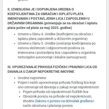
II. IZMENJENA JE I DOPUNJENA UREDBA O
KOEFICIJENTIMA ZA OBRAČUN I ISPLATU PLATA
IMENOVANIH I POSTAVLJENIH LICA I ZAPOSLENIH U
DRŽAVNIM ORGANIMA (primenjuje se na obračun i isplatu
plata počev od plate za maj 2025. godine)
Izmene u članu 4. Uredbe (koeficijenti za obračun i
isplatu plata zaposlenih u državnim organima)
Izmene u članu 5. Uredbe (uvećanja koeficijenata po
osnovu složenosti i odgovornosti poslova za
imenovana i postavljena lica i zaposlene u organima
teritorijalne autonomije i lokalne samouprave)
III. OPOREZIVANJE PRIHODA FIZIČKIH I PRAVNIH LICA OD
DAVANJA U ZAKUP NEPOKRETNE IMOVINE
Uvodne napomene
Pojam i način oporezivanja prihoda fizičkog lica koje
ono ostvaruje od davanja u zakup svoje nepokretnosti
Pojam prihoda od nepokretnosti fizičkih lica
Obveznik poreza na prihode od nepokretnosti,
shodno
Zakonu o porezu na dohodak građana
i
način obračuna i plaćanja poreza