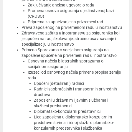
Zaključivanje aneksa ugovora o radu
Promena osnova osiguranja u jedinstvenoj bazi
(CROSO)
Priprema za upućivanje na privremeni rad
Prava zaposlenog na privremenom radu u inostranstvu
Zdravstvena zaštita u inostranstvu za osiguranika koji
je upućen na rad, školovanje, stručno usavršavanje i
specijalizaciju u inostranstvo
Primena Sporazuma o socijalnom osiguranju na
zaposlene upućene na privremeni rad u inostranstvo
Osnovna načela bilateralnih sporazuma o
socijalnom osiguranju
Izuzeci od osnovnog načela primene propisa zemlje
rada
Upućeni (detaširani) radnici
Radnici saobraćajnih i transportnih privrednih
društava
Zaposleni u državnim i javnim službama i
službeni predstavnici
Diplomatsko-konzularni predstavnici
Lica zaposlena u diplomatsko-konzularnim
predstavništvima i ličnoj službi diplomatsko-
konzularnih predstavnika i službenika