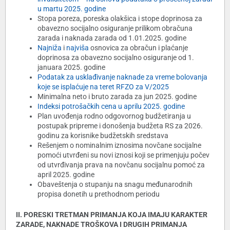
u martu 2025. godine
Stopa poreza, poreska olakšica i stope doprinosa za
obavezno socijalno osiguranje prilikom obračuna
zarada i naknada zarada od 1.01.2025. godine
Najniža
i
najviša
osnovica za obračun i plaćanje
doprinosa za obavezno socijalno osiguranje od 1.
januara 2025. godine
Podatak za usklađivanje naknade za vreme bolovanja
koje se isplaćuje na teret RFZO za V/2025
Minimalna neto i bruto zarada za jun 2025. godine
Indeksi potrošačkih cena u aprilu 2025. godine
Plan uvođenja rodno odgovornog budžetiranja u
postupak pripreme i donošenja budžeta RS za 2026.
godinu za korisnike budžetskih sredstava
Rešenjem o nominalnim iznosima novčane socijalne
pomoći utvrđeni su novi iznosi koji se primenjuju počev
od utvrđivanja prava na novčanu socijalnu pomoć za
april 2025. godine
Obaveštenja o stupanju na snagu međunarodnih
propisa donetih u prethodnom periodu
II. PORESKI TRETMAN PRIMANJA KOJA IMAJU KARAKTER
ZARADE, NAKNADE TROŠKOVA I DRUGIH PRIMANJA