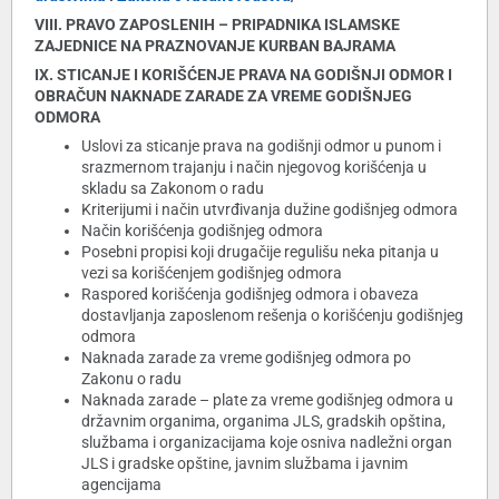
VIII. PRAVO ZAPOSLENIH – PRIPADNIKA ISLAMSKE
ZAJEDNICE NA PRAZNOVANJE KURBAN BAJRAMA
IX. STICANJE I KORIŠĆENJE PRAVA NA GODIŠNJI ODMOR I
OBRAČUN NAKNADE ZARADE ZA VREME GODIŠNJEG
ODMORA
Uslovi za sticanje prava na godišnji odmor u punom i
srazmernom trajanju i način njegovog korišćenja u
skladu sa Zakonom o radu
Kriterijumi i način utvrđivanja dužine godišnjeg odmora
Način korišćenja godišnjeg odmora
Posebni propisi koji drugačije regulišu neka pitanja u
vezi sa korišćenjem godišnjeg odmora
Raspored korišćenja godišnjeg odmora i obaveza
dostavljanja zaposlenom rešenja o korišćenju godišnjeg
odmora
Naknada zarade za vreme godišnjeg odmora po
Zakonu o radu
Naknada zarade – plate za vreme godišnjeg odmora u
državnim organima, organima JLS, gradskih opština,
službama i organizacijama koje osniva nadležni organ
JLS i gradske opštine, javnim službama i javnim
agencijama