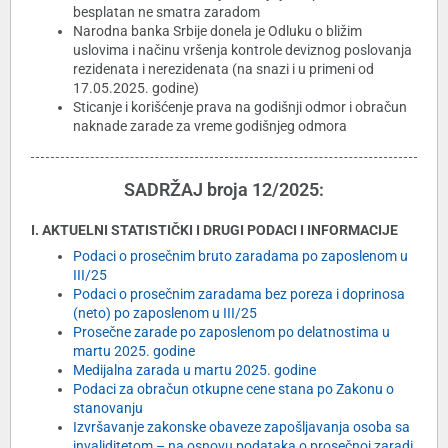
besplatan ne smatra zaradom
Narodna banka Srbije donela je Odluku o bližim
uslovima i načinu vršenja kontrole deviznog poslovanja
rezidenata i nerezidenata (na snazi i u primeni od
17.05.2025. godine)
Sticanje i korišćenje prava na godišnji odmor i obračun
naknade zarade za vreme godišnjeg odmora
SADRŽAJ broja 12/2025:
I. AKTUELNI STATISTIČKI I DRUGI PODACI I INFORMACIJE
Podaci o prosečnim bruto zaradama po zaposlenom u
III/25
Podaci o prosečnim zaradama bez poreza i doprinosa
(neto) po zaposlenom u III/25
Prosečne zarade po zaposlenom po delatnostima u
martu 2025. godine
Medijalna zarada u martu 2025. godine
Podaci za obračun otkupne cene stana po Zakonu o
stanovanju
Izvršavanje zakonske obaveze zapošljavanja osoba sa
invaliditetom – na osnovu podataka o prosečnoj zaradi