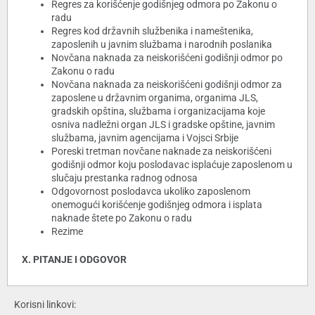
Regres za korišćenje godišnjeg odmora po Zakonu o
radu
Regres kod državnih službenika i nameštenika,
zaposlenih u javnim službama i narodnih poslanika
Novčana naknada za neiskorišćeni godišnji odmor po
Zakonu o radu
Novčana naknada za neiskorišćeni godišnji odmor za
zaposlene u državnim organima, organima JLS,
gradskih opština, službama i organizacijama koje
osniva nadležni organ JLS i gradske opštine, javnim
službama, javnim agencijama i Vojsci Srbije
Poreski tretman novčane naknade za neiskorišćeni
godišnji odmor koju poslodavac isplaćuje zaposlenom u
slučaju prestanka radnog odnosa
Odgovornost poslodavca ukoliko zaposlenom
onemogući korišćenje godišnjeg odmora i isplata
naknade štete po Zakonu o radu
Rezime
X. PITANJE I ODGOVOR
Korisni linkovi: