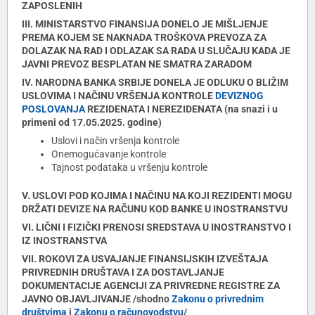
ZAPOSLENIH
III. MINISTARSTVO FINANSIJA DONELO JE MIŠLJENJE
PREMA KOJEM SE NAKNADA TROŠKOVA PREVOZA ZA
DOLAZAK NA RAD I ODLAZAK SA RADA U SLUČAJU KADA JE
JAVNI PREVOZ BESPLATAN NE SMATRA ZARADOM
IV. NARODNA BANKA SRBIJE DONELA JE ODLUKU O BLIŽIM
USLOVIMA I NAČINU VRŠENJA KONTROLE
DEVIZNOG
POSLOVANJA
REZIDENATA I NEREZIDENATA (na snazi i u
primeni od 17.05.2025. godine)
Uslovi i način vršenja kontrole
Onemogućavanje kontrole
Tajnost podataka u vršenju kontrole
V. USLOVI POD KOJIMA I NAČINU NA KOJI REZIDENTI MOGU
DRŽATI DEVIZE NA RAČUNU KOD BANKE U INOSTRANSTVU
VI. LIČNI I FIZIČKI PRENOSI SREDSTAVA U INOSTRANSTVO I
IZ INOSTRANSTVA
VII. ROKOVI ZA USVAJANJE FINANSIJSKIH IZVEŠTAJA
PRIVREDNIH DRUŠTAVA I ZA DOSTAVLJANJE
DOKUMENTACIJE AGENCIJI ZA PRIVREDNE REGISTRE ZA
JAVNO OBJAVLJIVANJE /shodno
Zakonu o privrednim
društvima
i
Zakonu o računovodstvu
/