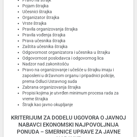
Pravo na štrajk
Pojam štrajka
Učesnici štrajka
Organizator štrajka
Vrste štrajka
Pravila organizovanja štrajka
Pravila vođenja štrajka
Prava učesnika štrajka
Zaštita učesnika štrajka
Odgovornost organizatora i učesnika u štrajku
Odgovornost poslodavca i odgovornog lica
Nadzor nad zakonitošću
Pravo na organizovanje i učešće u štrajku imaju i
zaposleni u državnom organu i pripadnici policije,
prema Odluci Ustavnog suda
Zabrana organizovanja štrajka
Propisi kojima je utvrđen minimum procesa rada za
vreme štrajka
Štrajk kao javno okupljanje
KRITERIJUM ZA DODELU UGOVORA O JAVNOJ
NABAVCI EKONOMSKI NAJPOVOLJNIJA
PONUDA – SMERNICE UPRAVE ZA JAVNE