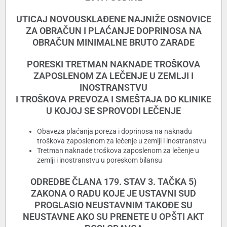
UTICAJ NOVOUSKLAÐENE NAJNIŽE OSNOVICE
ZA OBRAČUN
I PLAĆANJE DOPRINOSA NA
OBRAČUN MINIMALNE BRUTO ZARADE
PORESKI TRETMAN NAKNADE TROŠKOVA
ZAPOSLENOM
ZA LEČENJE U ZEMLJI I
INOSTRANSTVU
I TROŠKOVA PREVOZA
I SMEŠTAJA DO KLINIKE
U KOJOJ SE SPROVODI LEČENJE
Obaveza plaćanja poreza i doprinosa na naknadu
troškova
zaposlenom za lečenje u zemlji i inostranstvu
Tretman naknade troškova zaposlenom za lečenje
u
zemlji i inostranstvu u poreskom bilansu
ODREDBE ČLANA 179. STAV 3. TAČKA 5)
ZAKONA O RADU KOJE JE
USTAVNI SUD
PROGLASIO NEUSTAVNIM TAKOÐE SU
NEUSTAVNE
AKO SU PRENETE U OPŠTI AKT