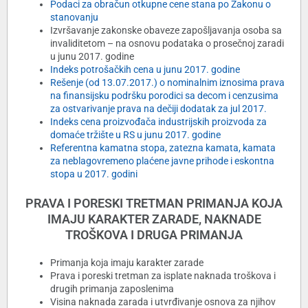
Podaci za obračun otkupne cene stana po Zakonu o
stanovanju
Izvršavanje zakonske obaveze zapošljavanja osoba sa
invaliditetom
– na osnovu podataka o prosečnoj zaradi
u junu 2017. godine
Indeks potrošačkih cena u junu 2017. godine
Rešenje (od 13.07.2017.) o nominalnim iznosima prava
na finansijsku podršku
porodici sa decom i cenzusima
za ostvarivanje prava na dečiji dodatak za jul 2017.
Indeks cena proizvođača industrijskih proizvoda
za
domaće tržište u RS u junu 2017. godine
Referentna kamatna stopa, zatezna kamata, kamata
za neblagovremeno
plaćene javne prihode i eskontna
stopa u 2017. godini
PRAVA I PORESKI TRETMAN PRIMANJA KOJA
IMAJU KARAKTER
ZARADE, NAKNADE
TROŠKOVA I DRUGA PRIMANJA
Primanja koja imaju karakter zarade
Prava i poreski tretman za isplate naknada troškova i
drugih primanja zaposlenima
Visina naknada zarada i utvrđivanje osnova za njihov