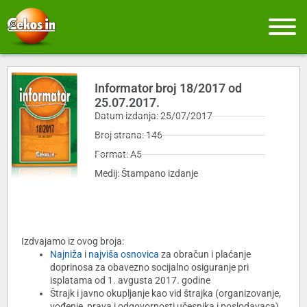
Informator broj 18/2017 od
25.07.2017.
Datum izdanja: 25/07/2017
Broj strana: 146
Format: A5
Medij: Štampano izdanje
Izdvajamo iz ovog broja:
Najniža
i
najviša osnovica
za obračun i plaćanje
doprinosa za obavezno socijalno osiguranje pri
isplatama od 1. avgusta 2017. godine
Štrajk i javno okupljanje kao vid štrajka
(organizovanje,
vođenje, prava i odgovornosti učesnika i poslodavaca)