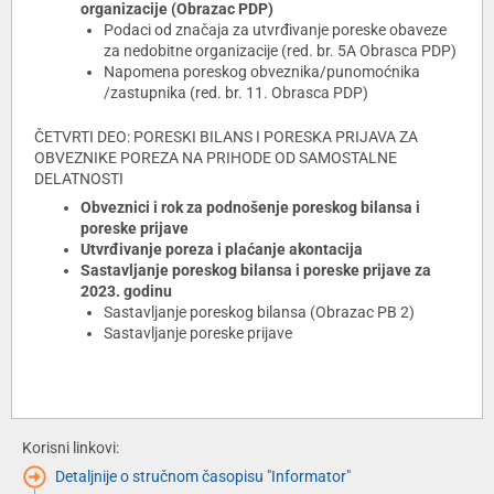
organizacije (Obrazac PDP)
Podaci od značaja za utvrđivanje poreske obaveze
za nedobitne organizacije (red. br. 5A Obrasca PDP)
Napomena poreskog obveznika/punomoćnika
/zastupnika (red. br. 11. Obrasca PDP)
ČETVRTI DEO: PORESKI BILANS I PORESKA PRIJAVA ZA
OBVEZNIKE POREZA NA PRIHODE OD SAMOSTALNE
DELATNOSTI
Obveznici i rok za podnošenje poreskog bilansa i
poreske prijave
Utvrđivanje poreza i plaćanje akontacija
Sastavljanje poreskog bilansa i poreske prijave za
2023. godinu
Sastavljanje poreskog bilansa (Obrazac PB 2)
Sastavljanje poreske prijave
Korisni linkovi:
Detaljnije o stručnom časopisu "Informator"