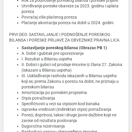
Rok za podnošenje poreskog bilansa i poreske prijave
Utvrđivanje poreske obaveze za 2023. godinu i uplata
poreza
Povraćaj više plaćenog poreza
Plaćanje akontacija poreza na dobit u 2024. godini
PRVI DEO: SASTAVLJANJE I PODNOŠENJE PORESKOG
BILANSA I PORESKE PRIJAVE ZA OBVEZNIKE PRAVNA LICA
Sastavljanje poreskog bilansa (Obrazac PB 1)
A. Dobit i gubitak pre oporezivanja
I. Rezultat u Bilansu uspeha
II. Dobici i gubici od prodaje imovine iz člana 27. Zakona
(iskazani u Bilansu uspeha)
III. Usklađivanje rashoda iskazanih u Bilansu uspeha
koji se, prema Zakonu o porezu na dobit, ne priznaju u
poreskom bilansu
Amortizacija po poreskim propisima
Otpis potraživanja
Specifičnosti u vezi sa otpisom kod banaka
Ispravka vrednosti (indirektan otpis) potraživanja
Porezi, doprinosi, takse i druge javne dažbine koje ne
zavise od rezultata poslovanja
Dugoročna rezervisanja
Rashodi po osnovu obezvređenja imovine