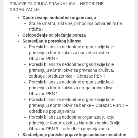
PRIJAVE ZA DRUGA PRAVNA LICA – NEDOBITNE
ORGANIZACIJE
Oporezivanje nedobitnih organizacija
Šta se smatra, a šta ne, prihodima ostvarenim na
tržištu?
Oslobođenje od plaćanja poreza
Sastavljanje poreskog bilansa
Poreski bilans za nedobitne organizacije koje
primenjuju Kontni plan za budžetski sistem –
Obrazac PBN –
Poreski bilans za nedobitne organizacije koje
primenjuju Kontni okvir za privredna društva,
zadruge i preduzetnike – Obrazac PBN 1 –
Poreski bilans za nedobitne organizacije koje
primenjuju Kontni okvir za druga pravna lica –
Obrazac PBN 1 –
Poreski bilans za nedobitne organizacije koje
primenjuju Kontni okvir za banke – Obrazac PBN 2 –
odredbe o popunjavanju
Poreski bilans za nedobitnu organizaciju koja
primenjuje Kontni okvir za Narodnu banku Srbije –
Obrazac PBN 3 – odredbe o popunjavanju
Sastavljanje poreske prijave koju podnose nedobitne