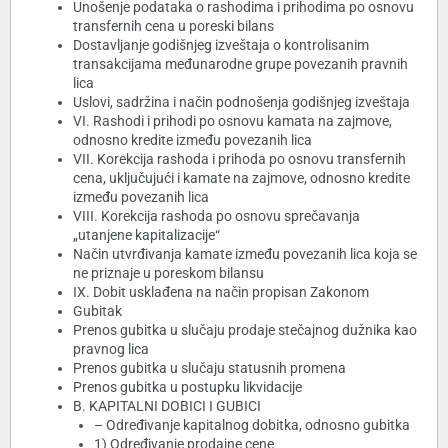
Unošenje podataka o rashodima i prihodima po osnovu
transfernih cena u poreski bilans
Dostavljanje godišnjeg izveštaja o kontrolisanim
transakcijama međunarodne grupe povezanih pravnih
lica
Uslovi, sadržina i način podnošenja godišnjeg izveštaja
VI. Rashodi i prihodi po osnovu kamata na zajmove,
odnosno kredite između povezanih lica
VII. Korekcija rashoda i prihoda po osnovu transfernih
cena, uključujući i kamate na zajmove, odnosno kredite
između povezanih lica
VIII. Korekcija rashoda po osnovu sprečavanja
„utanjene kapitalizacije“
Način utvrđivanja kamate između povezanih lica koja se
ne priznaje u poreskom bilansu
IX. Dobit usklađena na način propisan Zakonom
Gubitak
Prenos gubitka u slučaju prodaje stečajnog dužnika kao
pravnog lica
Prenos gubitka u slučaju statusnih promena
Prenos gubitka u postupku likvidacije
B. KAPITALNI DOBICI I GUBICI
– Određivanje kapitalnog dobitka, odnosno gubitka
1) Određivanje prodajne cene