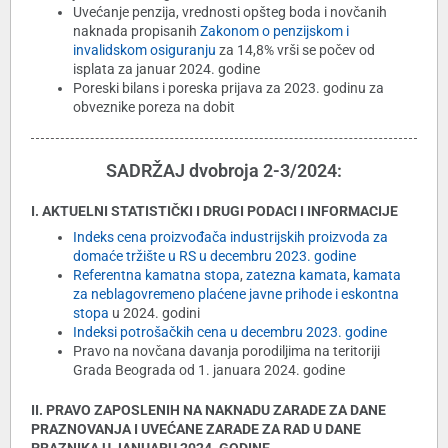
Uvećanje penzija, vrednosti opšteg boda i novčanih
naknada propisanih
Zakonom o penzijskom i
invalidskom osiguranju
za 14,8% vrši se počev od
isplata za januar 2024. godine
Poreski bilans i poreska prijava za 2023. godinu za
obveznike poreza na dobit
SADRŽAJ dvobroja 2-3/2024:
I. AKTUELNI STATISTIČKI I DRUGI PODACI I INFORMACIJE
Indeks cena proizvođača industrijskih proizvoda za
domaće tržište u RS u decembru 2023. godine
Referentna kamatna stopa
,
zatezna kamata
,
kamata
za neblagovremeno plaćene javne prihode i eskontna
stopa
u 2024. godini
Indeksi potrošačkih cena u decembru 2023. godine
Pravo na novčana davanja porodiljima na teritoriji
Grada Beograda od 1. januara 2024. godine
II. PRAVO ZAPOSLENIH NA NAKNADU ZARADE ZA DANE
PRAZNOVANJA I UVEĆANE ZARADE ZA RAD U DANE