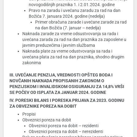
novogodišnjih praznika 1. i 2.01.2024. godine
Pravo na zaradu i uvećanu zaradu za rad na dan
Božića 7. januara 2024. godine (nedelja)
Primer obračuna zarade i uvećane zarade za rad
na dan Božića (7. januar – nedelja)
Naknada zarade za vreme odsustvovanja sa rada i
uvećana zarada za rad na dan praznika za zaposlene u
javnim preduzećima i javnim službama
Naknada plate za vreme odustvovanja sa rada i
uvećana plata za rad na dan praznika, shodno drugim
zakonima
III. UVEĆANJE PENZIJA, VREDNOSTI OPŠTEG BODA I
NOVČANIH NAKNADA PROPISANIH ZAKONOM O
PENZIJSKOM I INVALIDSKOM OSIGURANJU ZA 14,8% VRŠI
SE POČEV OD ISPLATA ZA JANUAR 2024. GODINE
IV. PORESKI BILANS I PORESKA PRIJAVA ZA 2023. GODINU
ZA OBVEZNIKE POREZA NA DOBIT
Propisi
Obveznici poreza na dobit
Obveznici poreza na dobit – rezidenti
Obveznici poreza na dobit – nerezidenti