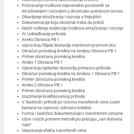
Priznavanje troškova neposredno povezanih sa
istraživanjem i razvojem u dvostruko uvećanom iznosu
Obavljanje istraživanja i razvoja u Republici
Dokumentacija koju obveznik treba da priloži
Način vođenja evidencije troškova istraživanja i razvoja
IV. Usklađivanje prihoda
Aneks Obrasca PB 1
Izjava koju filijala dostavlja matičnom pravnom licu
Obračun poreskog kredita na Aneksu Obrasca PB 1
Primer obračuna poreskog kredita
Aneks 1 Obrasca PB 1
Izjava koju isplatilac dostavlja primaocu prihoda
Obračun poreskog kredita na Aneksu 1 Obrasca PB 1
Primer obračuna poreskog kredita
Aneks 2 Obrasca PB 1
Primer obračuna poreskog kredita
Izuzimanje kvalifikovanog prihoda
V. Rashodi i prihodi po osnovu transfernih cena (osim
kamata na zajmove, odnosno kredite)
Forma i sadržina dokumentacije o transfernim cenama
Izbor i način primene metode po principu „van dohvata
ruke“
Iskazivanje efekta transfernih cena