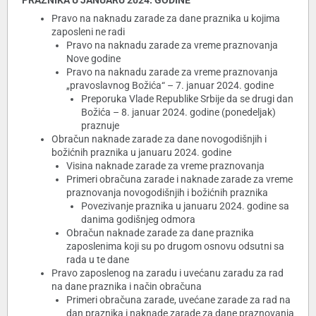
PRAZNIKA U JANUARU 2024. GODINE
Pravo na naknadu zarade za dane praznika u kojima
zaposleni ne radi
Pravo na naknadu zarade za vreme praznovanja
Nove godine
Pravo na naknadu zarade za vreme praznovanja
„pravoslavnog Božića“ – 7. januar 2024. godine
Preporuka Vlade Republike Srbije da se drugi dan
Božića – 8. januar 2024. godine (ponedeljak)
praznuje
Obračun naknade zarade za dane novogodišnjih i
božićnih praznika u januaru 2024. godine
Visina naknade zarade za vreme praznovanja
Primeri obračuna zarade i naknade zarade za vreme
praznovanja novogodišnjih i božićnih praznika
Povezivanje praznika u januaru 2024. godine sa
danima godišnjeg odmora
Obračun naknade zarade za dane praznika
zaposlenima koji su po drugom osnovu odsutni sa
rada u te dane
Pravo zaposlenog na zaradu i uvećanu zaradu za rad
na dane praznika i način obračuna
Primeri obračuna zarade, uvećane zarade za rad na
dan praznika i naknade zarade za dane praznovanja