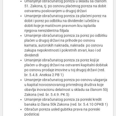
Umanjenje obračunatog poreza u skladu sa članom
51. Zakona, tj. po osnovu plaćenog poreza na dobit
ostvarenu poslovanjem u drugoj državi
Umanjenje obračunatog poreza za plaćeni porez na
dobit i porez po odbitku na dividende i učešće u
dobiti koje je matičnom pravnom licu isplatila
njegova nerezidentna filijala
Umanjenje obračunatog poreza za porez po odbitku
plaćen u drugoj državi na prihode po osnovu
kamata, autorskih naknada, naknada po osnovu
zakupa nepokretnosti i pokretnih stvari, kao i od
dividendi
Umanjenje obračunatog poreza za porez koji je
plaćen u drugoj državi na ostvareni kapitalni dobitak
po osnovu prodaje imovine u toj drugoj državi (red.
br. 5.4.8. Aneksa 2 PB 1)
Umanjenje obračunatog poreza po osnovu ulaganja
u kapital novoosnovanog privrednog društva koje
obavlja inovacionu delatnost u skladu sa članom 50j
Zakona (red. br. 5.4.9. PK 5)
Umanjenje obračunatog poreza za poreski kredit
banaka iz člana 50k Zakona (red. br. 5.4.10 OPKB 1)
Obračun poreza usled gubitka prava na poreski
podsticaj