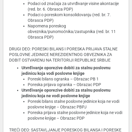
Podaci od značaja za utvrđivanje visine akontacije
(red. br. 6. Obrasca PDP)
Podaci o poreskom konsolidovanju (red. br. 7.
Obrasca PDP)
Napomena poreskog
obveznika/punomoćnika/zastupnika (red. br. 11
Obrasca PDP)
DRUGI DEO: PORESKI BILANS I PORESKA PRIJAVA STALNE
POSLOVNE JEDINICE NEREZIDENTNOG OBVEZNIKA ZA
DOBIT OSTVARENU NA TERITORIJI REPUBLIKE SRBIJE
Utvrđivanje oporezive dobiti za stalnu poslovnu
jedinicu koja vodi poslovne knjige
Poreski bilans ogranka – Obrazac PB 1
Poreska prijava ogranka – Obrazac PDP
Utvrđivanje oporezive dobiti za stalnu poslovnu
jedinicu koja ne vodi poslovne knjige
Poreski bilans stalne poslovne jedinice koja ne vodi
poslovne knjige – Obrazac PBPJ
Poreska prijava stalne poslovne jedinice koja ne vodi
poslovne knjige – Obrazac PDP
TREĆI DEO: SASTAVLJANJE PORESKOG BILANSA I PORESKE