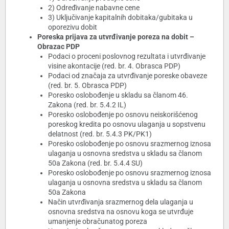
2) Određivanje nabavne cene
3) Uključivanje kapitalnih dobitaka/gubitaka u
oporezivu dobit
Poreska prijava za utvrđivanje poreza na dobit –
Obrazac PDP
Podaci o proceni poslovnog rezultata i utvrđivanje
visine akontacije (red. br. 4. Obrasca PDP)
Podaci od značaja za utvrđivanje poreske obaveze
(red. br. 5. Obrasca PDP)
Poresko oslobođenje u skladu sa članom 46.
Zakona (red. br. 5.4.2 IL)
Poresko oslobođenje po osnovu neiskorišćenog
poreskog kredita po osnovu ulaganja u sopstvenu
delatnost (red. br. 5.4.3 PK/PK1)
Poresko oslobođenje po osnovu srazmernog iznosa
ulaganja u osnovna sredstva u skladu sa članom
50a Zakona (red. br. 5.4.4 SU)
Poresko oslobođenje po osnovu srazmernog iznosa
ulaganja u osnovna sredstva u skladu sa članom
50a Zakona
Način utvrđivanja srazmernog dela ulaganja u
osnovna sredstva na osnovu koga se utvrđuje
umanjenje obračunatog poreza