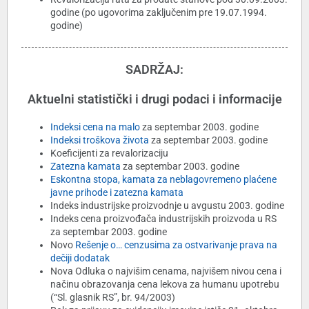
godine (po ugovorima zaključenim pre 19.07.1994.
godine)
SADRŽAJ:
Aktuelni statistički i drugi podaci i informacije
Indeksi cena na malo
za septembar 2003. godine
Indeksi troškova života
za septembar 2003. godine
Koeficijenti za revalorizaciju
Zatezna kamata
za septembar 2003. godine
Eskontna stopa, kamata za neblagovremeno plaćene
javne prihode i zatezna kamata
Indeks industrijske proizvodnje u avgustu 2003. godine
Indeks cena proizvođača industrijskih proizvoda u RS
za septembar 2003. godine
Novo
Rešenje o… cenzusima za ostvarivanje prava na
dečiji dodatak
Nova Odluka o najvišim cenama, najvišem nivou cena i
načinu obrazovanja cena lekova za humanu upotrebu
(“Sl. glasnik RS”, br. 94/2003)