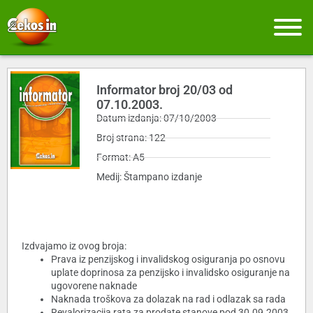
Informator broj 20/03 od
07.10.2003.
Datum izdanja: 07/10/2003
Broj strana: 122
Format: A5
Medij: Štampano izdanje
Izdvajamo iz ovog broja:
Prava iz penzijskog i invalidskog osiguranja po osnovu
uplate doprinosa za penzijsko i invalidsko osiguranje na
ugovorene naknade
Naknada troškova za dolazak na rad i odlazak sa rada
Revalorizacija rata za prodate stanove pod 30.09.2003.