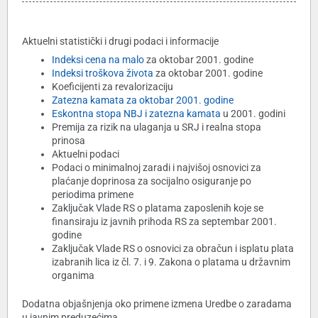
Aktuelni statistički i drugi podaci i informacije
Indeksi cena na malo
za oktobar 2001. godine
Indeksi troškova života
za oktobar 2001. godine
Koeficijenti za revalorizaciju
Zatezna kamata za oktobar 2001. godine
Eskontna stopa NBJ i zatezna kamata
u 2001. godini
Premija za rizik na ulaganja u SRJ i realna stopa
prinosa
Aktuelni podaci
Podaci o minimalnoj zaradi i najvišoj osnovici za
plaćanje doprinosa za socijalno osiguranje po
periodima primene
Zaključak Vlade RS o platama zaposlenih koje se
finansiraju iz javnih prihoda RS za septembar 2001.
godine
Zaključak Vlade RS o osnovici za obračun i isplatu plata
izabranih lica iz čl. 7. i 9. Zakona o platama u državnim
organima
Dodatna objašnjenja oko primene izmena Uredbe o zaradama
u javnim preduzećima