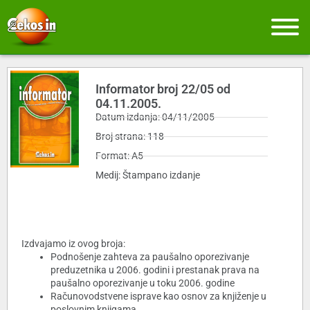
Informator broj 22/05 od
04.11.2005.
Datum izdanja: 04/11/2005
Broj strana: 118
Format: A5
Medij: Štampano izdanje
Izdvajamo iz ovog broja:
Podnošenje zahteva za paušalno oporezivanje
preduzetnika u 2006. godini i prestanak prava na
paušalno oporezivanje u toku 2006. godine
Računovodstvene isprave kao osnov za knjiženje u
poslovnim knjigama