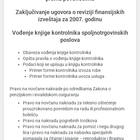
Zaključivanje ugovora o reviziji finansijskih
izveštaja za 2007. godinu
Vođenje knjige kontrolnika spoljnotrgovinskih
poslova
Obaveza vođenja knjige kontrolnika
Opšta pravila o vođenju knjige kontrolnika
Podaci koji se upisuju u knjigu kontrolnika
Primer forme kontrolnika izvoza robe
Primer forme kontrolnika uvoza usluga
Pravo na novčane naknade po odredbama Zakona o
penzijskom i invalidskom osiguranju
Pravo na novčanu naknadu za telesno oštećenje
prouzrokovano povredom na radu ili profesionalnom
bolešću
Pravo na naknadu pogrebnih troškova
Pravo na novčanu naknadu za pomoć i negu drugog
lica i pravo na naknadu za nabavku specijalnih
pomagala za čitanje i pisanje – reproduktor i Brajevu