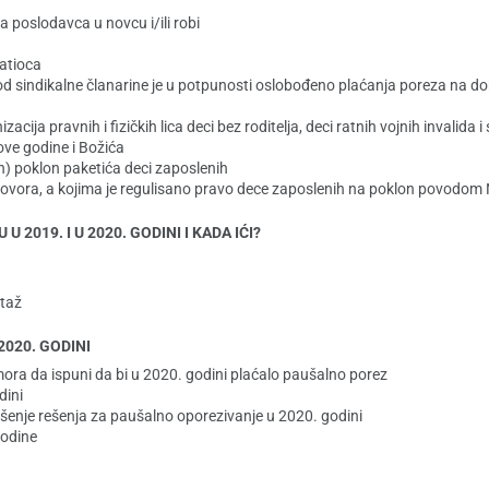
a poslodavca u novcu i/ili robi
latioca
h od sindikalne članarine je u potpunosti oslobođeno plaćanja poreza na 
cija pravnih i fizičkih lica deci bez roditelja, deci ratnih vojnih invalida i s
ve godine i Božića
nih) poklon paketića deci zaposlenih
ugovora, a kojima je regulisano pravo dece zaposlenih na poklon povodom N
2019. I U 2020. GODINI I KADA IĆI?
staž
020. GODINI
 mora da ispuni da bi u 2020. godini plaćalo paušalno porez
dini
šenje rešenja za paušalno oporezivanje u 2020. godini
godine