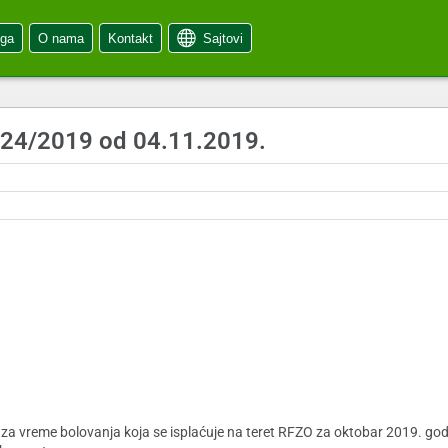
oga
O nama
Kontakt
Sajtovi
j 24/2019 od 04.11.2019.
9
 za vreme bolovanja koja se isplaćuje na teret RFZO za oktobar 2019. go