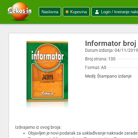
Naslovna
Kupovina
Login / kreiranje nal
Informator bro
Datum izdanja: 04/11/201
Broj strana: 130
Format: A5
Medij: Štampano izdanje
Izdvajamo iz ovog broja:
Objavljen je novi podatak za usklađivanje naknade zarade