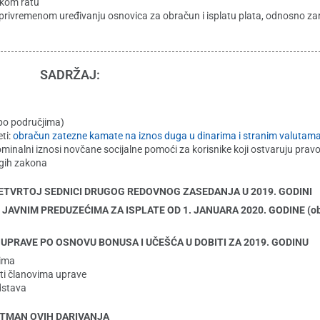
skom ratu
rivremenom uređivanju osnovica za obračun i isplatu plata, odnosno zara
SADRŽAJ:
po područjima)
ti:
obračun zatezne kamate na iznos duga u dinarima i stranim valutam
minalni iznosi novčane socijalne pomoći za korisnike koji ostvaruju prav
ugih zakona
ČETVRTOJ SEDNICI DRUGOG REDOVNOG ZASEDANJA U 2019. GODINI
JAVNIM PREDUZEĆIMA ZA ISPLATE OD 1. JANUARA 2020. GODINE (obj
 UPRAVE PO OSNOVU BONUSA I UČEŠĆA U DOBITI ZA 2019. GODINU
nima
iti članovima uprave
dstava
ETMAN OVIH DARIVANJA