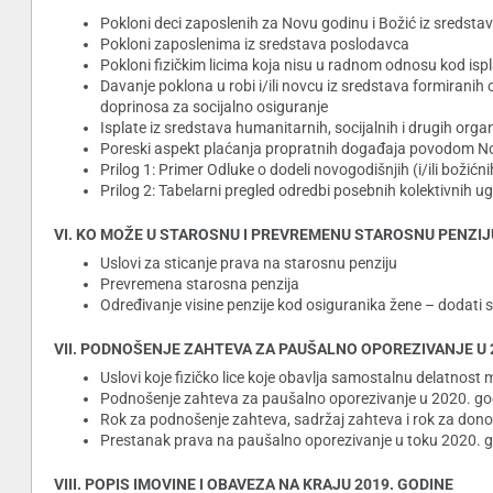
Pokloni deci zaposlenih za Novu godinu i Božić iz sredstav
Pokloni zaposlenima iz sredstava poslodavca
Pokloni fizičkim licima koja nisu u radnom odnosu kod isp
Davanje poklona u robi i/ili novcu iz sredstava formirani
doprinosa za socijalno osiguranje
Isplate iz sredstava humanitarnih, socijalnih i drugih organiza
Poreski aspekt plaćanja propratnih događaja povodom No
Prilog 1: Primer Odluke o dodeli novogodišnjih (i/ili božić
Prilog 2: Tabelarni pregled odredbi posebnih kolektivnih 
VI. KO MOŽE U STAROSNU I PREVREMENU STAROSNU PENZIJU U 
Uslovi za sticanje prava na starosnu penziju
Prevremena starosna penzija
Određivanje visine penzije kod osiguranika žene – dodati 
VII. PODNOŠENJE ZAHTEVA ZA PAUŠALNO OPOREZIVANJE U 2
Uslovi koje fizičko lice koje obavlja samostalnu delatnost
Podnošenje zahteva za paušalno oporezivanje u 2020. go
Rok za podnošenje zahteva, sadržaj zahteva i rok za dono
Prestanak prava na paušalno oporezivanje u toku 2020. 
VIII. POPIS IMOVINE I OBAVEZA NA KRAJU 2019. GODINE