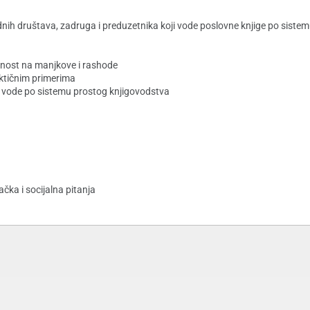
dnih društava, zadruga i preduzetnika koji vode poslovne knjige po siste
dnost na manjkove i rashode
aktičnim primerima
ge vode po sistemu prostog knjigovodstva
čka i socijalna pitanja