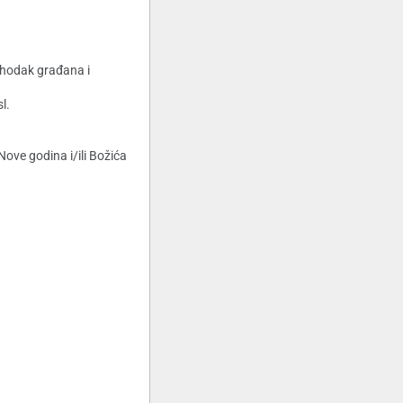
dohodak građana i
l.
ove godina i/ili Božića