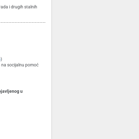
da i drugih stalnih
a
)
o na socijalnu pomoć
avljenog u