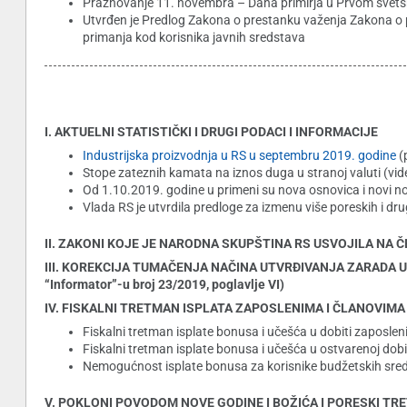
Praznovanje 11. novembra – Dana primirja u Prvom svet
Utvrđen je Predlog Zakona o prestanku važenja Zakona o p
primanja kod korisnika javnih sredstava
I. AKTUELNI STATISTIČKI I DRUGI PODACI I INFORMACIJE
Industrijska proizvodnja u RS u septembru 2019. godine
(
Stope zateznih kamata na iznos duga u stranoj valuti (vide
Od 1.10.2019. godine u primeni su nova osnovica i novi no
Vlada RS je utvrdila predloge za izmenu više poreskih i dr
II. ZAKONI KOJE JE NARODNA SKUPŠTINA RS USVOJILA NA 
III. KOREKCIJA TUMAČENJA NAČINA UTVRĐIVANJA ZARADA U 
“Informator”-u broj 23/2019, poglavlje VI)
IV. FISKALNI TRETMAN ISPLATA ZAPOSLENIMA I ČLANOVIMA
Fiskalni tretman isplate bonusa i učešća u dobiti zaposle
Fiskalni tretman isplate bonusa i učešća u ostvarenoj dob
Nemogućnost isplate bonusa za korisnike budžetskih sre
V. POKLONI POVODOM NOVE GODINE I BOŽIĆA I PORESKI TR