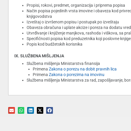
Propisi, rokovi, predmet, organizacija i priprema popisa
Način popisa pojedinih vrsta imovine i obaveza kod privre
knjigovodstva
Izveštaj o izvršenom popisu i postupak po izveštaju
Obaveza obračuna i uplate akcize i poreza na dodatu vre
Utvrđivanje i knjiženje manjkova, rashoda i viškova, sa pr
Specifičnosti popisa kod preduzetnika koji poslovne knji
Popis kod budžetskih korisnika
IX. SLUŽBENA MIŠLJENJA
Službena mišljenja Ministarstva finansija
Primena
Zakona o porezu na dobit pravnih lica
Primena
Zakona o porezima na imovinu
Službena mišljenja Ministarstva za rad, zapošljavanje, bora