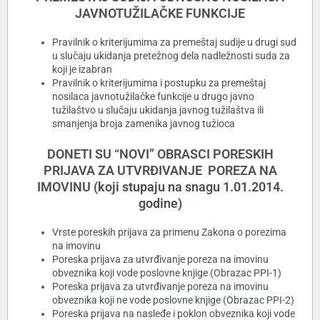
JAVNOTUŽILAČKE FUNKCIJE
Pravilnik o kriterijumima za premeštaj sudije u drugi sud
u slučaju ukidanja pretežnog dela nadležnosti suda za
koji je izabran
Pravilnik o kriterijumima i postupku za premeštaj
nosilaca javnotužilačke funkcije u drugo javno
tužilaštvo u slučaju ukidanja javnog tužilaštva ili
smanjenja broja zamenika javnog tužioca
DONETI SU “NOVI” OBRASCI PORESKIH
PRIJAVA ZA UTVRĐIVANJE POREZA NA
IMOVINU (koji stupaju na snagu 1.01.2014.
godine)
Vrste poreskih prijava za primenu Zakona o porezima
na imovinu
Poreska prijava za utvrđivanje poreza na imovinu
obveznika koji vode poslovne knjige (Obrazac PPI-1)
Poreska prijava za utvrđivanje poreza na imovinu
obveznika koji ne vode poslovne knjige (Obrazac PPI-2)
Poreska prijava na nasleđe i poklon obveznika koji vode