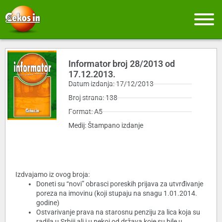
Informator broj 28/2013 od
17.12.2013.
Datum izdanja: 17/12/2013
Broj strana: 138
Format: A5
Medij: Štampano izdanje
Izdvajamo iz ovog broja:
Doneti su “novi” obrasci poreskih prijava za utvrđivanje
poreza na imovinu (koji stupaju na snagu 1.01.2014.
godine)
Ostvarivanje prava na starosnu penziju za lica koja su
radila u Srbiji ali i u nekoj od država koje su bile u