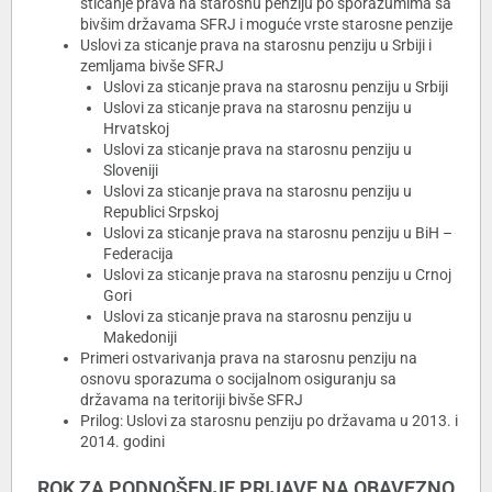
sticanje prava na starosnu penziju po sporazumima sa
bivšim državama SFRJ i moguće vrste starosne penzije
Uslovi za sticanje prava na starosnu penziju u Srbiji i
zemljama bivše SFRJ
Uslovi za sticanje prava na starosnu penziju u Srbiji
Uslovi za sticanje prava na starosnu penziju u
Hrvatskoj
Uslovi za sticanje prava na starosnu penziju u
Sloveniji
Uslovi za sticanje prava na starosnu penziju u
Republici Srpskoj
Uslovi za sticanje prava na starosnu penziju u BiH –
Federacija
Uslovi za sticanje prava na starosnu penziju u Crnoj
Gori
Uslovi za sticanje prava na starosnu penziju u
Makedoniji
Primeri ostvarivanja prava na starosnu penziju na
osnovu sporazuma o socijalnom osiguranju sa
državama na teritoriji bivše SFRJ
Prilog: Uslovi za starosnu penziju po državama u 2013. i
2014. godini
ROK ZA PODNOŠENJE PRIJAVE NA OBAVEZNO