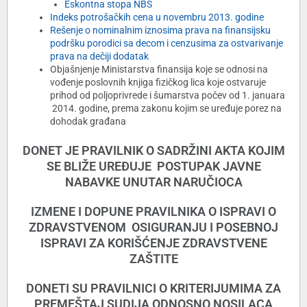
Eskontna stopa NBS
Indeks potrošačkih cena u novembru 2013. godine
Rešenje o nominalnim iznosima prava na finansijsku
podršku porodici sa decom i cenzusima za ostvarivanje
prava na dečiji dodatak
Objašnjenje Ministarstva finansija koje se odnosi na
vođenje poslovnih knjiga fizičkog lica koje ostvaruje
prihod od poljoprivrede i šumarstva počev od 1. januara
2014. godine, prema zakonu kojim se uređuje porez na
dohodak građana
DONET JE PRAVILNIK O SADRŽINI AKTA KOJIM
SE BLIŽE UREĐUJE POSTUPAK JAVNE
NABAVKE UNUTAR NARUČIOCA
IZMENE I DOPUNE PRAVILNIKA O ISPRAVI O
ZDRAVSTVENOM OSIGURANJU I POSEBNOJ
ISPRAVI ZA KORIŠĆENJE ZDRAVSTVENE
ZAŠTITE
DONETI SU PRAVILNICI O KRITERIJUMIMA ZA
PREMEŠTAJ SUDIJA ODNOSNO NOSILACA