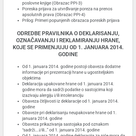
poslovne knjige (Obrazac PPI-3)
Poreska prijava za utvrđivanje poreza na prenos
apsolutnih prava (Obrazac PPI-4)
Prilog: Primeri popunjenih obrazaca poreskih prijava
ODREDBE PRAVILNIKA O DEKLARISANJU,
OZNAČAVANJU I REKLAMIRANJU HRANE,
KOJE SE PRIMENJUJU OD 1. JANUARA 2014.
GODINE
Od 1. januara 2014. godine postoji obaveza dodatne
informacije pri prezentaciji hrane u ugostiteljskim
objektima
Deklaracija upakovane hrane od 1. januara 2014.
godine mora da sadrži podatke o sastojcima koji
izazivaju alergiju i/ili intoleranciju
Obaveza čitljivosti iz deklaracije od 1. januara 2014.
godine
Obaveze pri deklarisanju neupakovane hrane od 1.
januara 2014. godine
Obaveza prikazivanja sastojaka pod oznakom
“sadrži….i/ili…” od 1. januara 2014. godine
Od 1. januara 2014. godine deklaracija za piće mora da