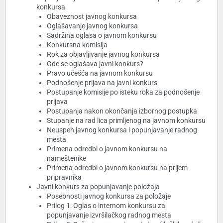
konkursa
Obaveznost javnog konkursa
Oglašavanje javnog konkursa
Sadržina oglasa o javnom konkursu
Konkursna komisija
Rok za objavljivanje javnog konkursa
Gde se oglašava javni konkurs?
Pravo učešća na javnom konkursu
Podnošenje prijava na javni konkurs
Postupanje komisije po isteku roka za podnošenje
prijava
Postupanja nakon okončanja izbornog postupka
Stupanje na rad lica primljenog na javnom konkursu
Neuspeh javnog konkursa i popunjavanje radnog
mesta
Primena odredbi o javnom konkursu na
nameštenike
Primena odredbi o javnom konkursu na prijem
pripravnika
Javni konkurs za popunjavanje položaja
Posebnosti javnog konkursa za položaje
Prilog 1: Oglas o internom konkursu za
popunjavanje izvršilačkog radnog mesta