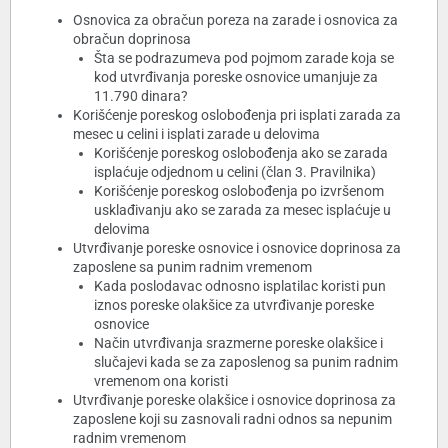
Osnovica za obračun poreza na zarade i osnovica za
obračun doprinosa
Šta se podrazumeva pod pojmom zarade koja se
kod utvrđivanja poreske osnovice umanjuje za
11.790 dinara?
Korišćenje poreskog oslobođenja pri isplati zarada za
mesec u celini i isplati zarade u delovima
Korišćenje poreskog oslobođenja ako se zarada
isplaćuje odjednom u celini (član 3. Pravilnika)
Korišćenje poreskog oslobođenja po izvršenom
usklađivanju ako se zarada za mesec isplaćuje u
delovima
Utvrđivanje poreske osnovice i osnovice doprinosa za
zaposlene sa punim radnim vremenom
Kada poslodavac odnosno isplatilac koristi pun
iznos poreske olakšice za utvrđivanje poreske
osnovice
Način utvrđivanja srazmerne poreske olakšice i
slučajevi kada se za zaposlenog sa punim radnim
vremenom ona koristi
Utvrđivanje poreske olakšice i osnovice doprinosa za
zaposlene koji su zasnovali radni odnos sa nepunim
radnim vremenom