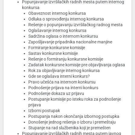
Popunjavanje izvršilačkih radnih mesta putem internog
konkursa
Obaveznost internog konkursa
Odluka o sprovođenju internog konkursa
Rešenje o popunjavanju izvršilačkog radnog mesta
Oglašavanje internog konkursa
Sadržina oglasa o internom konkursu
Zapošljavanje pripadnika nacionalne manjine
Formiranje konkursne komisije
Sastav konkursne komisije
Rešenje o formiranju konkursne komisije
Zadatak konkursne komisije pre objavljivanja oglasa
Rok za objavljivanje internog konkursa
Gde se oglašava interni konkurs?
Pravo učešća na internom konkursu
Podnošenje prijava na interni konkurs
Podnošenje dokaza uz prijavu
Postupanje komisije po isteku roka za podnošenje
prijava
Izborni postupak
Postupanja nakon okončanja izbornog postupka
Donošenje jednog rešenja o izboru i premeštaju
Stupanje na rad službenika koji je premešten
Popunjavanje izvršilačkih radnih mesta putem javnog