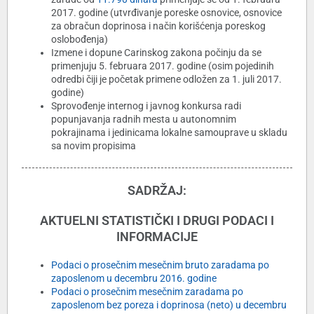
2017. godine (utvrđivanje poreske osnovice, osnovice
za obračun doprinosa i način korišćenja poreskog
oslobođenja)
Izmene i dopune Carinskog zakona počinju da se
primenjuju 5. februara 2017. godine (osim pojedinih
odredbi čiji je početak primene odložen za 1. juli 2017.
godine)
Sprovođenje internog i javnog konkursa radi
popunjavanja radnih mesta u autonomnim
pokrajinama i jedinicama lokalne samouprave u skladu
sa novim propisima
SADRŽAJ:
AKTUELNI STATISTIČKI I DRUGI PODACI I
INFORMACIJE
Podaci o prosečnim mesečnim bruto zaradama po
zaposlenom u decembru 2016. godine
Podaci o prosečnim mesečnim zaradama po
zaposlenom bez poreza i doprinosa (neto) u decembru