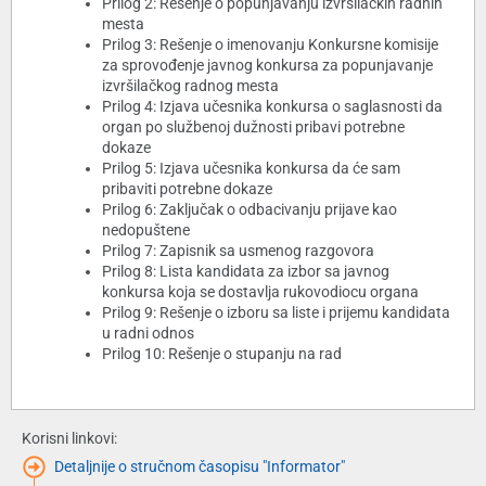
Prilog 2: Rešenje o popunjavanju izvršilačkih radnih
mesta
Prilog 3: Rešenje o imenovanju Konkursne komisije
za sprovođenje javnog konkursa za popunjavanje
izvršilačkog radnog mesta
Prilog 4: Izjava učesnika konkursa o saglasnosti da
organ po službenoj dužnosti pribavi potrebne
dokaze
Prilog 5: Izjava učesnika konkursa da će sam
pribaviti potrebne dokaze
Prilog 6: Zaključak o odbacivanju prijave kao
nedopuštene
Prilog 7: Zapisnik sa usmenog razgovora
Prilog 8: Lista kandidata za izbor sa javnog
konkursa koja se dostavlja rukovodiocu organa
Prilog 9: Rešenje o izboru sa liste i prijemu kandidata
u radni odnos
Prilog 10: Rešenje o stupanju na rad
Korisni linkovi:
Detaljnije o stručnom časopisu "Informator"