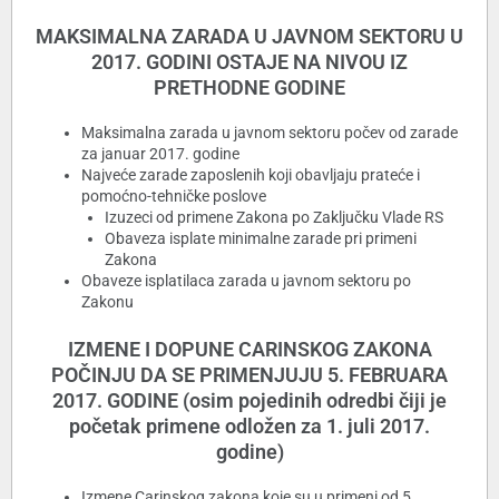
MAKSIMALNA ZARADA U JAVNOM SEKTORU U
2017. GODINI OSTAJE NA NIVOU IZ
PRETHODNE GODINE
Maksimalna zarada u javnom sektoru počev od zarade
za januar 2017. godine
Najveće zarade zaposlenih koji obavljaju prateće i
pomoćno-tehničke poslove
Izuzeci od primene Zakona po Zaključku Vlade RS
Obaveza isplate minimalne zarade pri primeni
Zakona
Obaveze isplatilaca zarada u javnom sektoru po
Zakonu
IZMENE I DOPUNE CARINSKOG ZAKONA
POČINJU DA SE PRIMENJUJU 5. FEBRUARA
2017. GODINE (osim pojedinih odredbi čiji je
početak primene odložen za 1. juli 2017.
godine)
Izmene Carinskog zakona koje su u primeni od 5.