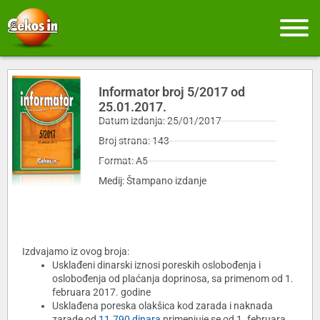
Informator broj 5/2017 od
25.01.2017.
Datum izdanja: 25/01/2017
Broj strana: 143
Format: A5
Medij: Štampano izdanje
Izdvajamo iz ovog broja:
Usklađeni dinarski iznosi poreskih oslobođenja i
oslobođenja od plaćanja doprinosa, sa primenom od 1.
februara 2017. godine
Usklađena poreska olakšica kod zarada i naknada
zarade od
11.790 dinara
primenjuje se od 1. februara