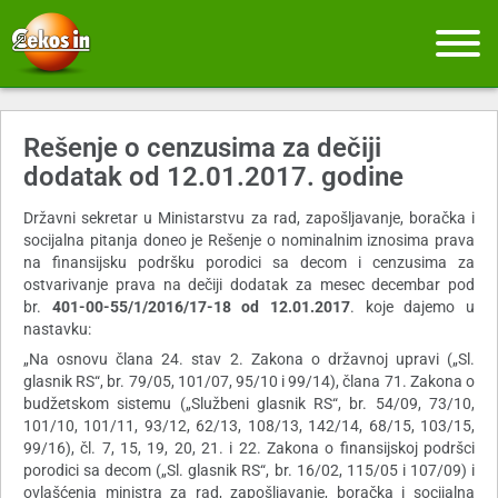
Rešenje o cenzusima za dečiji
dodatak od 12.01.2017. godine
Državni sekretar u Ministarstvu za rad, zapošljavanje, boračka i
socijalna pitanja doneo je Rešenje o nominalnim iznosima prava
na finansijsku podršku porodici sa decom i cenzusima za
ostvarivanje prava na dečiji dodatak za mesec decembar pod
br.
401-00-55/1/2016/17-18
od 12.01.2017
. koje dajemo u
nastavku:
„Na osnovu člana 24. stav 2. Zakona o državnoj upravi („Sl.
glasnik RS“, br. 79/05, 101/07, 95/10 i 99/14), člana 71. Zakona o
budžetskom sistemu („Službeni glasnik RS“, br. 54/09, 73/10,
101/10, 101/11, 93/12, 62/13, 108/13, 142/14, 68/15, 103/15,
99/16), čl. 7, 15, 19, 20, 21. i 22. Zakona o finansijskoj podršci
porodici sa decom („Sl. glasnik RS“, br. 16/02, 115/05 i 107/09) i
ovlašćenja ministra za rad, zapošljavanje, boračka i socijalna