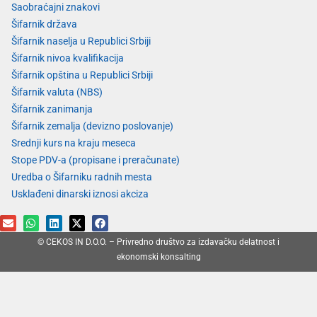
Saobraćajni znakovi
Šifarnik država
Šifarnik naselja u Republici Srbiji
Šifarnik nivoa kvalifikacija
Šifarnik opština u Republici Srbiji
Šifarnik valuta (NBS)
Šifarnik zanimanja
Šifarnik zemalja (devizno poslovanje)
Srednji kurs na kraju meseca
Stope PDV-a (propisane i preračunate)
Uredba o Šifarniku radnih mesta
Usklađeni dinarski iznosi akciza
© CEKOS IN D.O.O. – Privredno društvo za izdavačku delatnost i
ekonomski konsalting