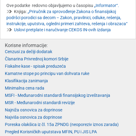
Ove podatke redovno objavljujemo u časopisu
„Informator“.
Knjiga:
„Priručnik za sprovođenje Zakona o finansijskoj
podršci porodici sa decom – Zakon, pravilnici, odluke, rešenja,
instrukcije, uputstva, ogledni primeri zahteva, rešenja i obrazaca“
Uslovi pretplate i naručivanje CEKOS IN-ovih izdanja
Korisne informacije:
Cenzusi za dečiji dodatak
Članarina Privrednoj komori Srbije
Fiskalne kase - spisak preduzeća
Kamatne stope po principu van dohvata ruke
Klasifikacija zanimanja
Minimalna cena rada
MSFI - Međunarodni standardi finansijskog izveštavanja
MSR - Međunarodni standardi revizije
Najniža osnovica za doprinose
Najviša osnovica za doprinose
Poreska olakšica iz čl. 15a ZPNDG (neoporeziv iznos zarada)
Pregled Korisničkih uputstava MFIN, PU i JIS LPA