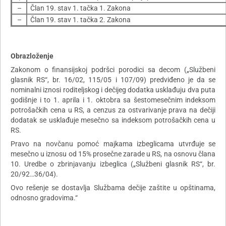
–
Član 19. stav 1. tačka 1. Zakona
–
Član 19. stav 1. tačka 2. Zakona
Obrazloženje
Zakonom o finansijskoj podršci porodici sa decom („Službeni
glasnik RS“, br. 16/02, 115/05 i 107/09) predviđeno je da se
nominalni iznosi roditeljskog i dečijeg dodatka usklađuju dva puta
godišnje i to 1. aprila i 1. oktobra sa šestomesečnim indeksom
potrošačkih cena u RS, a cenzus za ostvarivanje prava na dečiji
dodatak se usklađuje mesečno sa indeksom potrošačkih cena u
RS.
Pravo na novčanu pomoć majkama izbeglicama utvrđuje se
mesečno u iznosu od 15% prosečne zarade u RS, na osnovu člana
10. Uredbe o zbrinjavanju izbeglica („Službeni glasnik RS“, br.
20/92…36/04).
Ovo rešenje se dostavlja Službama dečije zaštite u opštinama,
odnosno gradovima.“