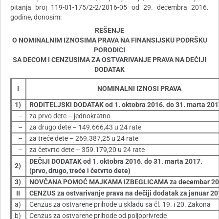
pitanja broj 119-01-175/2-2/2016-05 od 29. decembra 2016.
godine, donosim:
REŠENJE
O NOMINALNIM IZNOSIMA PRAVA NA FINANSIJSKU PODRŠKU
PORODICI
SA DECOM I CENZUSIMA ZA OSTVARIVANJE PRAVA NA DEČIJI
DODATAK
I
NOMINALNI IZNOSI PRAVA
1)
RODITELJSKI DODATAK od 1. oktobra 2016. do 31. marta 20
–
za prvo dete – jednokratno
–
za drugo dete – 149.666,43 u 24 rate
–
za treće dete – 269.387,25 u 24 rate
–
za četvrto dete – 359.179,20 u 24 rate
DEČIJI DODATAK
od 1. oktobra 2016. do 31. marta 2017.
2)
(prvo, drugo, treće i četvrto dete)
3)
NOVČANA POMOĆ MAJKAMA IZBEGLICAMA za decembar 20
II
CENZUS za ostvarivanje prava na dečiji dodatak za januar 20
a)
Cenzus za ostvarene prihode u skladu sa čl. 19. i 20. Zakona
b)
Cenzus za ostvarene prihode od poljoprivrede