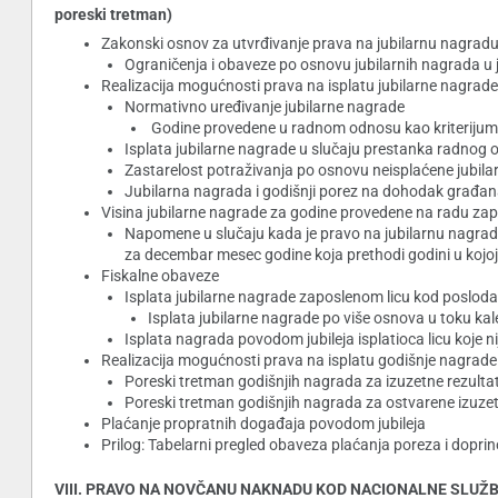
poreski tretman)
Zakonski osnov za utvrđivanje prava na jubilarnu nagrad
Ograničenja i obaveze po osnovu jubilarnih nagrada u
Realizacija mogućnosti prava na isplatu jubilarne nagrade
Normativno uređivanje jubilarne nagrade
Godine provedene u radnom odnosu kao kriterijum 
Isplata jubilarne nagrade u slučaju prestanka radnog 
Zastarelost potraživanja po osnovu neisplaćene jubil
Jubilarna nagrada i godišnji porez na dohodak građa
Visina jubilarne nagrade za godine provedene na radu za
Napomene u slučaju kada je pravo na jubilarnu nagra
za decembar mesec godine koja prethodi godini u kojoj 
Fiskalne obaveze
Isplata jubilarne nagrade zaposlenom licu kod poslod
Isplata jubilarne nagrade po više osnova u toku ka
Isplata nagrada povodom jubileja isplatioca licu koje 
Realizacija mogućnosti prava na isplatu godišnje nagrade
Poreski tretman godišnjih nagrada za izuzetne rezulta
Poreski tretman godišnjih nagrada za ostvarene izuzetne
Plaćanje propratnih događaja povodom jubileja
Prilog: Tabelarni pregled obaveza plaćanja poreza i doprin
VIII. PRAVO NA NOVČANU NAKNADU KOD NACIONALNE SLUŽ