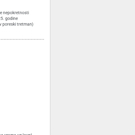
e nepokretnosti
25. godine
v poreski tretman)