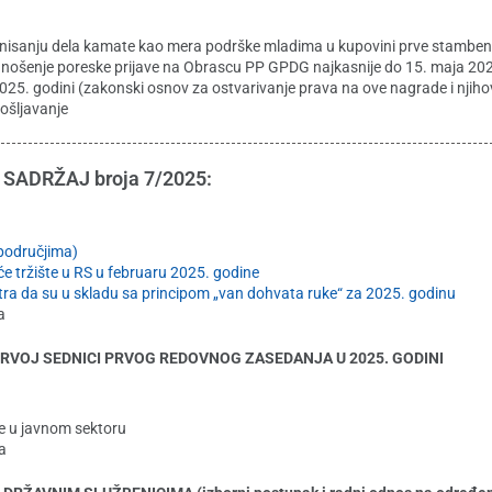
onisanju dela kamate kao mera podrške mladima u kupovini prve stamben
dnošenje poreske prijave na Obrascu PP GPDG najkasnije do 15. maja 20
2025. godini (zakonski osnov za ostvarivanje prava na ove nagrade i njiho
ošljavanje
SADRŽAJ broja 7/2025:
 područjima)
e tržište u RS u februaru 2025. godine
tra da su u skladu sa principom „van dohvata ruke“ za 2025. godinu
a
 PRVOJ SEDNICI PRVOG REDOVNOG ZASEDANJA U 2025. GODINI
te u javnom sektoru
a