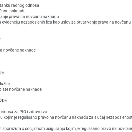
estanku radnog odnosa
ovčanu naknadu
vanje prava na novčanu naknadu
 evidenciju nezaposlenih lica kao uslov za otvarivanje prava na novčanu
e
ina novčane naknade
de
službe
splate novčane naknade
užbe
rinosa za PIO i zdravstvo
 kojim je regulisano pravo na novčanu naknadu za slučaj nezaposlenosti 
an sporazum o socijalnom osiguranju kojim je regulisano pravo na novčan