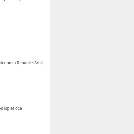
enom u Republici Srbiji
od isplatioca