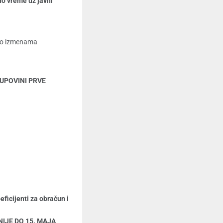
 vreme uz javni
na o izmenama
UPOVINI PRVE
cijenti za obračun i
IJE DO 15. MAJA