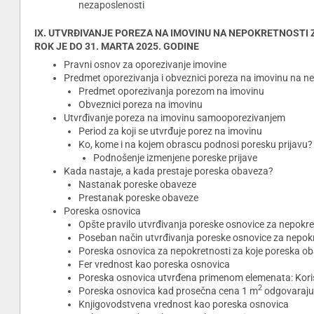
nezaposlenosti
IX. UTVRĐIVANJE POREZA NA IMOVINU NA NEPOKRETNOSTI 
ROK JE DO 31. MARTA 2025. GODINE
Pravni osnov za oporezivanje imovine
Predmet oporezivanja i obveznici poreza na imovinu na ne
Predmet oporezivanja porezom na imovinu
Obveznici poreza na imovinu
Utvrđivanje poreza na imovinu samooporezivanjem
Period za koji se utvrđuje porez na imovinu
Ko, kome i na kojem obrascu podnosi poresku prijavu?
Podnošenje izmenjene poreske prijave
Kada nastaje, a kada prestaje poreska obaveza?
Nastanak poreske obaveze
Prestanak poreske obaveze
Poreska osnovica
Opšte pravilo utvrđivanja poreske osnovice za nepokre
Poseban način utvrđivanja poreske osnovice za nepokr
Poreska osnovica za nepokretnosti za koje poreska ob
Fer vrednost kao poreska osnovica
Poreska osnovica utvrđena primenom elemenata: Kori
2
Poreska osnovica kad prosečna cena 1 m
odgovarajuć
Knjigovodstvena vrednost kao poreska osnovica