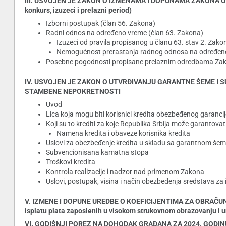
III. USVOJEN JE ZAKON O IZMENAMA I DOPUNAMA ZAKONA O DR
konkurs, izuzeci i prelazni period)
Izborni postupak (član 56. Zakona)
Radni odnos na određeno vreme (član 63. Zakona)
Izuzeci od pravila propisanog u članu 63. stav 2. Zakon
Nemogućnost prerastanja radnog odnosa na određeno 
Posebne pogodnosti propisane prelaznim odredbama Za
IV. USVOJEN JE ZAKON O UTVRĐIVANJU GARANTNE ŠEME I
STAMBENE NEPOKRETNOSTI
Uvod
Lica koja mogu biti korisnici kredita obezbeđenog garanc
Koji su to krediti za koje Republika Srbija može garantovat
Namena kredita i obaveze korisnika kredita
Uslovi za obezbeđenje kredita u skladu sa garantnom š
Subvencionisana kamatna stopa
Troškovi kredita
Kontrola realizacije i nadzor nad primenom Zakona
Uslovi, postupak, visina i način obezbeđenja sredstava za 
V. IZMENE I DOPUNE UREDBE O KOEFICIJENTIMA ZA OBRAČUN I
isplatu plata zaposlenih u visokom strukovnom obrazovanju i un
VI. GODIŠNJI POREZ NA DOHODAK GRAĐANA ZA 2024. GODI