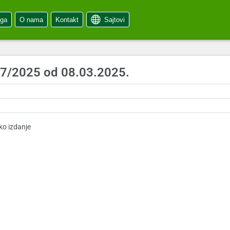
oga
O nama
Kontakt
Sajtovi
j 7/2025 od 08.03.2025.
.
ko izdanje