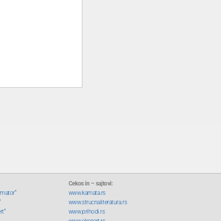
Cekos in – sajtovi:
rmator“
www.kamata.rs
“
www.strucnaliteratura.rs
rt“
www.prihodi.rs
www.ekspert.rs