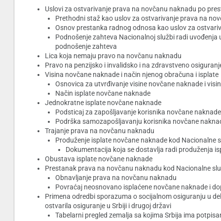
Uslovi za ostvarivanje prava na novčanu naknadu po pr
Prethodni staž kao uslov za ostvarivanje prava na n
Osnov prestanka radnog odnosa kao uslov za ostvari
Podnošenje zahteva Nacionalnoj službi radi uvođenja u
podnošenje zahteva
Lica koja nemaju pravo na novčanu naknadu
Pravo na penzijsko i invalidsko i na zdravstveno osiguranj
Visina novčane naknade i način njenog obračuna i isplate
Osnovica za utvrđivanje visine novčane naknade i vis
Način isplate novčane naknade
Jednokratne isplate novčane naknade
Podsticaj za zapošljavanje korisnika novčane naknade
Podrška samozapošljavanju korisnika novčane nakna
Trajanje prava na novčanu naknadu
Produženje isplate novčane naknade kod Nacionalne 
Dokumentacija koja se dostavlja radi produženja i
Obustava isplate novčane naknade
Prestanak prava na novčanu naknadu kod Nacionalne sl
Obnavljanje prava na novčanu naknadu
Povraćaj neosnovano isplaćene novčane naknade i dop
Primena odredbi sporazuma o socijalnom osiguranju u delu
ostvarila osiguranje u Srbiji i drugoj državi
Tabelarni pregled zemalja sa kojima Srbija ima potpis