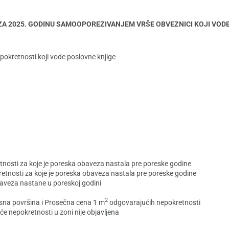
ZA 2025. GODINU SAMOOPOREZIVANJEM VRŠE OBVEZNICI KOJI VOD
pokretnosti koji vode poslovne knjige
tnosti za koje je poreska obaveza nastala pre poreske godine
etnosti za koje je poreska obaveza nastala pre poreske godine
aveza nastane u poreskoj godini
2
sna površina i Prosečna cena 1 m
odgovarajućih nepokretnosti
e nepokretnosti u zoni nije objavljena