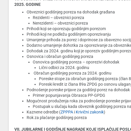
2025. GODINE
Obveznici godišnjeg poreza na dohodak građana
Rezidenti – obveznici poreza
Nerezidenti – obveznici poreza
Prihodi koji se oporezuju godišnjim porezom
Prihodi koji ne podležu godišnjem oporezivanju
Umanjenje prihoda za porez i doprinose za obavezno socij
Dodatno umanjenje dohotka za oporezivanje za obveznike 
Dohodak za 2024. godinu koji je oporeziv godišnjim pore
Osnovica i obračun godišnjeg poreza
Osnovica godišnjeg poreza – oporezivi dohodak
Lični odbici za 2024. godinu
Obračun godišnjeg poreza za 2024. godinu
Poreske stope za obračun godišnjeg poreza (član 
Poreski kredit iz člana 89a ZPDG po osnovu ulaganja
Podnošenje poreske prijave za godišnji porez na dohodak
Primer popunjavanja Obrasca PP-GPDG
Mogućnost produženja roka za podnošenje poreske prija
Postupak u slučaju kada obveznik godišnjeg poreza 
Kaznene odredbe (
ZPPPA
i
Krivični zakonik
)
Rok za plaćanje godišnjeg poreza
VII. JUBILARNE I GODIŠNJE NAGRADE KOJE ISPLAĆUJE POSLODAV