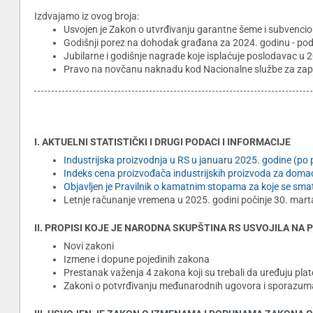
Izdvajamo iz ovog broja:
Usvojen je Zakon o utvrđivanju garantne šeme i subvenci
Godišnji porez na dohodak građana za 2024. godinu - po
Jubilarne i godišnje nagrade koje isplaćuje poslodavac u 
Pravo na novčanu naknadu kod Nacionalne službe za zap
I. AKTUELNI STATISTIČKI I DRUGI PODACI I INFORMACIJE
Industrijska proizvodnja u RS u januaru 2025. godine (po
Indeks cena proizvođača industrijskih proizvoda za domać
Objavljen je Pravilnik o kamatnim stopama za koje se sma
Letnje računanje vremena u 2025. godini počinje 30. mart
II. PROPISI KOJE JE NARODNA SKUPŠTINA RS USVOJILA NA
Novi zakoni
Izmene i dopune pojedinih zakona
Prestanak važenja 4 zakona koji su trebali da uređuju pla
Zakoni o potvrđivanju međunarodnih ugovora i sporazum