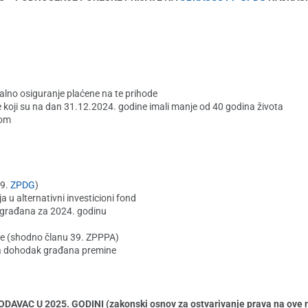
alno osiguranje plaćene na te prihode
koji su na dan 31.12.2024. godine imali manje od 40 godina života
zom
89.
ZPDG
)
 u alternativni investicioni fond
 građana za 2024. godinu
ve (shodno članu 39. ZPPPA)
na dohodak građana premine
AC U 2025. GODINI (zakonski osnov za ostvarivanje prava na ove na