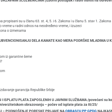
ŽAVNIM SLUŽBENICIMA (izborni postupak i radni odnos na određeno
a propisani su u članu 63. st. 4, 5. i 6. Zakona i u članu 5. stav 1. Zako
vreme u radni odnos na neodređeno vreme, i izuzeci
kona o izmenama
 SUBVENCIONISANJU DELA KAMATE KAO MERA PODRŠKE MLADIMA U K
ijom iz garantne šeme
i?
emom
izdavanje garancija Republike Srbije
 ISPLATU PLATA ZAPOSLENIH U JAVNIM SLUŽBAMA /povećani su koefi
iverzitetskom obrazovanju – počev od isplate plata za III/25/
NU – PODNOŠENJE PORESKE PRIJAVE NA
OBRASCU PP GPDG
NAJKASN