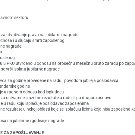
u
 javnom sektoru
za utvrđivanje prava na jubilarnu nagradu
odnosa i u slučaju smrti zaposlenog
arne nagrade
na
poslenog
du u PKU utvrđeno u odnosu na prosečnu mesečnu bruto zaradu po zaposl
se vrši isplata jubilarne nagrade
avca za godine provedene na radu i povodom jubileja poslodavca
lendarske godine
nije u radnom odnosu kod isplatioca
 za ostvarene izuzetne rezultate u radu ili po drugom osnovu
te u radu koju isplaćuje poslodavac zaposlenima
 rezultate u nekoj oblasti koje se isplaćuju licima koja nisu zaposlena k
osa na jubilarne i godišnje nagrade
BE ZA ZAPOŠLJAVANJE