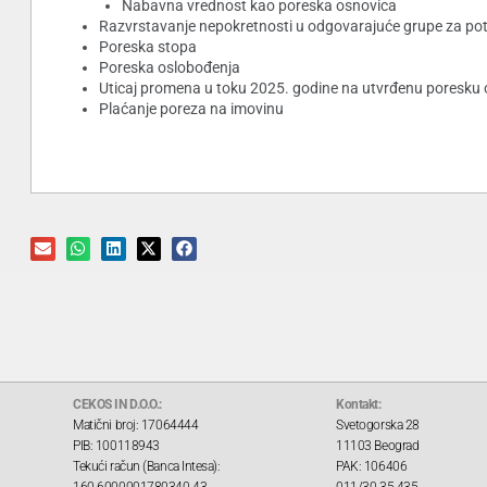
Nabavna vrednost kao poreska osnovica
Razvrstavanje nepokretnosti u odgovarajuće grupe za pot
Poreska stopa
Poreska oslobođenja
Uticaj promena u toku 2025. godine na utvrđenu poresku
Plaćanje poreza na imovinu
CEKOS IN D.O.O.:
Kontakt:
Matični broj: 17064444
Svetogorska 28
PIB: 100118943
11103 Beograd
Tekući račun (Banca Intesa):
PAK: 106406
160-6000001780340-43
011/30 35 435