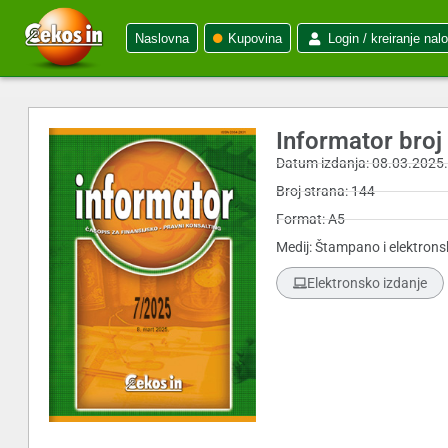
Naslovna
Kupovina
Login / kreiranje nal
Informator bro
Datum izdanja: 08.03.2025
Broj strana: 144
Format: A5
Medij: Štampano i elektrons
Elektronsko izdanje