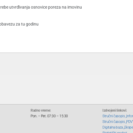
rebe utvrđivanja osnovice poreza na imovinu
 obavezu za tu godinu
Radno vreme:
Izdvojeni linkovi:
Pon. – Pet. 07:30 – 15:30
Stručni časopis „Info
Stručni časopis „PDV
Digitalna baza „Ekspe
Statistički podaci