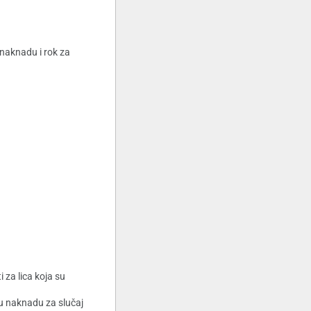
 naknadu i rok za
za lica koja su
u naknadu za slučaj