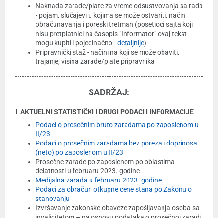
Naknada zarade/plate za vreme odsustvovanja sa rada
- pojam, slučajevi u kojima se može ostvariti, način
obračunavanja i poreski tretman (posetioci sajta koji
nisu pretplatnici na časopis "Informator" ovaj tekst
mogu kupiti i pojedinačno -
detaljnije
)
Pripravnički staž - načini na koji se može obaviti,
trajanje, visina zarade/plate pripravnika
SADRŽAJ:
I. AKTUELNI STATISTIČKI I DRUGI PODACI I INFORMACIJE
Podaci o prosečnim bruto zaradama po zaposlenom u
II/23
Podaci o prosečnim zaradama bez poreza i doprinosa
(neto) po zaposlenom u II/23
Prosečne zarade po zaposlenom po oblastima
delatnosti u februaru 2023. godine
Medijalna zarada u februaru 2023. godine
Podaci za obračun otkupne cene stana po Zakonu o
stanovanju
Izvršavanje zakonske obaveze zapošljavanja osoba sa
invaliditetom – na osnovu podataka o prosečnoj zaradi