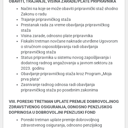
OBAVITI, TRAJANJE, VISINA ZARADE/PLATE PRIPRAVNIKA
Načini na koje se može obaviti pripravnički staž shodno
Zakonu o radu
Trajanje pripravničkog staža
Prestanak rada za vreme obavljanja pripravničkog
staža
Visina zarade, odnosno plate pripravnika
Fiskalni tretman novčane naknade utvrđene Ugovorom
o stručnom osposobljavanju radi obavljanja
pripravničkog staža
Status pripravnika u sistemu novog zapošljavanja i
dodatnog radnog angažovanja u javnom sektoru za
2023. godinu
Obavljanje pripravničkog staža kroz Program „Moja
prva plata“
Zasnivanje radnog odnosa radi obavljanja
pripravničkog staža po posebnim zakonima
VIII. PORESKI TRETMAN UPLATE PREMIJE DOBROVOLJNOG
ZDRAVSTVENOG OSIGURANJA, ODNOSNO PENZIJSKOG
DOPRINOSA U DOBROVOLJNI PENZIJSKI FOND
Poreski tretman uplate premije dobrovoljnog
zdravstvenog osiguranja, odnosno penzijskog