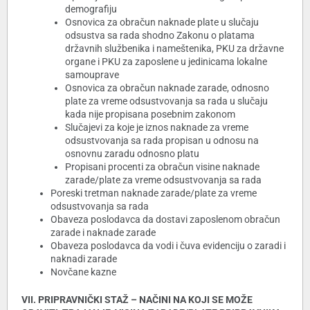
demografiju
Osnovica za obračun naknade plate u slučaju
odsustva sa rada shodno Zakonu o platama
državnih službenika i nameštenika, PKU za državne
organe i PKU za zaposlene u jedinicama lokalne
samouprave
Osnovica za obračun naknade zarade, odnosno
plate za vreme odsustvovanja sa rada u slučaju
kada nije propisana posebnim zakonom
Slučajevi za koje je iznos naknade za vreme
odsustvovanja sa rada propisan u odnosu na
osnovnu zaradu odnosno platu
Propisani procenti za obračun visine naknade
zarade/plate za vreme odsustvovanja sa rada
Poreski tretman naknade zarade/plate za vreme
odsustvovanja sa rada
Obaveza poslodavca da dostavi zaposlenom obračun
zarade i naknade zarade
Obaveza poslodavca da vodi i čuva evidenciju o zaradi i
naknadi zarade
Novčane kazne
VII. PRIPRAVNIČKI STAŽ – NAČINI NA KOJI SE MOŽE