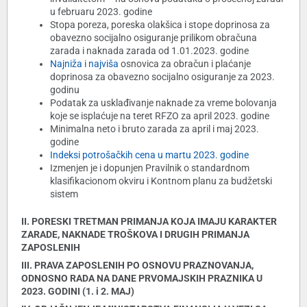
u februaru 2023. godine
Stopa poreza, poreska olakšica i stope doprinosa za
obavezno socijalno osiguranje prilikom obračuna
zarada i naknada zarada od 1.01.2023. godine
Najniža
i
najviša
osnovica za obračun i plaćanje
doprinosa za obavezno socijalno osiguranje za 2023.
godinu
Podatak za usklađivanje naknade za vreme bolovanja
koje se isplaćuje na teret RFZO za april 2023. godine
Minimalna neto i bruto zarada za april i maj 2023.
godine
Indeksi potrošačkih cena u martu 2023. godine
Izmenjen je i dopunjen Pravilnik o standardnom
klasifikacionom okviru i Kontnom planu za budžetski
sistem
II. PORESKI TRETMAN PRIMANJA KOJA IMAJU KARAKTER
ZARADE, NAKNADE TROŠKOVA I DRUGIH PRIMANJA
ZAPOSLENIH
III. PRAVA ZAPOSLENIH PO OSNOVU PRAZNOVANJA,
ODNOSNO RADA NA DANE PRVOMAJSKIH PRAZNIKA U
2023. GODINI (1. i 2. MAJ)