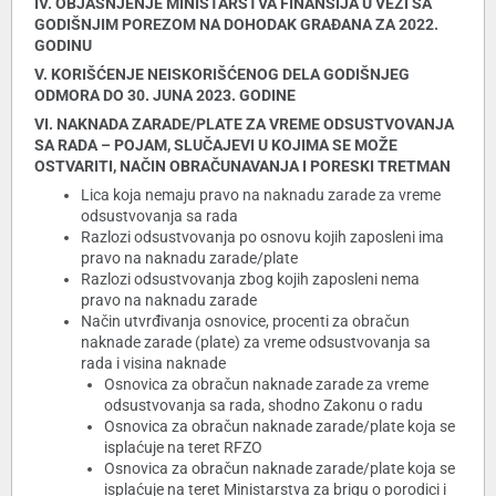
IV. OBJAŠNJENJE MINISTARSTVA FINANSIJA U VEZI SA
GODIŠNJIM POREZOM NA DOHODAK GRAĐANA ZA 2022.
GODINU
V. KORIŠĆENJE NEISKORIŠĆENOG DELA GODIŠNJEG
ODMORA DO 30. JUNA 2023. GODINE
VI. NAKNADA ZARADE/PLATE ZA VREME ODSUSTVOVANJA
SA RADA – POJAM, SLUČAJEVI U KOJIMA SE MOŽE
OSTVARITI, NAČIN OBRAČUNAVANJA I PORESKI TRETMAN
Lica koja nemaju pravo na naknadu zarade za vreme
odsustvovanja sa rada
Razlozi odsustvovanja po osnovu kojih zaposleni ima
pravo na naknadu zarade/plate
Razlozi odsustvovanja zbog kojih zaposleni nema
pravo na naknadu zarade
Način utvrđivanja osnovice, procenti za obračun
naknade zarade (plate) za vreme odsustvovanja sa
rada i visina naknade
Osnovica za obračun naknade zarade za vreme
odsustvovanja sa rada, shodno Zakonu o radu
Osnovica za obračun naknade zarade/plate koja se
isplaćuje na teret RFZO
Osnovica za obračun naknade zarade/plate koja se
isplaćuje na teret Ministarstva za brigu o porodici i