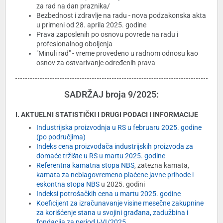
za rad na dan praznika/
Bezbednost i zdravlje na radu - nova podzakonska akta
u primeni od 28. aprila 2025. godine
Prava zaposlenih po osnovu povrede na radu i
profesionalnog oboljenja
"Minuli rad" - vreme provedeno u radnom odnosu kao
osnov za ostvarivanje određenih prava
SADRŽAJ broja 9/2025:
I. AKTUELNI STATISTIČKI I DRUGI PODACI I INFORMACIJE
Industrijska proizvodnja u RS u februaru 2025. godine
(po područjima)
Indeks cena proizvođača industrijskih proizvoda za
domaće tržište u RS u martu 2025. godine
Referentna kamatna stopa NBS
, zatezna kamata,
kamata za neblagovremeno plaćene javne prihode i
eskontna stopa NBS
u 2025. godini
Indeksi potrošačkih cena u martu 2025. godine
Koeficijent za izračunavanje visine mesečne zakupnine
za korišćenje stana u svojini građana, zadužbina i
fondacija za period I-VI/2025