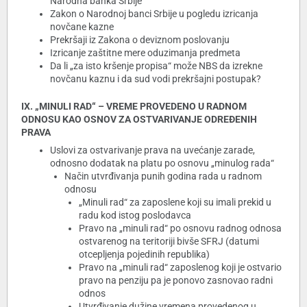
Narodna banka Srbije
Zakon o Narodnoj banci Srbije u pogledu izricanja
novčane kazne
Prekršaji iz Zakona o deviznom poslovanju
Izricanje zaštitne mere oduzimanja predmeta
Da li „za isto kršenje propisa“ može NBS da izrekne
novčanu kaznu i da sud vodi prekršajni postupak?
IX. „MINULI RAD“ – VREME PROVEDENO U RADNOM
ODNOSU KAO OSNOV ZA OSTVARIVANJE ODREĐENIH
PRAVA
Uslovi za ostvarivanje prava na uvećanje zarade,
odnosno dodatak na platu po osnovu „minulog rada“
Način utvrđivanja punih godina rada u radnom
odnosu
„Minuli rad“ za zaposlene koji su imali prekid u
radu kod istog poslodavca
Pravo na „minuli rad“ po osnovu radnog odnosa
ostvarenog na teritoriji bivše SFRJ (datumi
otcepljenja pojedinih republika)
Pravo na „minuli rad“ zaposlenog koji je ostvario
pravo na penziju pa je ponovo zasnovao radni
odnos
Utvrđivanje dužine vremena provedenog u