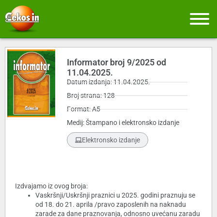
Informator broj 9/2025 od
11.04.2025.
Datum izdanja: 11.04.2025.
Broj strana: 128
Format: A5
Medij: Štampano i elektronsko izdanje
Elektronsko izdanje
Izdvajamo iz ovog broja:
Vaskršnji/Uskršnji praznici u 2025. godini praznuju se
od 18. do 21. aprila /pravo zaposlenih na naknadu
zarade za dane praznovanja, odnosno uvećanu zaradu