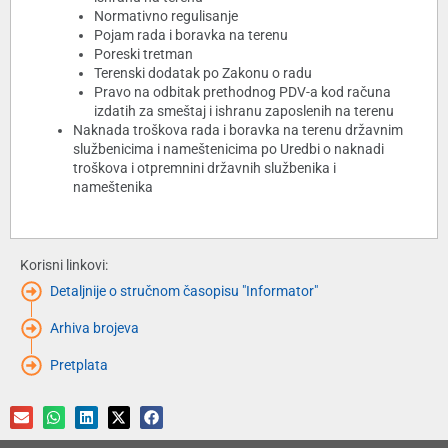
Normativno regulisanje
Pojam rada i boravka na terenu
Poreski tretman
Terenski dodatak po Zakonu o radu
Pravo na odbitak prethodnog PDV-a kod računa
izdatih za smeštaj i ishranu zaposlenih na terenu
Naknada troškova rada i boravka na terenu državnim
službenicima i nameštenicima po Uredbi o naknadi
troškova i otpremnini državnih službenika i
nameštenika
Korisni linkovi:
Detaljnije o stručnom časopisu "Informator"
Arhiva brojeva
Pretplata