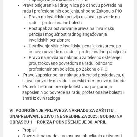
Prava osiguranika i drugih lica po osnovu povreda na
radu i profesionalnih oboljenja, shodno Zakonu o PIO
Pravo na invalidsku penziju u slučaju povrede na
radu ili profesionalne bolesti
Postupak za ostvarivanje prava na invalidsku
penziju i mogućnost radnog angažovanja
invalidskih penzionera
Utvrđivanje visine invalidske penzije ostvarene po
osnovu povrede na radu ili profesionalnog oboljenja
Pravo na novčanu naknadu za telesno oštećenje
prouzrokovano povredom na radu, odnosno
profesionalnom bolešću, po Zakonu o PIO
Pravo zaposlenog na naknadu štete od poslodavca, u
slučaju povrede na radu i poreski tretman ove naknade
Poreski tretman premije kolektivnog osiguranja
zaposlenih od povrede na radu, profesionalne bolesti i
smrti iz ovih razloga
VI. PODNOŠENJE PRIJAVE ZA NAKNADU ZA ZAŠTITU I
UNAPREĐIVANJE ŽIVOTNE SREDINE ZA 2025. GODINU NA
OBRASCU 1 – ROK ZA PODNOŠENJE JE 30. APRIL
Propisi
Obveznik naknade – po osnovu obavljanja aktivnosti