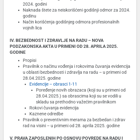
2024. godini
Naknada štete za neiskorišćeni godišnji odmor za 2024.
godinu
Način korišćenja godišnjeg odmora profesionalnih
vojnih lica
IV. BEZBEDNOST I ZDRAVLJE NA RADU – NOVA
PODZAKONSKA AKTA U PRIMENI OD 28. APRILA 2025.
GODINE
Propisi
Pravilnik o načinu vođenja i rokovima čuvanja evidencija
u oblasti bezbednosti i zdravlja na radu – u primeni od
28.04.2025. godine
Evidencije – obrasci 1-11
Poređenje novih obrazaca (koji su u primeni od
28.04.2025.) sa obrascima koji su se vodili u
skladu sa prethodno važećim pravilnikom
Rokovi čuvanja evidencija
Kaznene odredbe
Pravilnik o preventivnim merama za bezbedan i zdrav
rad na visini – u primeni od 28. aprila 2025. godine
V. PRAVA ZAPOSLENIH PO OSNOVU POVREDE NA RADU I