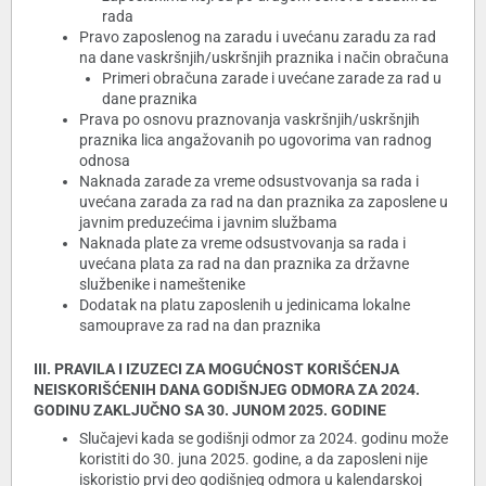
rada
Pravo zaposlenog na zaradu i uvećanu zaradu za rad
na dane vaskršnjih/uskršnjih praznika i način obračuna
Primeri obračuna zarade i uvećane zarade za rad u
dane praznika
Prava po osnovu praznovanja vaskršnjih/uskršnjih
praznika lica angažovanih po ugovorima van radnog
odnosa
Naknada zarade za vreme odsustvovanja sa rada i
uvećana zarada za rad na dan praznika za zaposlene u
javnim preduzećima i javnim službama
Naknada plate za vreme odsustvovanja sa rada i
uvećana plata za rad na dan praznika za državne
službenike i nameštenike
Dodatak na platu zaposlenih u jedinicama lokalne
samouprave za rad na dan praznika
III. PRAVILA I IZUZECI ZA MOGUĆNOST KORIŠĆENJA
NEISKORIŠĆENIH DANA GODIŠNJEG ODMORA ZA 2024.
GODINU ZAKLJUČNO SA 30. JUNOM 2025. GODINE
Slučajevi kada se godišnji odmor za 2024. godinu može
koristiti do 30. juna 2025. godine, a da zaposleni nije
iskoristio prvi deo godišnjeg odmora u kalendarskoj