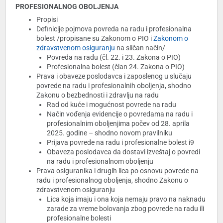
PROFESIONALNOG OBOLJENJA
Propisi
Definicije pojmova povreda na radu i profesionalna
bolest /propisane su Zakonom o PIO i
Zakonom o
zdravstvenom osiguranju
na sličan način/
Povreda na radu (čl. 22. i 23. Zakona o PIO)
Profesionalna bolest (član 24. Zakona o PIO)
Prava i obaveze poslodavca i zaposlenog u slučaju
povrede na radu i profesionalnih oboljenja, shodno
Zakonu o bezbednosti i zdravlju na radu
Rad od kuće i mogućnost povrede na radu
Način vođenja evidencije o povredama na radu i
profesionalnim oboljenjima počev od 28. aprila
2025. godine – shodno novom pravilniku
Prijava povrede na radu i profesionalne bolest i9
Obaveza poslodavca da dostavi izveštaj o povredi
na radu i profesionalnom oboljenju
Prava osiguranika i drugih lica po osnovu povrede na
radu i profesionalnog oboljenja, shodno Zakonu o
zdravstvenom osiguranju
Lica koja imaju i ona koja nemaju pravo na naknadu
zarade za vreme bolovanja zbog povrede na radu ili
profesionalne bolesti