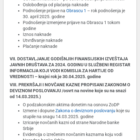
Oslobođenja od plaćanja naknade
Podnošenje prijave na
Obrascu 1
– rok podnošenja je
30. april 2025. godine
Podnošenje izmenjene prijave na Obrascu 1 tokom
godine
Iznos naknade
Utvrđivanje naknade
Plaćanje naknade
VII. DOSTAVLJANJE GODIŠNJIH FINANSIJSKIH IZVEŠTAJA
JAVNIH DRUŠTAVA ZA 2024. GODINU U SLUŽBENI REGISTAR
INFORMACIJA KOJI VODI KOMISIJA ZA HARTIJE OD
VREDNOSTI – krajni rok je 30.04.2025. godine
VIII. PREKRŠAJI I NOVČANE KAZNE PROPISANI ZAKONOM O
DEVIZNOM POSLOVANJU /osvrt na novine koje su na snazi
od 14.03.2025.)
O podzakonskim aktima donetim na osnovu ZoDP
Izmene i dopune
Zakona o deviznom poslovanju
koje su
stupile na snagu 14.03.2025. godine
Izricanje novčanih kazni od strane Narodne banke
Srbije
Evidencija o izrečenim novčanim kaznama koju vodi