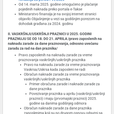
Od 14. marta 2025. godine omogućeno je plaćanje
pojedinih naknada preko portala e-Takse
Ministarstvo finansija je na svojoj internet stranici
objavilo Objašnjenje u vezi sa godišnjim porezom na
dohodak građana za 2024. godinu
II. VASKRŠNJI/USKRŠNJI PRAZNICI U 2025. GODINI
PRAZNUJU SE OD 18. DO 21. APRILA /pravo zaposlenih na
naknadu zarade za dane praznovanja, odnosno uvećanu
zaradu za rad na dan praznika/
Pravo zaposlenih na naknadu zarade za vreme
praznovanja vaskršnjih/uskršnjih praznika
Pravo na naknadu zarade za vreme praznovanja
Vaskrsa/Uskrsa kada zaposleni ne radi
Obračun naknade zarade za vreme praznovanja
vaskršnjih/uskršnjih praznika
Primer obračuna zarade i naknade zarade za
dane praznika
Povezivanje praznika u aprilu (vaskršnji/uskršnji
praznici) i maju (prvomajski praznici) 2025.
godine sa danima godišnjeg odmora
Obračun naknade zarade za dane praznika
zaposlenima koji su po drugom osnovu odsutni sa