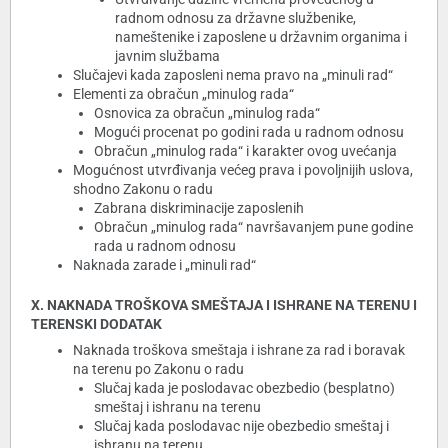
radnom odnosu za državne službenike,
nameštenike i zaposlene u državnim organima i
javnim službama
Slučajevi kada zaposleni nema pravo na „minuli rad“
Elementi za obračun „minulog rada“
Osnovica za obračun „minulog rada“
Mogući procenat po godini rada u radnom odnosu
Obračun „minulog rada“ i karakter ovog uvećanja
Mogućnost utvrđivanja većeg prava i povoljnijih uslova,
shodno Zakonu o radu
Zabrana diskriminacije zaposlenih
Obračun „minulog rada“ navršavanjem pune godine
rada u radnom odnosu
Naknada zarade i „minuli rad“
X. NAKNADA TROŠKOVA SMEŠTAJA I ISHRANE NA TERENU I
TERENSKI DODATAK
Naknada troškova smeštaja i ishrane za rad i boravak
na terenu po Zakonu o radu
Slučaj kada je poslodavac obezbedio (besplatno)
smeštaj i ishranu na terenu
Slučaj kada poslodavac nije obezbedio smeštaj i
ishranu na terenu