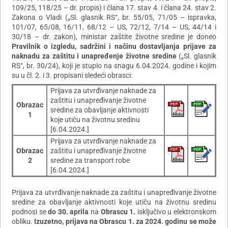
109/25, 118/25 – dr. propis) i člana 17. stav 4. i člana 24. stav 2.
Zakona o Vladi („Sl. glasnik RS“, br. 55/05, 71/05 – ispravka,
101/07, 65/08, 16/11, 68/12 – US, 72/12, 7/14 – US, 44/14 i
30/18 – dr. zakon), ministar zaštite životne sredine je doneo
Pravilnik o izgledu, sadržini i načinu dostavljanja prijave za
naknadu za zaštitu i unapređenje životne sredine
(„Sl. glasnik
RS“, br. 30/24), koji je stupio na snagu 6.04.2024. godine i kojim
su u čl. 2. i 3. propisani sledeći obrasci:
Prijava za utvrđivanje naknade za
zaštitu i unapređivanje životne
Obrazac
sredine za obavljanje aktivnosti
1
koje utiču na životnu sredinu
[6.04.2024.]
Prijava za utvrđivanje naknade za
Obrazac
zaštitu i unapređivanje životne
2
sredine za transport robe
[6.04.2024.]
Prijava za utvrđivanje naknade za zaštitu i unapređivanje životne
sredine za obavljanje aktivnosti koje utiču na životnu sredinu
podnosi se
do 30. aprila
na
Obrascu 1.
isključivo u elektronskom
obliku.
Izuzetno, prijava na Obrascu 1. za 2024. godinu se može