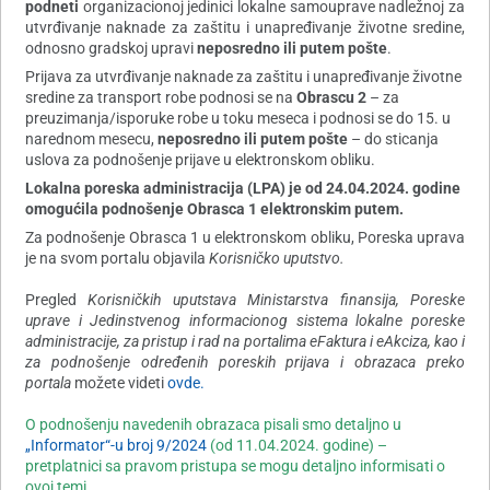
podneti
organizacionoj jedinici lokalne samouprave nadležnoj za
utvrđivanje naknade za zaštitu i unapređivanje životne sredine,
odnosno gradskoj upravi
neposredno ili putem pošte
.
Prijava za utvrđivanje naknade za zaštitu i unapređivanje životne
sredine za transport robe podnosi se na
Obrascu 2
– za
preuzimanja/isporuke robe u toku meseca i podnosi se do 15. u
narednom mesecu,
neposredno ili putem pošte
– do sticanja
uslova za podnošenje prijave u elektronskom obliku.
Lokalna poreska administracija (LPA) je od 24.04.2024. godine
omogućila podnošenje Obrasca 1 elektronskim putem.
Za podnošenje Obrasca 1 u elektronskom obliku, Poreska uprava
je na svom portalu objavila
Korisničko uputstvo.
Pregled
Korisničkih uputstava Ministarstva finansija, Poreske
uprave i Jedinstvenog informacionog sistema lokalne poreske
administracije, za pristup i rad na portalima eFaktura i eAkciza, kao i
za podnošenje određenih poreskih prijava i obrazaca preko
portala
možete videti
ovde.
O podnošenju navedenih obrazaca pisali smo detaljno u
„Informator“-u broj 9/2024
(od 11.04.2024. godine) –
pretplatnici sa pravom pristupa se mogu detaljno informisati o
ovoj temi.