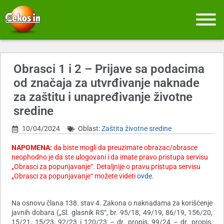
Obrasci 1 i 2 – Prijave sa podacima
od značaja za utvrđivanje naknade
za zaštitu i unapređivanje životne
sredine
10/04/2024
Oblast:
Zaštita životne sredine
NAPOMENA:
d
a biste mogli da preuzimate obrazac/obrasce
neophodno je da ste ulogovani i da imate pravo pristupa servisu
„Obrasci za popunjavanje“
. Detaljnije o pravu pristupa servisu
„Obrasci za popunjavanje“ možete videti
ovde
.
Na osnovu člana 138. stav 4. Zakona o naknadama za korišćenje
javnih dobara („Sl. glasnik RS“, br. 95/18, 49/19, 86/19, 156/20,
15/21, 15/23, 92/23 i 120/23 – dr. propis, 99/24 – dr. propis,