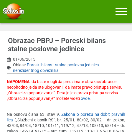
Obrazac PBPJ – Poreski bilans
stalne poslovne jedinice
01/06/2015
Oblast:
Poreski bilans - stalna poslovna jedinica
nerezidentnog obveznika
NAPOMENA:
d
a biste mogli da preuzimate obrazac/obrasce
neophodno je da ste ulogovani i da imate pravo pristupa servisu
„Obrasci za popunjavanje“
. Detaljnije o pravu pristupa servisu
„Obrasci za popunjavanje“ možete videti
ovde
.
Na osnovu člana 63. stav 9
. Zakona o porezu na dobit pravnih
lica
(„Službeni glasnik RS“, br. 25/01, 80/02, 80/02 – dr. zakon,
43/03, 84/04, 18/10, 101/11, 119/12, 47/13, 108/13, 68/14 – dr.
zakon, 142/14, 91/15 – aut. tum., 112/15, 113/17, 95/18, 86/19,