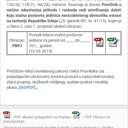
153/20, 118/21, 94/24), ministar finansija je doneo
Pravilnik o
načinu iskazivanja prihoda i rashoda radi utvrđivanja dobiti
koju stalna poslovna jedinica nerezidentnog obveznika ostvari
na teritoriji Republike Srbije
(„Sl. glasnik RS“, br. 41/15), kojim je
u članu 2. stav 1. propisan sledeći obrazac:
Poreski bilans stalne poslovne
Obrazac:
jedinice za period od _____ do _____
PBPJ
201_. godine
[16.05.2015]
Prečišćen tekst navedenog zakona i tekst Pravilnika (sa
pripadajućim obrascem) možete pronaći u našoj elektronskoj
zbirci propisa, službenih mišljenja, sudske prakse i modela
akata „
EKSPERT
„.
– PDF obrasci prilagođeni za štampu
– PDF Obrasci za
popunjavanje
Obrasce za popunjavanje možete koristiti u većini browser-a. Ukoliko