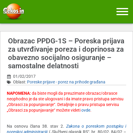
Obrazac PPDG-1S – Poreska prijava
za utvrđivanje poreza i doprinosa za
obavezno socijalno osiguranje –
samostalne delatnosti
01/02/2017
Oblast:
Poreske prijave - porez na prihode građana
NAPOMENA:
d
a biste mogli da preuzimate obrazac/obrasce
neophodno je da ste ulogovani i da imate pravo pristupa servisu
„Obrasci za popunjavanje“
. Detaljnije o pravu pristupa servisu
„Obrasci za popunjavanje“ možete videti
ovde
.
Na osnovu člana 38. stav 2.
Zakona o poreskom postupku i
poreskoj administraciji
(„Službeni glasnik RS“, br. 80/02, 84/02 –