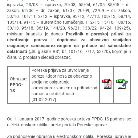
ispravka, 23/03 – ispravka, 70/03, 55/04, 61/05, 85/05 – dr.
zakon, 62/06 – dr. zakon, 61/07, 20/09, 72/09 – dr. zakon,
53/10, 101/11, 2/12 – ispravka, 93/12, 47/13, 108/13, 68/14,
105/14, 91/15 – autentično tumačenje, 112/15, 15/16, 108/16,
30/18, 95/18, 86/19, 144/20, 96/21, 138/22, 94/24, 109/25
)
,
ministar finansija je doneo
Pravilnik o poreskoj prijavi za
utvrđivanje poreza i doprinosa za obavezno socijalno
osiguranje samooporezivanjem na prihode od samostalne
delatnosti
(„Sl. glasnik RS“, br. 101/16, 7/17, 53/20), kojim je u
članu 2. propisan sledeći obrazac:
Poreska prijava za utvrđivanje
poreza i doprinosa za obavezno
Obrazac:
socijalno osiguranje
PPDG-
samooporezivanjem na prihode od
1S
samostalne delatnosti
[01.02.2017]
Od 1. januara 2017. godine poreska prijava PPDG-1S podnosi se
u elektronskom obliku, preko portala Poreske uprave.
Za podnošenje obrasca u elektronskom obliku, Poreska uprava je