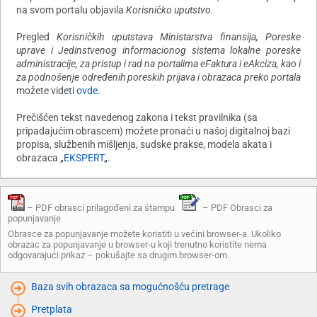
na svom portalu objavila
Korisničko uputstvo.
Pregled
Korisničkih uputstava Ministarstva finansija, Poreske
uprave i Jedinstvenog informacionog sistema lokalne poreske
administracije, za pristup i rad na portalima eFaktura i eAkciza, kao i
za podnošenje određenih poreskih prijava i obrazaca preko portala
možete videti
ovde.
Prečišćen tekst navedenog zakona i tekst pravilnika (sa
pripadajućim obrascem) možete pronaći u našoj digitalnoj bazi
propisa, službenih mišljenja, sudske prakse, modela akata i
obrazaca „
EKSPERT
„.
– PDF obrasci prilagođeni za štampu
– PDF Obrasci za
popunjavanje
Obrasce za popunjavanje možete koristiti u većini browser-a. Ukoliko
obrazac za popunjavanje u browser-u koji trenutno koristite nema
odgovarajući prikaz – pokušajte sa drugim browser-om.
Baza svih obrazaca sa mogućnošću pretrage
Pretplata