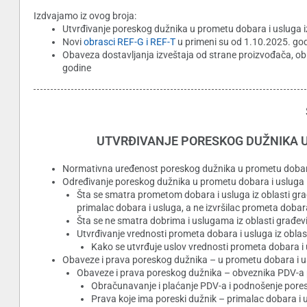
Izdvajamo iz ovog broja:
Utvrđivanje poreskog dužnika u prometu dobara i usluga i
Novi
obrasci REF-G i REF-T
u primeni su od 1.10.2025. go
Obaveza dostavljanja izveštaja od strane proizvođača, obr
godine
UTVRĐIVANJE PORESKOG DUŽNIKA U
Normativna uređenost poreskog dužnika u prometu dobara 
Određivanje poreskog dužnika u prometu dobara i usluga i
Šta se smatra prometom dobara i usluga iz oblasti gra
primalac dobara i usluga, a ne izvršilac prometa dobar
Šta se ne smatra dobrima i uslugama iz oblasti građev
Utvrđivanje vrednosti prometa dobara i usluga iz oblas
Kako se utvrđuje uslov vrednosti prometa dobara i 
Obaveze i prava poreskog dužnika – u prometu dobara i us
Obaveze i prava poreskog dužnika – obveznika PDV-a p
Obračunavanje i plaćanje PDV-a i podnošenje pores
Prava koje ima poreski dužnik – primalac dobara i 