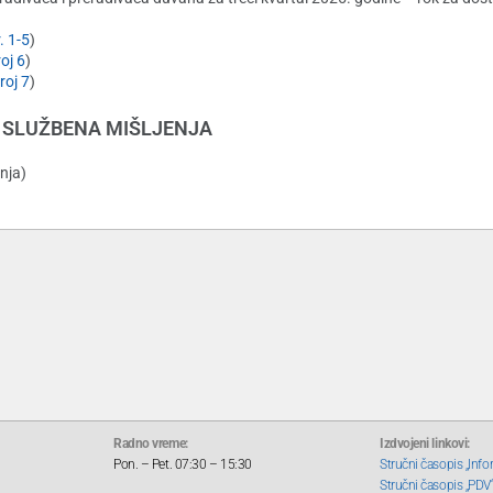
. 1-5
)
oj 6
)
roj 7
)
SLUŽBENA MIŠLJENJA
nja)
Radno vreme:
Izdvojeni linkovi:
Pon. – Pet. 07:30 – 15:30
Stručni časopis „Info
Stručni časopis „PDV