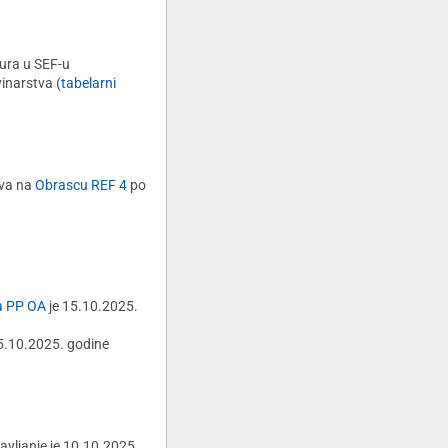
tura u SEF-u
inarstva (
tabelarni
eva na
Obrascu REF 4
po
a PP OA
je 15.10.2025.
15.10.2025. godine
avljanje je 10.10.2025.