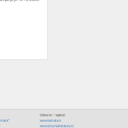
Cekos in – sajtovi:
rmator“
www.kamata.rs
“
www.strucnaliteratura.rs