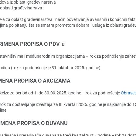
dova iz oblasti građevinarstva
oblasti građevinarstva
V-a za oblast građevinarstva i način povezivanja avansnih i konačnih fak
njima po pitanju šta se smatra prometom dobara i usluga iz oblasti građev
RIMENA PROPISA O PDV-u
dstavništvima i međunarodnim organizacijama – rok za podnošenje zaht
dinu (rok za podnošenje je 31. oktobar 2025. godine)
MENA PROPISA O AKCIZAMA
kcize za period od 1. do 30.09.2025. godine – rok za podnošenje
Obrasc
k za dostavljanje izveštaja za III kvartal 2025. godine je najkasnije do 
dine
IMENA PROPISA O DUVANU
ađivača i prerađivača duvana za treći kvartal 2025. godine – rok za dost