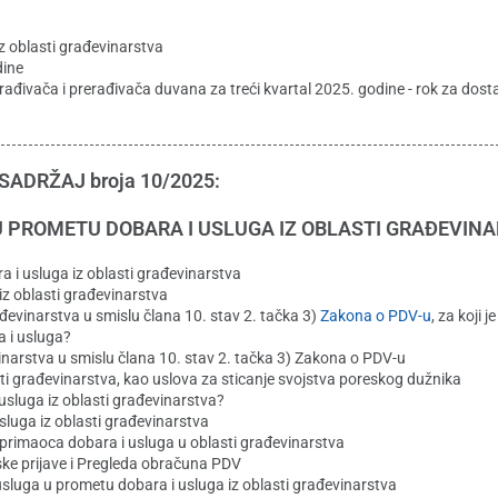
z oblasti građevinarstva
dine
ađivača i prerađivača duvana za treći kvartal 2025. godine - rok za dosta
SADRŽAJ broja 10/2025:
 PROMETU DOBARA I USLUGA IZ OBLASTI GRAĐEVIN
i usluga iz oblasti građevinarstva
z oblasti građevinarstva
đevinarstva u smislu člana 10. stav 2. tačka 3)
Zakona o PDV-u
, za koji 
a i usluga?
inarstva u smislu člana 10. stav 2. tačka 3) Zakona o PDV-u
ti građevinarstva, kao uslova za sticanje svojstva poreskog dužnika
usluga iz oblasti građevinarstva?
luga iz oblasti građevinarstva
rimaoca dobara i usluga u oblasti građevinarstva
ke prijave i Pregleda obračuna PDV
usluga u prometu dobara i usluga iz oblasti građevinarstva