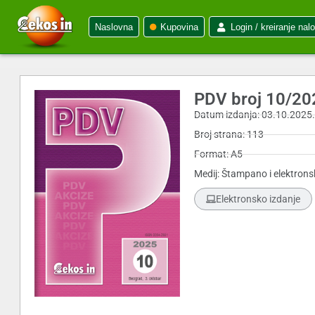
Naslovna
Kupovina
Login / kreiranje nal
PDV broj 10/20
Datum izdanja: 03.10.2025
Broj strana: 113
Format: A5
Medij: Štampano i elektrons
Elektronsko izdanje