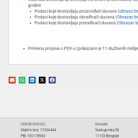
godine
Podaci koje dostavljaju proizvođači duvana (
obrasci br
Podaci koje dostavljaju obrađivači duvana (
Obrazac br
Podaci koje dostavljaju prerađivači duvana (
Obrazac b
Primena propisa o PDV-u (prikazano je 11 službenih mišlje
CEKOS IN D.O.O.:
Kontakt:
Matični broj: 17064444
Svetogorska 28
PIB: 100118943
11103 Beograd