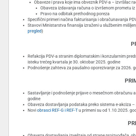
Obaveze i prava koje ima obveznik PDV-a – izvršilac ra
Obaveza izdavanja računa o izvršenom prometu iz 
Pravo na odbitak prethodnog poreza
Specifični primeri načina fakturisanja i obračunavanja PD
Stavovi Ministarstva finansija izraženi u službenim mišlje
pregled
)
P
Refakcija PDV-a stranim diplomatskim i konzularnim pre
isteku trećeg kvartala je 30. oktobar 2025. godine
Podnošenje zahteva za paušalno oporezivanje za 2026. go
PRI
Sastavljanje i podnošenje prijave o mesečnom obračunu a
godine
Obaveza dostavljanja podataka preko sistema e-akciza – ro
Novi
obrasci REF-G i REF-T
u primeni su od 1.10.2025. go
PR
Obaveza dostavljanja izveštaja od strane proizvođača, obr