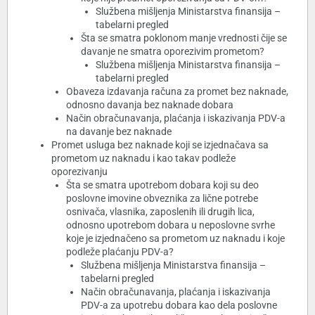
Službena mišljenja Ministarstva finansija –
tabelarni pregled
Šta se smatra poklonom manje vrednosti čije se
davanje ne smatra oporezivim prometom?
Službena mišljenja Ministarstva finansija –
tabelarni pregled
Obaveza izdavanja računa za promet bez naknade,
odnosno davanja bez naknade dobara
Način obračunavanja, plaćanja i iskazivanja PDV-a
na davanje bez naknade
Promet usluga bez naknade koji se izjednačava sa
prometom uz naknadu i kao takav podleže
oporezivanju
Šta se smatra upotrebom dobara koji su deo
poslovne imovine obveznika za lične potrebe
osnivača, vlasnika, zaposlenih ili drugih lica,
odnosno upotrebom dobara u neposlovne svrhe
koje je izjednačeno sa prometom uz naknadu i koje
podleže plaćanju PDV-a?
Službena mišljenja Ministarstva finansija –
tabelarni pregled
Način obračunavanja, plaćanja i iskazivanja
PDV-a za upotrebu dobara kao dela poslovne