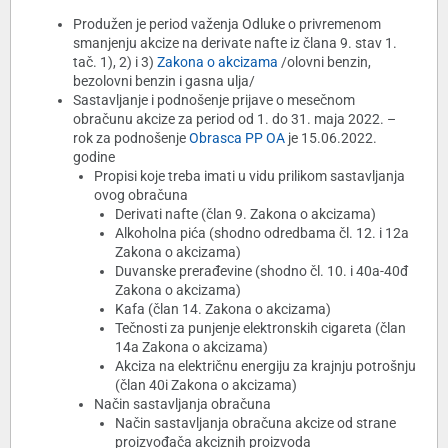
Produžen je period važenja Odluke o privremenom
smanjenju akcize na derivate nafte iz člana 9. stav 1.
tač. 1), 2) i 3)
Zakona o akcizama
/olovni benzin,
bezolovni benzin i gasna ulja/
Sastavljanje i podnošenje prijave o mesečnom
obračunu akcize za period od 1. do 31. maja 2022. –
rok za podnošenje
Obrasca PP OA
je 15.06.2022.
godine
Propisi koje treba imati u vidu prilikom sastavljanja
ovog obračuna
Derivati nafte (član 9. Zakona o akcizama)
Alkoholna pića (shodno odredbama čl. 12. i 12a
Zakona o akcizama)
Duvanske prerađevine (shodno čl. 10. i 40a-40đ
Zakona o akcizama)
Kafa (član 14. Zakona o akcizama)
Tečnosti za punjenje elektronskih cigareta (član
14a Zakona o akcizama)
Akciza na električnu energiju za krajnju potrošnju
(član 40i Zakona o akcizama)
Način sastavljanja obračuna
Način sastavljanja obračuna akcize od strane
proizvođača akciznih proizvoda