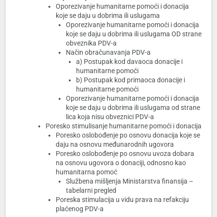
Oporezivanje humanitarne pomoći i donacija
koje se daju u dobrima ili uslugama
Oporezivanje humanitarne pomoći i donacija
koje se daju u dobrima ili uslugama OD strane
obveznika PDV-a
Način obračunavanja PDV-a
a) Postupak kod davaoca donacije i
humanitarne pomoći
b) Postupak kod primaoca donacije i
humanitarne pomoći
Oporezivanje humanitarne pomoći i donacija
koje se daju u dobrima ili uslugama od strane
lica koja nisu obveznici PDV-a
Poresko stimulisanje humanitarne pomoći i donacija
Poresko oslobođenje po osnovu donacija koje se
daju na osnovu međunarodnih ugovora
Poresko oslobođenje po osnovu uvoza dobara
na osnovu ugovora o donaciji, odnosno kao
humanitarna pomoć
Službena mišljenja Ministarstva finansija –
tabelarni pregled
Poreska stimulacija u vidu prava na refakciju
plaćenog PDV-a