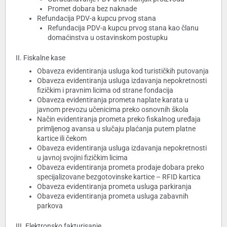
Promet dobara bez naknade
Refundacija PDV-a kupcu prvog stana
Refundacija PDV-a kupcu prvog stana kao članu
domaćinstva u ostavinskom postupku
II. Fiskalne kase
Obaveza evidentiranja usluga kod turističkih putovanja
Obaveza evidentiranja usluga izdavanja nepokretnosti
fizičkim i pravnim licima od strane fondacija
Obaveza evidentiranja prometa naplate karata u
javnom prevozu učenicima preko osnovnih škola
Način evidentiranja prometa preko fiskalnog uređaja
primljenog avansa u slučaju plaćanja putem platne
kartice ili čekom
Obaveza evidentiranja usluga izdavanja nepokretnosti
u javnoj svojini fizičkim licima
Obaveza evidentiranja prometa prodaje dobara preko
specijalizovane bezgotovinske kartice – RFID kartica
Obaveza evidentiranja prometa usluga parkiranja
Obaveza evidentiranja prometa usluga zabavnih
parkova
III. Elektronsko fakturisanje