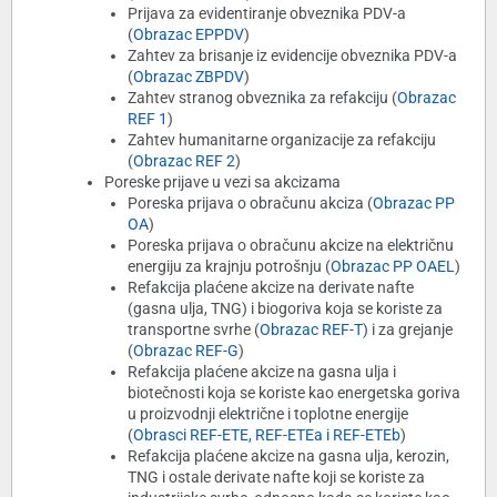
Prijava za evidentiranje obveznika PDV-a
(
Obrazac EPPDV
)
Zahtev za brisanje iz evidencije obveznika PDV-a
(
Obrazac ZBPDV
)
Zahtev stranog obveznika za refakciju (
Obrazac
REF 1
)
Zahtev humanitarne organizacije za refakciju
(
Obrazac REF 2
)
Poreske prijave u vezi sa akcizama
Poreska prijava o obračunu akciza (
Obrazac PP
OA
)
Poreska prijava o obračunu akcize na električnu
energiju za krajnju potrošnju (
Obrazac PP OAEL
)
Refakcija plaćene akcize na derivate nafte
(gasna ulja, TNG) i biogoriva koja se koriste za
transportne svrhe (
Obrazac REF-T
) i za grejanje
(
Obrazac REF-G
)
Refakcija plaćene akcize na gasna ulja i
biotečnosti koja se koriste kao energetska goriva
u proizvodnji električne i toplotne energije
(
Obrasci REF-ETE, REF-ETEa i REF-ETEb
)
Refakcija plaćene akcize na gasna ulja, kerozin,
TNG i ostale derivate nafte koji se koriste za