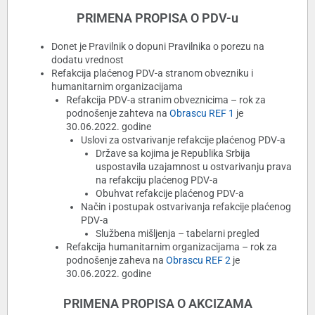
PRIMENA PROPISA O PDV-u
Donet je Pravilnik o dopuni Pravilnika o porezu na
dodatu vrednost
Refakcija plaćenog PDV-a stranom obvezniku i
humanitarnim organizacijama
Refakcija PDV-a stranim obveznicima – rok za
podnošenje zahteva na
Obrascu REF 1
je
30.06.2022. godine
Uslovi za ostvarivanje refakcije plaćenog PDV-a
Države sa kojima je Republika Srbija
uspostavila uzajamnost u ostvarivanju prava
na refakciju plaćenog PDV-a
Obuhvat refakcije plaćenog PDV-a
Način i postupak ostvarivanja refakcije plaćenog
PDV-a
Službena mišljenja – tabelarni pregled
Refakcija humanitarnim organizacijama – rok za
podnošenje zaheva na
Obrascu REF 2
je
30.06.2022. godine
PRIMENA PROPISA O AKCIZAMA