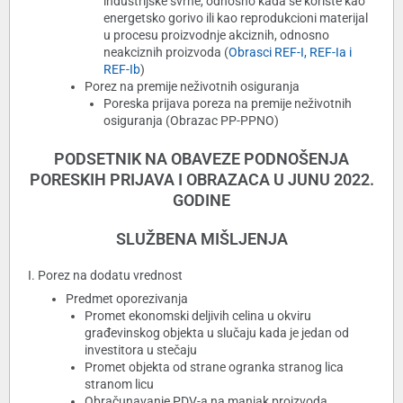
industrijske svrhe, odnosno kada se koriste kao
energetsko gorivo ili kao reprodukcioni materijal
u procesu proizvodnje akciznih, odnosno
neakciznih proizvoda (
Obrasci REF-I, REF-Ia i
REF-Ib
)
Porez na premije neživotnih osiguranja
Poreska prijava poreza na premije neživotnih
osiguranja (Obrazac PP-PPNO)
PODSETNIK NA OBAVEZE PODNOŠENJA
PORESKIH PRIJAVA I OBRAZACA U JUNU 2022.
GODINE
SLUŽBENA MIŠLJENJA
I. Porez na dodatu vrednost
Predmet oporezivanja
Promet ekonomski deljivih celina u okviru
građevinskog objekta u slučaju kada je jedan od
investitora u stečaju
Promet objekta od strane ogranka stranog lica
stranom licu
Obračunavanje PDV-a na manjak proizvoda