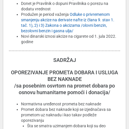
Donet je Pravilnik o dopuni Pravilnika o porezu na
dodatu vrednost
Produžen je period važenja
Odluke o privremenom
smanjenju akcize na derivate nafte iz člana 9. stav 1.
tač. 1), 2) i 3) Zakona o akcizama /olovni benzin,
bezolovni benzin i gasna ulja/
Novi dinarski iznosi akcize na cigarete od 1. jula 2022.
godine
SADRŽAJ
OPOREZIVANJE PROMETA DOBARA I USLUGA
BEZ NAKNADE
/sa posebnim osvrtom na promet dobara po
osnovu humanitarne pomoći i donacija/
Normativna uređenost prometa bez naknade
Promet dobara bez naknade koji se izjednačava sa
prometom uz naknadu i kao takav podleže
oporezivanju
Šta se smatra uzimanjem dobara koji su deo