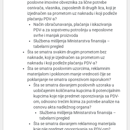
poslovne imovine obveznika za lične potrebe
osnivača, vlasnika, zaposlenih ili drugih lica, koji je
izjednačen sa prometom uz naknadu i koji podleže
plaćanju PDV-a?
Način obračunavanja, plaćanja i iskazivanja
PDV-a za sopstvenu potrošnju u neposlovne
svrhe i manjak proizvoda
Službena mišljenja Ministarstva finansija –
tabelarni pregled
Šta se smatra svakim drugim prometom bez
naknade, koji je izjednačen sa prometom uz
naknadu i koji podleže plaćanju PDV-a?
Šta se smatra poslovnim uzorcima, reklamnim
materijalom i poklonom manje vrednosti čije se
poklanjanje ne smatra oporezivom isporukom?
Šta se smatra davanjem poslovnih uzoraka u
uobičajenim količinama kupcima ili potencijalnim
kupcima koje nije predmet oporezivanja sa PDV-
om, odnosno trećim licima za potrebe analize na
osnovu akta nadležnog organa?
Službena mišljenja Ministarstva finansija –
tabelarni pregled
Šta se smatra davanjem reklamnog materijala
koje nije predmet oporezivanja sa PDV-om?