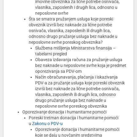
imovine obveznika za lične potrebe osnivača,
vlasnika, zaposlenih i drugih lica, odnosno u
neposlovne svrhe
Šta se smatra pružanjem usluga koje poreski
obveznik izvrši bez naknade za lične potrebe
osnivača, vlasnika, zaposlenih ili drugih lica,
odnosno drugo pružanje usluga bez naknade u
neposlovne svrhe poreskog obveznika?
Službena mišljenja Ministarstva finansija –
tabelarni pregled
Obaveza izdavanja računa za pružanje usluga
bez naknade u neposlovne svrhe koja je predmet
oporezivanja sa PDV-om
Način obračunavanja, plaćanja i iskazivanja
PDV-a za pružanje usluga koje poreski obveznik
izvrši bez naknade za lične potrebe osnivača,
vlasnika, zaposlenih ili drugih lica, odnosno
drugo pružanje usluga bez naknade u
neposlovne svrhe poreskog obveznika
Oporezivanje donacija i humanitarne pomoći
Poreski tretman donacija i humanitarne pomoći
u
Zakonu o PDV-u
Oporezivanje donacija i humanitarne pomoći
koje se daju u novčanim sredstvima