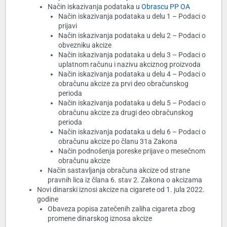
Način iskazivanja podataka u
Obrascu PP OA
Način iskazivanja podataka u delu 1 – Podaci o
prijavi
Način iskazivanja podataka u delu 2 – Podaci o
obvezniku akcize
Način iskazivanja podataka u delu 3 – Podaci o
uplatnom računu i nazivu akciznog proizvoda
Način iskazivanja podataka u delu 4 – Podaci o
obračunu akcize za prvi deo obračunskog
perioda
Način iskazivanja podataka u delu 5 – Podaci o
obračunu akcize za drugi deo obračunskog
perioda
Način iskazivanja podataka u delu 6 – Podaci o
obračunu akcize po članu 31a Zakona
Način podnošenja poreske prijave o mesečnom
obračunu akcize
Način sastavljanja obračuna akcize od strane
pravnih lica iz člana 6. stav 2. Zakona o akcizama
Novi dinarski iznosi akcize na cigarete od 1. jula 2022.
godine
Obaveza popisa zatečenih zaliha cigareta zbog
promene dinarskog iznosa akcize