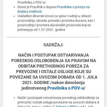
Pravilnika o PDV-u/
Donet je Pravilnik o dopuni
Pravilnika o porezu na
dodatu vrednost
Usklađeni dinarski iznosi za spise i radnje u oblasti
proizvodnje, obrade, prerade i prometa duvana, kao i
proizvodnje i prometa duvanskih proizvoda koji se
primenjuju od 1.07.2021. godine
SADRŽAJ:
NAČIN I POSTUPAK OSTVARIVANJA
PORESKOG OSLOBOĐENJA SA PRAVOM NA
ODBITAK PRETHODNOG POREZA ZA
PREVOZNE I OSTALE USLUGE KOJE SU
POVEZANE SA UVOZOM DOBARA OD 1. JULA
2021. GODINE /nakon donošenja
jedinstvenog
Pravilnika o PDV-u
/
Način i postupak ostvarivanja poreskog oslobođenja za
prevozne i ostale usluge povezane sa uvozom dobara iz
člana 24. stav 1. tačka 1)
Zakona o PDV-u
od 1. jula