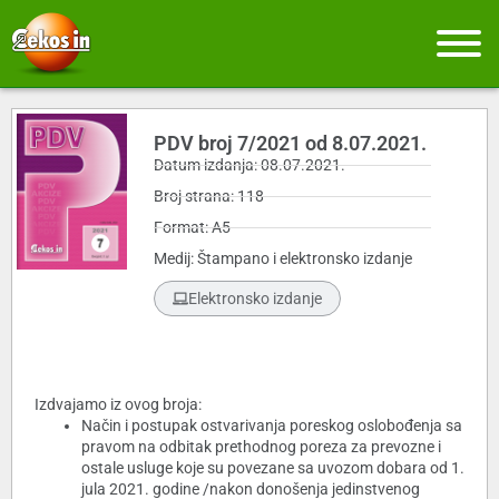
PDV broj 7/2021 od 8.07.2021.
Datum izdanja: 08.07.2021.
Broj strana: 118
Format: A5
Medij: Štampano i elektronsko izdanje
Elektronsko izdanje
Izdvajamo iz ovog broja:
Način i postupak ostvarivanja poreskog oslobođenja sa
pravom na odbitak prethodnog poreza za prevozne i
ostale usluge koje su povezane sa uvozom dobara od 1.
jula 2021. godine /nakon donošenja jedinstvenog