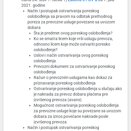
2021. godine
Način i postupak ostvarivanja poreskog
oslobođenja sa pravom na odbitak prethodnog
poreza za prevozne usluge povezane sa uvozom
dobara
Šta je predmet ovog poreskog oslobođenja?
Ko se smatra licem koje vrši uslugu prevoza,
odnosno licem koje može ostvariti poresko
oslobođenje?
Uslovi i način ostvarivanja ovog poreskog
oslobođenja
Prevozni dokument za ostvarivanje poreskog
oslobođenja
Račun o prevoznim uslugama kao dokaz za
priznavanje poreskog oslobođenja
Ostvarivanje poreskog oslobođenja u slučaju ako
je naknada za prevoz dobara plaćena pre
izvršenog prevoza (avans)
Mogućnost ostvarivanja poreskog oslobođenja
za prevozne usluge koje su povezane sa uvozom
dobara za iznos povećane naknade posle
izvršenog prevoza
Način i postupak ostvarivanja poreskog