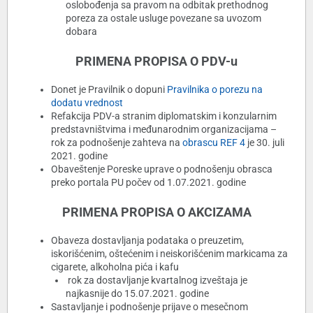
oslobođenja sa pravom na odbitak prethodnog
poreza za ostale usluge povezane sa uvozom
dobara
PRIMENA PROPISA O PDV-u
Donet je Pravilnik o dopuni
Pravilnika o porezu na
dodatu vrednost
Refakcija PDV-a stranim diplomatskim i konzularnim
predstavništvima i međunarodnim organizacijama –
rok za podnošenje zahteva na
obrascu REF 4
je 30. juli
2021. godine
Obaveštenje Poreske uprave o podnošenju obrasca
preko portala PU počev od 1.07.2021. godine
PRIMENA PROPISA O AKCIZAMA
Obaveza dostavljanja podataka o preuzetim,
iskorišćenim, oštećenim i neiskorišćenim markicama za
cigarete, alkoholna pića i kafu
rok za dostavljanje kvartalnog izveštaja je
najkasnije do 15.07.2021. godine
Sastavljanje i podnošenje prijave o mesečnom