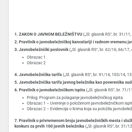
1. ZAKON O JAVNOM BELEŽNIŠTVU
(„Sl. glasnik RS“, br. 31/1
2. Pravilnik o javnobeležničkoj kancelariji i radnom vremenu j
3. Javnobeležnički poslovnik
(„Sl. glasnik RS“, br. 62/16, 66/17
Obrazac 1
Obrazac 2
4. Javnobeležnička tarifa
(„Sl. glasnik RS“, br. 91/14, 103/14, 
5. Javnobeležnička tarifa javnog beležnika kao poverenika sud
6. Pravilnik o javnobeležničkom ispitu
(„Sl. glasnik RS“, br. 71/
Prilog: Program za polaganje javnobeležničkog ispita
Obrazac 1 – Uverenje o položenom javnobeležničkom ispi
Obrazac 2 – Evidencija o licima koja su položila javnobeležn
7. Pravilnik o privremenom broju javnobeležničkih mesta i služ
konkurs za prvih 100 javnih beležnika
(„Sl. glasnik RS“, br. 31/1