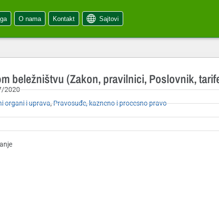
oga
O nama
Kontakt
Sajtovi
m beležništvu (Zakon, pravilnici, Poslovnik, tarif
7/2020
i organi i uprava
,
Pravosuđe, kazneno i procesno pravo
anje