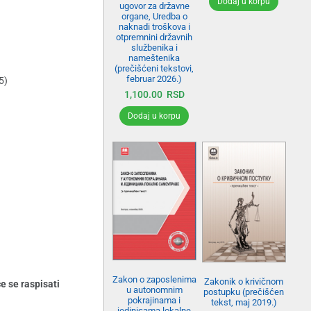
Dodaj u korpu
ugovor za državne
organe, Uredba o
naknadi troškova i
otpremnini državnih
službenika i
nameštenika
(prečišćeni tekstovi,
februar 2026.)
5)
1,100.00
RSD
Dodaj u korpu
Zakon o zaposlenima
Zakonik o krivičnom
e se raspisati
u autonomnim
postupku (prečišćen
pokrajinama i
tekst, maj 2019.)
jedinicama lokalne