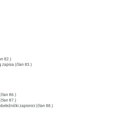
an 82.)
g zapisa (član 83.)
(član 86.)
(član 87.)
obeležnički zapisnici (član 88.)