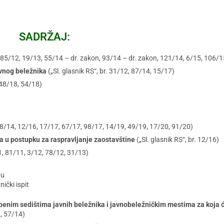
SADRŽAJ
:
1, 85/12, 19/13, 55/14 – dr. zakon, 93/14 – dr. zakon, 121/14, 6/15, 106/1
avnog beležnika
(„Sl. glasnik RS“, br. 31/12, 87/14, 15/17)
, 48/18, 54/18)
138/14, 12/16, 17/17, 67/17, 98/17, 14/19, 49/19, 17/20, 91/20)
a u postupku za raspravljanje zaostavštine
(„Sl. glasnik RS“, br. 12/16)
11, 81/11, 3/12, 78/12, 31/13)
tu
ički ispit
benim sedištima javnih beležnika i javnobeležničkim mestima za koja ć
2, 57/14)