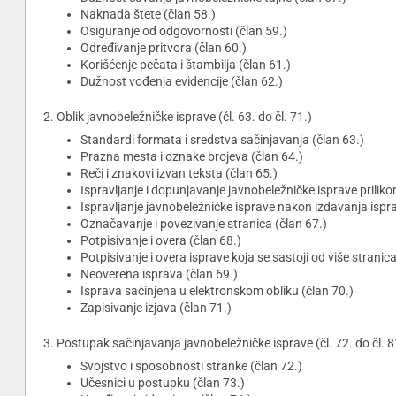
Naknada štete (član 58.)
Osiguranje od odgovornosti (član 59.)
Određivanje pritvora (član 60.)
Korišćenje pečata i štambilja (član 61.)
Dužnost vođenja evidencije (član 62.)
2. Oblik javnobeležničke isprave (čl. 63. do čl. 71.)
Standardi formata i sredstva sačinjavanja (član 63.)
Prazna mesta i oznake brojeva (član 64.)
Reči i znakovi izvan teksta (član 65.)
Ispravljanje i dopunjavanje javnobeležničke isprave priliko
Ispravljanje javnobeležničke isprave nakon izdavanja ispr
Označavanje i povezivanje stranica (član 67.)
Potpisivanje i overa (član 68.)
Potpisivanje i overa isprave koja se sastoji od više stranic
Neoverena isprava (član 69.)
Isprava sačinjena u elektronskom obliku (član 70.)
Zapisivanje izjava (član 71.)
3. Postupak sačinjavanja javnobeležničke isprave (čl. 72. do čl. 8
Svojstvo i sposobnosti stranke (član 72.)
Učesnici u postupku (član 73.)