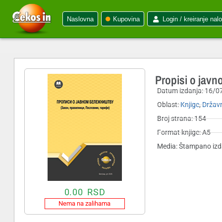
Naslovna
Kupovina
Login / kreiranje nal
Propisi o javno
Datum izdanja:
16/0
Oblast:
Knjige
,
Državn
Broj strana: 154
Format knjige: A5
Media: Štampano izd
0.00
RSD
Nema na zalihama