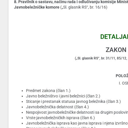
8. Pravilnik o sastavu, načinu rada i odlučivanju komisije Mini
Javnobeležničke komore
(„Sl. glasnik RS“, br. 16/16)
DETALJA
ZAKON 
(„Sl. glasnik RS“, br. 31/11, 85/1
POLOŽA
I. OS
Predmet zakona (član 1.)
Javno beležništvo i javni beležnici (član 2.)
Sticanje i prestanak statusa javnog beležnika (član 3.)
Javnobeležnička delatnost (član 4.)
Nespojivost javnobeležničke delatnosti sa drugim poslovim
Vrste javnobeležničkih isprava (član 6.)
Javnobeležnička isprava kao javna isprava i njena izvršnos