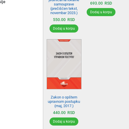
sije
693.00
RSD
samouprave
(prečišćen tekst,
Dodaj u korpu
novembar 2023.)
550.00
RSD
Dodaj u korpu
Zakon o opštem
upravnom postupku
(maj, 2017.)
440.00
RSD
Dodaj u korpu