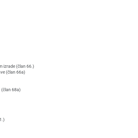
m izrade (član 66.)
ave (član 66a)
a (član 68a)
1.)