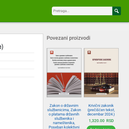
Povezani proizvodi
e)
Krivični zakonik
Zakon o državnim
(prečišćen tekst,
službenicima, Zakon
decembar 2024.)
o platama državnih
službenika i
1,320.00
RSD
nameštenika,
Poseban kolektivni