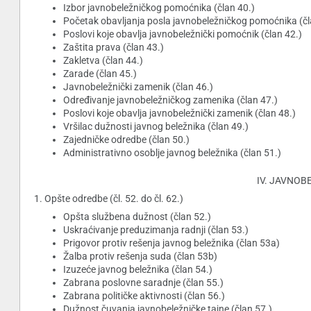
Izbor javnobeležničkog pomoćnika (član 40.)
Početak obavljanja posla javnobeležničkog pomoćnika (čl
Poslovi koje obavlja javnobeležnički pomoćnik (član 42.)
Zaštita prava (član 43.)
Zakletva (član 44.)
Zarade (član 45.)
Javnobeležnički zamenik (član 46.)
Određivanje javnobeležničkog zamenika (član 47.)
Poslovi koje obavlja javnobeležnički zamenik (član 48.)
Vršilac dužnosti javnog beležnika (član 49.)
Zajedničke odredbe (član 50.)
Administrativno osoblje javnog beležnika (član 51.)
IV. JAVNOBE
1. Opšte odredbe (čl. 52. do čl. 62.)
Opšta službena dužnost (član 52.)
Uskraćivanje preduzimanja radnji (član 53.)
Prigovor protiv rešenja javnog beležnika (član 53a)
Žalba protiv rešenja suda (član 53b)
Izuzeće javnog beležnika (član 54.)
Zabrana poslovne saradnje (član 55.)
Zabrana političke aktivnosti (član 56.)
Dužnost čuvanja javnobeležničke tajne (član 57.)