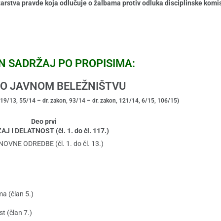
starstva pravde koja odlučuje o žalbama protiv odluka disciplinske komi
N SADRŽAJ PO PROPISIMA:
O JAVNOM BELEŽNIŠTVU
2, 19/13, 55/14 – dr. zakon, 93/14 – dr. zakon, 121/14, 6/15, 106/15)
Deo prvi
J I DELATNOST (čl. 1. do čl. 117.)
NOVNE ODREDBE (čl. 1. do čl. 13.)
a (član 5.)
t (član 7.)