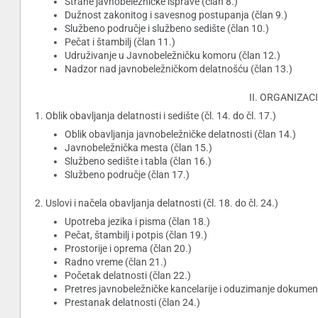
Strane javnobeležničke isprave (član 8.)
Dužnost zakonitog i savesnog postupanja (član 9.)
Službeno područje i službeno sedište (član 10.)
Pečat i štambilj (član 11.)
Udruživanje u Javnobeležničku komoru (član 12.)
Nadzor nad javnobeležničkom delatnošću (član 13.)
II. ORGANIZACI
1. Oblik obavljanja delatnosti i sedište (čl. 14. do čl. 17.)
Oblik obavljanja javnobeležničke delatnosti (član 14.)
Javnobeležnička mesta (član 15.)
Službeno sedište i tabla (član 16.)
Službeno područje (član 17.)
2. Uslovi i načela obavljanja delatnosti (čl. 18. do čl. 24.)
Upotreba jezika i pisma (član 18.)
Pečat, štambilj i potpis (član 19.)
Prostorije i oprema (član 20.)
Radno vreme (član 21.)
Početak delatnosti (član 22.)
Pretres javnobeležničke kancelarije i oduzimanje dokument
Prestanak delatnosti (član 24.)