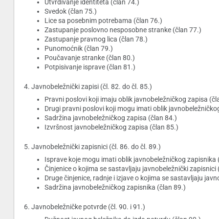
Utvrđivanje identiteta (član 74.)
Svedok (član 75.)
Lice sa posebnim potrebama (član 76.)
Zastupanje poslovno nesposobne stranke (član 77.)
Zastupanje pravnog lica (član 78.)
Punomoćnik (član 79.)
Poučavanje stranke (član 80.)
Potpisivanje isprave (član 81.)
4. Javnobeležnički zapisi (čl. 82. do čl. 85.)
Pravni poslovi koji imaju oblik javnobeležničkog zapisa (čl
Drugi pravni poslovi koji mogu imati oblik javnobeležničko
Sadržina javnobeležničkog zapisa (član 84.)
Izvršnost javnobeležničkog zapisa (član 85.)
5. Javnobeležnički zapisnici (čl. 86. do čl. 89.)
Isprave koje mogu imati oblik javnobeležničkog zapisnika 
Činjenice o kojima se sastavljaju javnobeležnički zapisnici 
Druge činjenice, radnje i izjave o kojima se sastavljaju javn
Sadržina javnobeležničkog zapisnika (član 89.)
6. Javnobeležničke potvrde (čl. 90. i 91.)