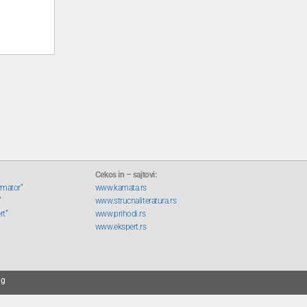
Cekos in – sajtovi:
rmator“
www.kamata.rs
“
www.strucnaliteratura.rs
rt“
www.prihodi.rs
www.ekspert.rs
ng