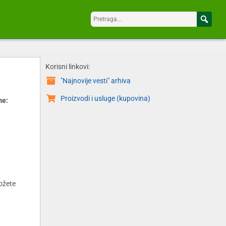
Korisni linkovi:
"Najnovije vesti" arhiva
Proizvodi i usluge (kupovina)
me:
možete