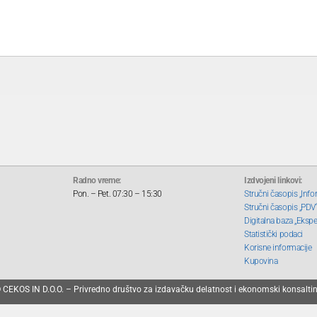
Radno vreme:
Izdvojeni linkovi:
Pon. – Pet. 07:30 – 15:30
Stručni časopis „Info
Stručni časopis „PDV
Digitalna baza „Ekspe
Statistički podaci
Korisne informacije
Kupovina
 CEKOS IN D.O.O. – Privredno društvo za izdavačku delatnost i ekonomski konsalti