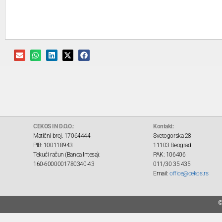
CEKOS IN D.O.O.:
Kontakt:
Matični broj: 17064444
Svetogorska 28
PIB: 100118943
11103 Beograd
Tekući račun (Banca Intesa):
PAK: 106406
160-6000001780340-43
011/30 35 435
Email:
office@cekos.rs
©