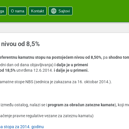
oga
O nama
Kontakt
Sajtovi
 nivou od 8,5%
referentnu kamatnu stopu na postojećem nivou od 8,50%
, pa
shodno to
dni dan od dana objavljivanja)
i dalje je u primeni
od 18,5%
utvrđena 12.6.2014.
i dalje je u primeni.
kamatne stope NBS (sednica je zakazana za 16. oktobar 2014.).
 između ostalog, nalazi se i
program za obračun zatezne kamate
), koji 
mačenje pravne regulative vezane za zateznu kamatu)
na stopa za 2014. godinu