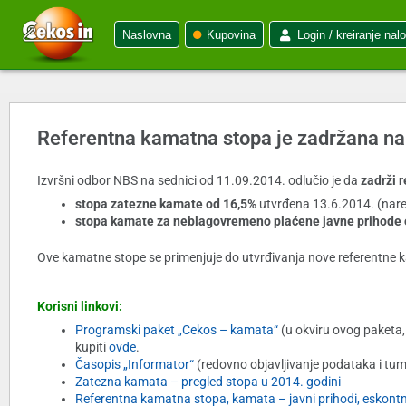
Naslovna
Kupovina
Login / kreiranje nal
Referentna kamatna stopa je zadržana na
Izvršni odbor NBS na sednici od 11.09.2014. odlučio je da
zadrži 
stopa zatezne kamate od 16,5%
utvrđena 13.6.2014. (nare
stopa kamate za neblagovremeno plaćene javne prihode
Ove kamatne stope se primenjuje do utvrđivanja nove referentne 
Korisni linkovi:
Programski paket „Cekos – kamata“
(u okviru ovog paketa,
kupiti
ovde
.
Časopis „Informator“
(redovno objavljivanje podataka i tu
Zatezna kamata – pregled stopa u 2014. godini
Referentna kamatna stopa, kamata – javni prihodi, eskont