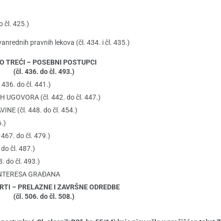
 čl. 425.)
rednih pravnih lekova (čl. 434. i čl. 435.)
O TREĆI – POSEBNI POSTUPCI
(čl. 436. do čl. 493.)
6. do čl. 441.)
GOVORA (čl. 442. do čl. 447.)
 (čl. 448. do čl. 454.)
.)
7. do čl. 479.)
o čl. 487.)
do čl. 493.)
 INTERESA GRAĐANA
RTI – PRELAZNE I ZAVRŠNE ODREDBE
(čl. 506. do čl. 508.)