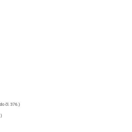
do čl. 376.)
.)