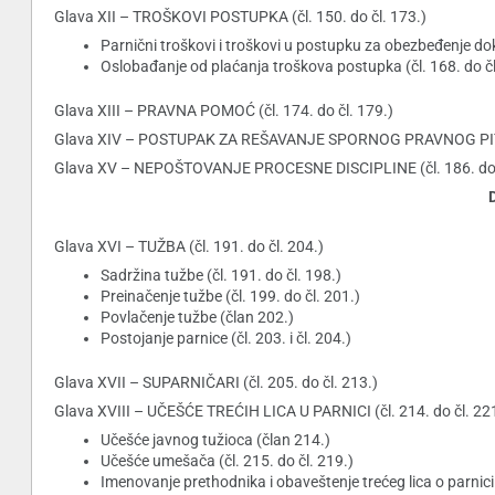
Glava XII – TROŠKOVI POSTUPKA (čl. 150. do čl. 173.)
Parnični troškovi i troškovi u postupku za obezbeđenje dok
Oslobađanje od plaćanja troškova postupka (čl. 168. do čl
Glava XIII – PRAVNA POMOĆ (čl. 174. do čl. 179.)
Glava XIV – POSTUPAK ZA REŠAVANJE SPORNOG PRAVNOG PITANJ
Glava XV – NEPOŠTOVANJE PROCESNE DISCIPLINE (čl. 186. do č
Glava XVI – TUŽBA (čl. 191. do čl. 204.)
Sadržina tužbe (čl. 191. do čl. 198.)
Preinačenje tužbe (čl. 199. do čl. 201.)
Povlačenje tužbe (član 202.)
Postojanje parnice (čl. 203. i čl. 204.)
Glava XVII – SUPARNIČARI (čl. 205. do čl. 213.)
Glava XVIII – UČEŠĆE TREĆIH LICA U PARNICI (čl. 214. do čl. 22
Učešće javnog tužioca (član 214.)
Učešće umešača (čl. 215. do čl. 219.)
Imenovanje prethodnika i obaveštenje trećeg lica o parnici (č