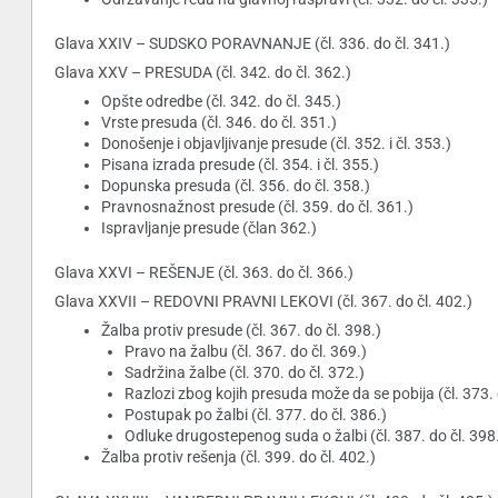
Glava XXIV – SUDSKO PORAVNANJE (čl. 336. do čl. 341.)
Glava XXV – PRESUDA (čl. 342. do čl. 362.)
Opšte odredbe (čl. 342. do čl. 345.)
Vrste presuda (čl. 346. do čl. 351.)
Donošenje i objavljivanje presude (čl. 352. i čl. 353.)
Pisana izrada presude (čl. 354. i čl. 355.)
Dopunska presuda (čl. 356. do čl. 358.)
Pravnosnažnost presude (čl. 359. do čl. 361.)
Ispravljanje presude (član 362.)
Glava XXVI – REŠENJE (čl. 363. do čl. 366.)
Glava XXVII – REDOVNI PRAVNI LEKOVI (čl. 367. do čl. 402.)
Žalba protiv presude (čl. 367. do čl. 398.)
Pravo na žalbu (čl. 367. do čl. 369.)
Sadržina žalbe (čl. 370. do čl. 372.)
Razlozi zbog kojih presuda može da se pobija (čl. 373. 
Postupak po žalbi (čl. 377. do čl. 386.)
Odluke drugostepenog suda o žalbi (čl. 387. do čl. 398
Žalba protiv rešenja (čl. 399. do čl. 402.)