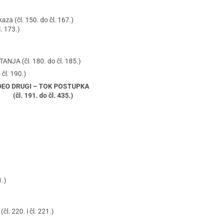
aza (čl. 150. do čl. 167.)
. 173.)
A (čl. 180. do čl. 185.)
l. 190.)
DEO DRUGI – TOK POSTUPKA
(čl. 191. do čl. 435.)
1.)
l. 220. i čl. 221.)