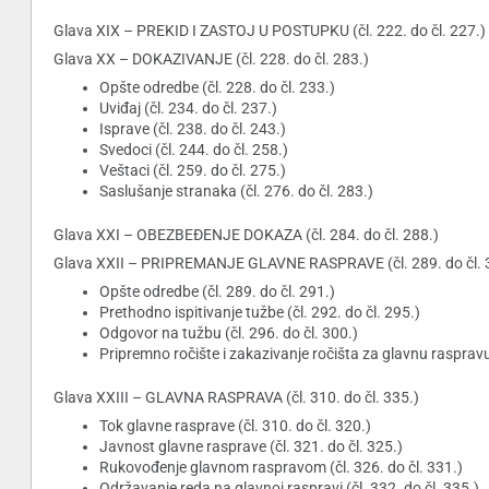
Glava XIX – PREKID I ZASTOJ U POSTUPKU (čl. 222. do čl. 227.)
Glava XX – DOKAZIVANJE (čl. 228. do čl. 283.)
Opšte odredbe (čl. 228. do čl. 233.)
Uviđaj (čl. 234. do čl. 237.)
Isprave (čl. 238. do čl. 243.)
Svedoci (čl. 244. do čl. 258.)
Veštaci (čl. 259. do čl. 275.)
Saslušanje stranaka (čl. 276. do čl. 283.)
Glava XXI – OBEZBEĐENJE DOKAZA (čl. 284. do čl. 288.)
Glava XXII – PRIPREMANJE GLAVNE RASPRAVE (čl. 289. do čl. 
Opšte odredbe (čl. 289. do čl. 291.)
Prethodno ispitivanje tužbe (čl. 292. do čl. 295.)
Odgovor na tužbu (čl. 296. do čl. 300.)
Pripremno ročište i zakazivanje ročišta za glavnu raspravu 
Glava XXIII – GLAVNA RASPRAVA (čl. 310. do čl. 335.)
Tok glavne rasprave (čl. 310. do čl. 320.)
Javnost glavne rasprave (čl. 321. do čl. 325.)
Rukovođenje glavnom raspravom (čl. 326. do čl. 331.)
Održavanje reda na glavnoj raspravi (čl. 332. do čl. 335.)