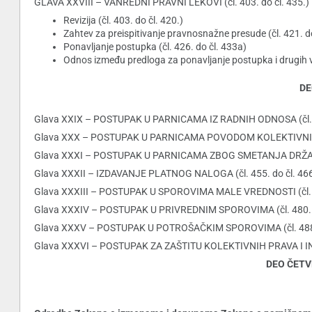
GLAVA XXVIII – VANREDNI PRAVNI LEKOVI (čl. 403. do čl. 435.)
Revizija (čl. 403. do čl. 420.)
Zahtev za preispitivanje pravnosnažne presude (čl. 421. do
Ponavljanje postupka (čl. 426. do čl. 433a)
Odnos između predloga za ponavljanje postupka i drugih van
DE
Glava XXIX – POSTUPAK U PARNICAMA IZ RADNIH ODNOSA (čl. 43
Glava XXX – POSTUPAK U PARNICAMA POVODOM KOLEKTIVNIH U
Glava XXXI – POSTUPAK U PARNICAMA ZBOG SMETANJA DRŽAVINE
Glava XXXII – IZDAVANJE PLATNOG NALOGA (čl. 455. do čl. 466
Glava XXXIII – POSTUPAK U SPOROVIMA MALE VREDNOSTI (čl. 46
Glava XXXIV – POSTUPAK U PRIVREDNIM SPOROVIMA (čl. 480. d
Glava XXXV – POSTUPAK U POTROŠAČKIM SPOROVIMA (čl. 488. 
Glava XXXVI – POSTUPAK ZA ZAŠTITU KOLEKTIVNIH PRAVA I
DEO ČETV