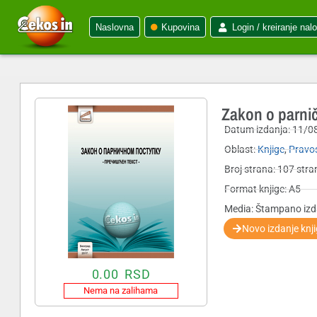
Naslovna
Kupovina
Login / kreiranje nal
Zakon o parnič
Datum izdanja:
11/0
Oblast:
Knjige
,
Pravos
Broj strana: 107 stra
Format knjige: A5
Media: Štampano izd
Novo izdanje knj
0.00
RSD
Nema na zalihama