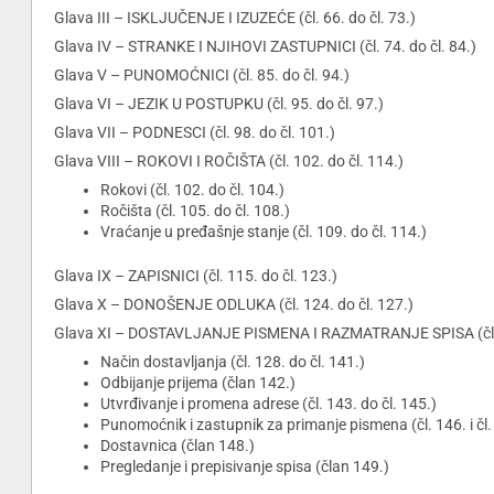
Glava III – ISKLJUČENJE I IZUZEĆE (čl. 66. do čl. 73.)
Glava IV – STRANKE I NJIHOVI ZASTUPNICI (čl. 74. do čl. 84.)
Glava V – PUNOMOĆNICI (čl. 85. do čl. 94.)
Glava VI – JEZIK U POSTUPKU (čl. 95. do čl. 97.)
Glava VII – PODNESCI (čl. 98. do čl. 101.)
Glava VIII – ROKOVI I ROČIŠTA (čl. 102. do čl. 114.)
Rokovi (čl. 102. do čl. 104.)
Ročišta (čl. 105. do čl. 108.)
Vraćanje u pređašnje stanje (čl. 109. do čl. 114.)
Glava IX – ZAPISNICI (čl. 115. do čl. 123.)
Glava X – DONOŠENJE ODLUKA (čl. 124. do čl. 127.)
Glava XI – DOSTAVLJANJE PISMENA I RAZMATRANJE SPISA (čl. 1
Način dostavljanja (čl. 128. do čl. 141.)
Odbijanje prijema (član 142.)
Utvrđivanje i promena adrese (čl. 143. do čl. 145.)
Punomoćnik i zastupnik za primanje pismena (čl. 146. i čl.
Dostavnica (član 148.)
Pregledanje i prepisivanje spisa (član 149.)