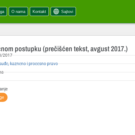
oga
O nama
Kontakt
Sajtovi
nom postupku (prečišćen tekst, avgust 2017.)
8/2017
uđe, kazneno i procesno pravo
na
anje
ige