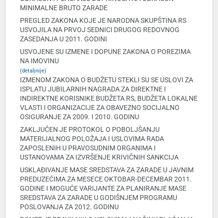
MINIMALNE BRUTO ZARADE
PREGLED ZAKONA KOJE JE NARODNA SKUPŠTINA RS
USVOJILA NA PRVOJ SEDNICI DRUGOG REDOVNOG
ZASEDANJA U 2011. GODINI
USVOJENE SU IZMENE I DOPUNE ZAKONA O POREZIMA
NA IMOVINU
(detaljnije)
IZMENOM ZAKONA O BUDŽETU STEKLI SU SE USLOVI ZA
ISPLATU JUBILARNIH NAGRADA ZA DIREKTNE I
INDIREKTNE KORISNIKE BUDŽETA RS, BUDŽETA LOKALNE
VLASTI I ORGANIZACIJE ZA OBAVEZNO SOCIJALNO
OSIGURANJE ZA 2009. I 2010. GODINU
ZAKLJUČEN JE PROTOKOL O POBOLJŠANJU
MATERIJALNOG POLOŽAJA I USLOVIMA RADA
ZAPOSLENIH U PRAVOSUDNIM ORGANIMA I
USTANOVAMA ZA IZVRŠENJE KRIVIČNIH SANKCIJA
USKLAĐIVANJE MASE SREDSTAVA ZA ZARADE U JAVNIM
PREDUZEĆIMA ZA MESECE OKTOBAR-DECEMBAR 2011.
GODINE I MOGUĆE VARIJANTE ZA PLANIRANJE MASE
SREDSTAVA ZA ZARADE U GODIŠNJEM PROGRAMU
POSLOVANJA ZA 2012. GODINU