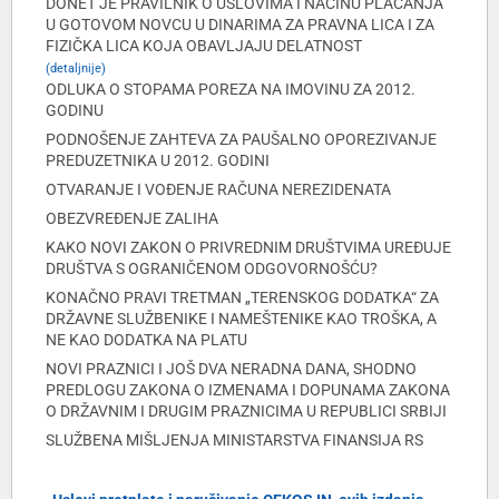
DONET JE PRAVILNIK O USLOVIMA I NAČINU PLAĆANJA
U GOTOVOM NOVCU U DINARIMA ZA PRAVNA LICA I ZA
FIZIČKA LICA KOJA OBAVLJAJU DELATNOST
(detaljnije)
ODLUKA O STOPAMA POREZA NA IMOVINU ZA 2012.
GODINU
PODNOŠENJE ZAHTEVA ZA PAUŠALNO OPOREZIVANJE
PREDUZETNIKA U 2012. GODINI
OTVARANJE I VOĐENJE RAČUNA NEREZIDENATA
OBEZVREĐENJE ZALIHA
KAKO NOVI ZAKON O PRIVREDNIM DRUŠTVIMA UREĐUJE
DRUŠTVA S OGRANIČENOM ODGOVORNOŠĆU?
KONAČNO PRAVI TRETMAN „TERENSKOG DODATKA“ ZA
DRŽAVNE SLUŽBENIKE I NAMEŠTENIKE KAO TROŠKA, A
NE KAO DODATKA NA PLATU
NOVI PRAZNICI I JOŠ DVA NERADNA DANA, SHODNO
PREDLOGU ZAKONA O IZMENAMA I DOPUNAMA ZAKONA
O DRŽAVNIM I DRUGIM PRAZNICIMA U REPUBLICI SRBIJI
SLUŽBENA MIŠLJENJA MINISTARSTVA FINANSIJA RS