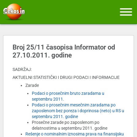
Broj 25/11 časopisa Informator od
27.10.2011. godine
SADRŽAJ:
AKTUELNI STATISTIČKI I DRUGI PODACI I INFORMACIJE
Zarade
Podaci o prosečnim bruto zaradama u
septembru 2011.
Podaci o prosečnim mesečnim zaradama po
zaposlenom bez poreza i doprinosa (neto) u RS u
septembru 2011. godine
Prosečne zarade po zaposlenom po
delatnostima u septembru 2011. godine
Rešenje o nominalnim iznosima prava na finansijsku