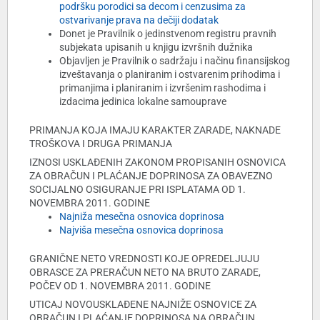
podršku porodici sa decom i cenzusima za
ostvarivanje prava na dečiji dodatak
Donet je Pravilnik o jedinstvenom registru pravnih
subjekata upisanih u knjigu izvršnih dužnika
Objavljen je Pravilnik o sadržaju i načinu finansijskog
izveštavanja o planiranim i ostvarenim prihodima i
primanjima i planiranim i izvršenim rashodima i
izdacima jedinica lokalne samouprave
PRIMANJA KOJA IMAJU KARAKTER ZARADE, NAKNADE
TROŠKOVA I DRUGA PRIMANJA
IZNOSI USKLAĐENIH ZAKONOM PROPISANIH OSNOVICA
ZA OBRAČUN I PLAĆANJE DOPRINOSA ZA OBAVEZNO
SOCIJALNO OSIGURANJE PRI ISPLATAMA OD 1.
NOVEMBRA 2011. GODINE
Najniža mesečna osnovica doprinosa
Najviša mesečna osnovica doprinosa
GRANIČNE NETO VREDNOSTI KOJE OPREDELJUJU
OBRASCE ZA PRERAČUN NETO NA BRUTO ZARADE,
POČEV OD 1. NOVEMBRA 2011. GODINE
UTICAJ NOVOUSKLAĐENE NAJNIŽE OSNOVICE ZA
OBRAČUN I PLAĆANJE DOPRINOSA NA OBRAČUN