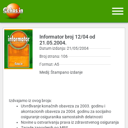
Informator broj 12/04 od
21.05.2004.
Datum izdanja: 21/05/2004
Broj strana: 106
Format: A5
Medij: Štampano izdanje
Izdvajamo iz ovog broja:
Utvrđivanje konačnih obaveza za 2003. godinu i
akontacionih obaveza za 2004. godinu za socijalno
osiguranje osiguranika samostalnih delatnosti
Novine u ostvarivanju prava iz zdravstvenog osiguranja
Zarade zaposlenih po MRS