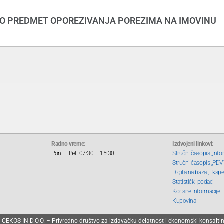
O PREDMET OPOREZIVANJA POREZIMA NA IMOVINU
Radno vreme:
Izdvojeni linkovi:
Pon. – Pet. 07:30 – 15:30
Stručni časopis „Info
Stručni časopis „PDV
Digitalna baza „Ekspe
Statistički podaci
Korisne informacije
Kupovina
 CEKOS IN D.O.O. – Privredno društvo za izdavačku delatnost i ekonomski konsalti