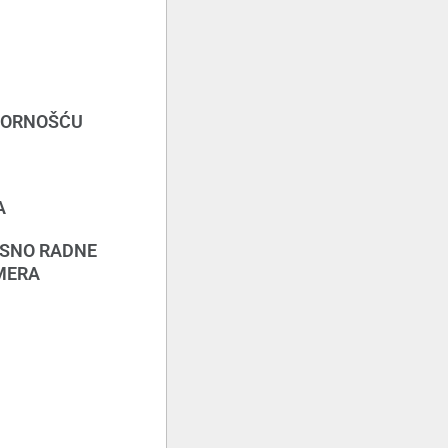
OVORNOŠĆU
A
OSNO RADNE
 MERA