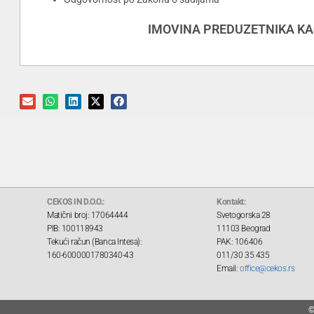
IMOVINA PREDUZETNIKA KA
CEKOS IN D.O.O.:
Kontakt:
Matični broj: 17064444
Svetogorska 28
PIB: 100118943
11103 Beograd
Tekući račun (Banca Intesa):
PAK: 106406
160-6000001780340-43
011/30 35 435
Email:
office@cekos.rs
©