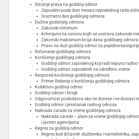
Sticanje prava na godišnji odmor
Zaposleni posle šest meseci neprekidnog rada stič
Srazmerni deo godišnjeg odmora
Dužina godišnjeg odmora
Zakonski minimum
Kriterijumi na osnovu kojih se uvećava zakonski 
Zakonski maksimum broja dana godišnjeg odmora
Pravo na duži godišnji odmor za pojedine kategorij
Računanje godišnjeg odmora
Korišćenje godišnjeg odmora
Godišnji odmor zaposlenog koji radi nepuno radno 
Godišnji odmor zaposlenih na određeno vreme
Raspored korišćenja godišnjeg odmora
Primer Rešenja o korišćenju godišnjeg odmora
Kolektivni godišnji odmor
Godišnji odmor i štrajk
Odgovornost poslodavca ako ne donese i ne dostavi re
Godišnji odmor i prestanak radnog odnosa
Naknada zarade za vreme godišnjeg odmora
Naknada zarade – plate za vreme godišnjeg odmor
i javnim agencijama
Regres za godišnji odmor
Regres kod državnih službenika i nameštenika, zap