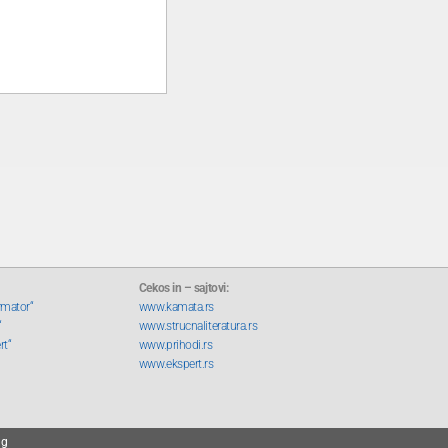
Cekos in – sajtovi:
rmator“
www.kamata.rs
“
www.strucnaliteratura.rs
rt“
www.prihodi.rs
www.ekspert.rs
ng