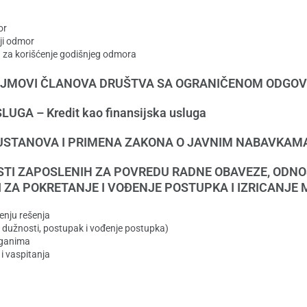
or
ji odmor
na za korišćenje godišnjeg odmora
 ZAJMOVI ČLANOVA DRUŠTVA SA OGRANIČENOM ODG
UGA – Kredit kao finansijska usluga
USTANOVA I PRIMENA ZAKONA O JAVNIM NABAVKAM
TI ZAPOSLENIH ZA POVREDU RADNE OBAVEZE, ODN
I ZA POKRETANJE I VOĐENJE POSTUPKA I IZRICANJE
enju rešenja
dužnosti, postupak i vođenje postupka)
rganima
 vaspitanja