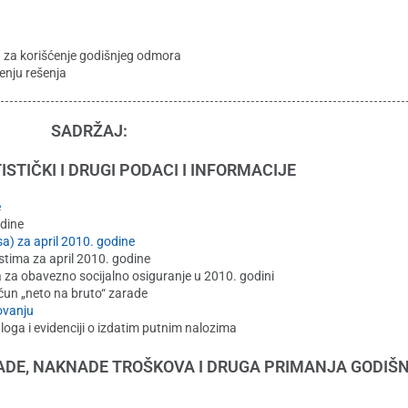
na za korišćenje godišnjeg odmora
enju rešenja
SADRŽAJ:
ISTIČKI I DRUGI PODACI I INFORMACIJE
e
odine
a) za april 2010. godine
tima za april 2010. godine
 za obavezno socijalno osiguranje u 2010. godini
čun „neto na bruto“ zarade
ovanju
loga i evidenciji o izdatim putnim nalozima
ADE, NAKNADE TROŠKOVA I DRUGA PRIMANJA GODIŠ