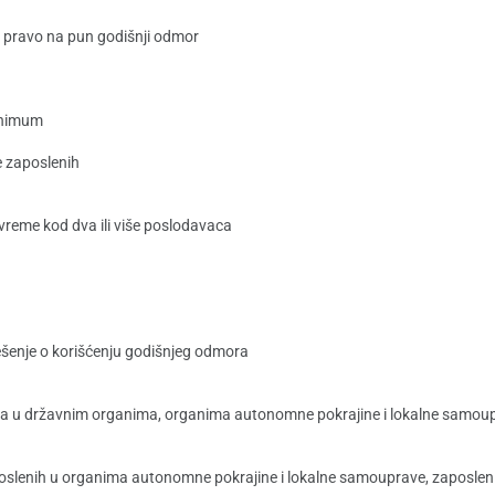
e pravo na pun godišnji odmor
minimum
e zaposlenih
vreme kod dva ili više poslodavaca
šenje o korišćenju godišnjeg odmora
a u državnim organima, organima autonomne pokrajine i lokalne samou
oslenih u organima autonomne pokrajine i lokalne samouprave, zaposlen