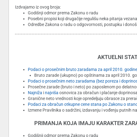
Izdvajamo iz ovog broja:
Godišnji odmor prema Zakonu o radu
Posebni propisi koji drugačije regulišu neka pitanja veza
Odredbe Zakona o radu o odgovornosti, postupku i donoš
AKTUELNI STAT
Podaci o prosečnim bruto zaradama za april 2010. godin
Bruto zarade (ukupno) po opštinama za april 2010. g
Podaci o prosečnim neto zaradama (bez poreza i doprinos
Prosečne zarade (bruto i neto) po zaposlenom po delatnos
Najniža
i
najviša
osnovica za obračun i plaćanje doprinosa
Granične neto vrednosti koje opredeljuju obrasce za prera
Podaci za obračun otkupne cene stana po Zakonu o stan
Izmene Pravilnika o sadržini, izdavanju i vođenju putnih na
PRIMANJA KOJA IMAJU KARAKTER ZAR
Godišnji odmor prema Zakonu o radu