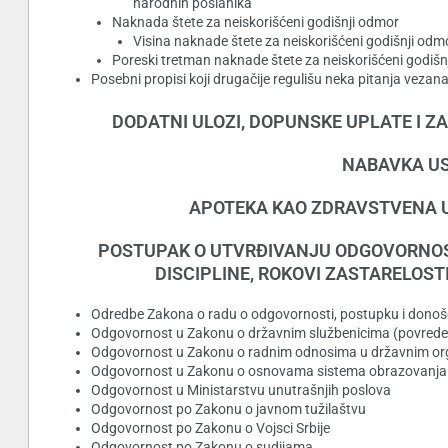
narodnih poslanika
Naknada štete za neiskorišćeni godišnji odmor
Visina naknade štete za neiskorišćeni godišnji odm
Poreski tretman naknade štete za neiskorišćeni godišn
Posebni propisi koji drugačije regulišu neka pitanja veza
DODATNI ULOZI, DOPUNSKE UPLATE I
NABAVKA USL
APOTEKA KAO ZDRAVSTVENA 
POSTUPAK O UTVRĐIVANJU ODGOVORNOS
DISCIPLINE, ROKOVI ZASTARELOST
Odredbe Zakona o radu o odgovornosti, postupku i donoš
Odgovornost u Zakonu o državnim službenicima (povrede 
Odgovornost u Zakonu o radnim odnosima u državnim o
Odgovornost u Zakonu o osnovama sistema obrazovanja i
Odgovornost u Ministarstvu unutrašnjih poslova
Odgovornost po Zakonu o javnom tužilaštvu
Odgovornost po Zakonu o Vojsci Srbije
Odgovornost po Zakonu o sudijama