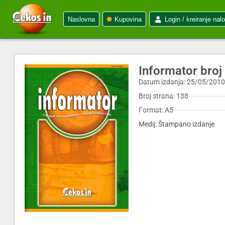
Naslovna
Kupovina
Login / kreiranje nal
Informator broj
Datum izdanja: 25/05/201
Broj strana: 138
Format: A5
Medij: Štampano izdanje