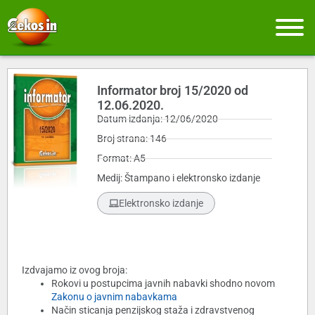
Informator broj 15/2020 od
12.06.2020.
Datum izdanja: 12/06/2020
Broj strana: 146
Format: A5
Medij: Štampano i elektronsko izdanje
Elektronsko izdanje
Izdvajamo iz ovog broja:
Rokovi u postupcima javnih nabavki shodno novom
Zakonu o javnim nabavkama
Način sticanja penzijskog staža i zdravstvenog