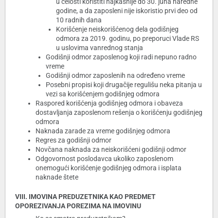
u celosti koristiti najkasnije do 30. juna naredne
godine, a da zaposleni nije iskoristio prvi deo od
10 radnih dana
Korišćenje neiskorišćenog dela godišnjeg
odmora za 2019. godinu, po preporuci Vlade RS
u uslovima vanrednog stanja
Godišnji odmor zaposlenog koji radi nepuno radno
vreme
Godišnji odmor zaposlenih na određeno vreme
Posebni propisi koji drugačije regulišu neka pitanja u
vezi sa korišćenjem godišnjeg odmora
Raspored korišćenja godišnjeg odmora i obaveza
dostavljanja zaposlenom rešenja o korišćenju godišnjeg
odmora
Naknada zarade za vreme godišnjeg odmora
Regres za godišnji odmor
Novčana naknada za neiskorišćeni godišnji odmor
Odgovornost poslodavca ukoliko zaposlenom
onemogući korišćenje godišnjeg odmora i isplata
naknade štete
VIII. IMOVINA PREDUZETNIKA KAO PREDMET
OPOREZIVANJA POREZIMA NA IMOVINU