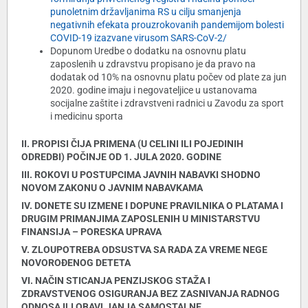
punoletnim državljanima RS u cilju smanjenja
negativnih efekata prouzrokovanih pandemijom bolesti
COVID-19 izazvane virusom SARS-CoV-2/
Dopunom Uredbe o dodatku na osnovnu platu
zaposlenih u zdravstvu propisano je da pravo na
dodatak od 10% na osnovnu platu počev od plate za jun
2020. godine imaju i negovateljice u ustanovama
socijalne zaštite i zdravstveni radnici u Zavodu za sport
i medicinu sporta
II. PROPISI ČIJA PRIMENA (U CELINI ILI POJEDINIH
ODREDBI) POČINJE OD 1. JULA 2020. GODINE
III. ROKOVI U POSTUPCIMA JAVNIH NABAVKI SHODNO
NOVOM ZAKONU O JAVNIM NABAVKAMA
IV. DONETE SU IZMENE I DOPUNE PRAVILNIKA O PLATAMA I
DRUGIM PRIMANJIMA ZAPOSLENIH U MINISTARSTVU
FINANSIJA – PORESKA UPRAVA
V. ZLOUPOTREBA ODSUSTVA SA RADA ZA VREME NEGE
NOVOROĐENOG DETETA
VI. NAČIN STICANJA PENZIJSKOG STAŽA I
ZDRAVSTVENOG OSIGURANJA BEZ ZASNIVANJA RADNOG
ODNOSA ILI OBAVLJANJA SAMOSTALNE,