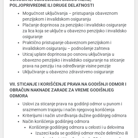
POLJOPRIVREDNE ILI DRUGE DELATNOSTI
Mogućnost uključivanja – pristupanja obaveznom
penzijskom i invalidskom osiguranju
Plaćanje doprinosa za penzijsko i invalidsko osiguranje
za lica koja se uključe u obavezno penzijsko i invalidsko
osiguranje
Praktično pristupanje obaveznom penzijskom i
invalidskom osiguranju – podnošenje zahteva
Uticaj uplate doprinosa po osnovu uključivanja u
obavezno penzijsko i invalidsko osiguranje na sticanje
prava na penziju i na određivanje visine penzije
Uključivanje u obavezno zdravstveno osiguranje
VII. STICANJE I KORIŠĆENJE PRAVA NA GODIŠNJI ODMOR I
OBRAČUN NAKNADE ZARADE ZA VREME GODIŠNJEG
ODMORA
Uslovi za sticanje prava na godišnji odmor u punom i
srazmernom trajanju i način njegovog korišćenja
Kriterijumi i način utvrđivanja dužine godišnjeg odmora
Način korišćenja godišnjeg odmora
Korišćenje godišnjeg odmora u celosti i u delovima
Izuzeci kada se godišnji odmor može delimično ili