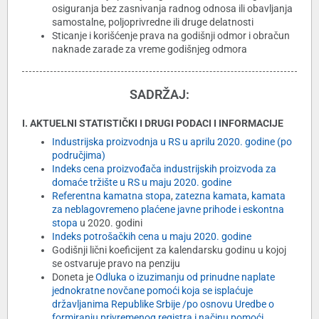
osiguranja bez zasnivanja radnog odnosa ili obavljanja
samostalne, poljoprivredne ili druge delatnosti
Sticanje i korišćenje prava na godišnji odmor i obračun
naknade zarade za vreme godišnjeg odmora
SADRŽAJ:
I. AKTUELNI STATISTIČKI I DRUGI PODACI I INFORMACIJE
Industrijska proizvodnja u RS u aprilu 2020. godine (po
područjima)
Indeks cena proizvođača industrijskih proizvoda za
domaće tržište u RS u maju 2020. godine
Referentna kamatna stopa
,
zatezna kamata
,
kamata
za neblagovremeno plaćene javne prihode i eskontna
stopa
u 2020. godini
Indeks potrošačkih cena u maju 2020. godine
Godišnji lični koeficijent za kalendarsku godinu u kojoj
se ostvaruje pravo na penziju
Doneta je
Odluka o izuzimanju od prinudne naplate
jednokratne novčane pomoći koja se isplaćuje
državljanima Republike Srbije /po osnovu Uredbe o
formiranju privremenog registra i načinu pomoći