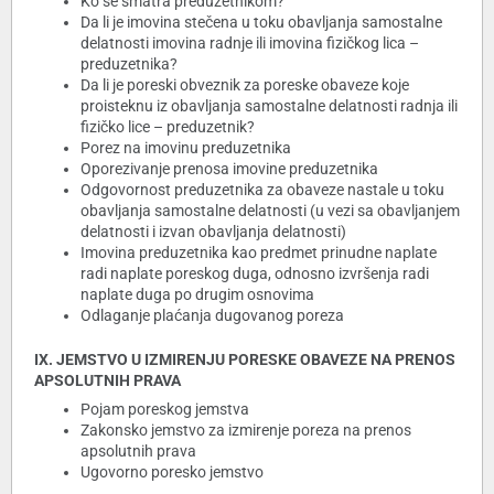
Ko se smatra preduzetnikom?
Da li je imovina stečena u toku obavljanja samostalne
delatnosti imovina radnje ili imovina fizičkog lica –
preduzetnika?
Da li je poreski obveznik za poreske obaveze koje
proisteknu iz obavljanja samostalne delatnosti radnja ili
fizičko lice – preduzetnik?
Porez na imovinu preduzetnika
Oporezivanje prenosa imovine preduzetnika
Odgovornost preduzetnika za obaveze nastale u toku
obavljanja samostalne delatnosti (u vezi sa obavljanjem
delatnosti i izvan obavljanja delatnosti)
Imovina preduzetnika kao predmet prinudne naplate
radi naplate poreskog duga, odnosno izvršenja radi
naplate duga po drugim osnovima
Odlaganje plaćanja dugovanog poreza
IX. JEMSTVO U IZMIRENJU PORESKE OBAVEZE NA PRENOS
APSOLUTNIH PRAVA
Pojam poreskog jemstva
Zakonsko jemstvo za izmirenje poreza na prenos
apsolutnih prava
Ugovorno poresko jemstvo