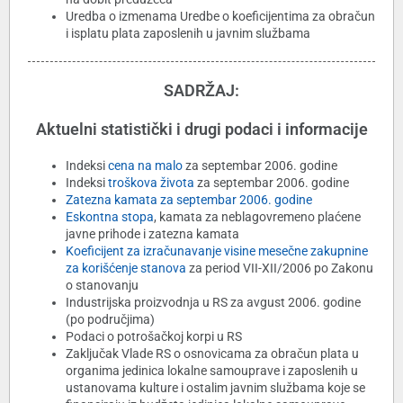
Uredba o izmenama Uredbe o koeficijentima za obračun
i isplatu plata zaposlenih u javnim službama
SADRŽAJ:
Aktuelni statistički i drugi podaci i informacije
Indeksi
cena na malo
za septembar 2006. godine
Indeksi
troškova života
za septembar 2006. godine
Zatezna kamata za septembar 2006. godine
Eskontna stopa
, kamata za neblagovremeno plaćene
javne prihode i zatezna kamata
Koeficijent za izračunavanje visine mesečne zakupnine
za korišćenje stanova
za period VII-XII/2006 po Zakonu
o stanovanju
Industrijska proizvodnja u RS za avgust 2006. godine
(po područjima)
Podaci o potrošačkoj korpi u RS
Zaključak Vlade RS o osnovicama za obračun plata u
organima jedinica lokalne samouprave i zaposlenih u
ustanovama kulture i ostalim javnim službama koje se