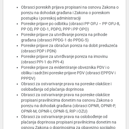
Obrasci poreskih prijava propisani na osnovu Zakona o
porezu na dohodak građana i Zakona o poreskom
postupku i poreskoj administraciji
Poreske prijave po odbitku (obrasci PP OPJ – PP OPJ-8,
PP OD, PP OD-1, PDPO, PPP i PP OPO)
Poreske prijave za utvrđivanje poreza na prihode
građana (obrasci PPDG-1 do PPDG-5)
Poreske prijave za obračun poreza na dobit preduzeća
(obrasci PDP i PDN)
Poreske prijave za utvrđivanje poreza na imovinu
(obrasci PPI-1 do PPI-4)
Poreske prijave za evidentiranje obveznika PDV i o
obliku i sadržini poreske prijave PDV (obrasci EPPDV i
PPPDV)
Obrasci za ostvarivanje prava na poreske olakšice i
oslobađanja od plaćanja doprinosa
Obrasci za ostvarivanje prava na poreske olakšice
propisani pravilnicima donetim na osnovu Zakona o
porezu na dohodak građana (obrasci OPNR, OPNR-P,
OPNR-M, OPNR-I, OPNR-S, RIP i OZU)
Obrasci za ostvarivanje prava na oslobođenje od
plaćanja doprinosa propisani pravilnicima donetim na
osnovu Zakona o doprinosima za obavezno socijalno