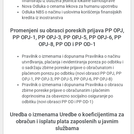
finansiraju iz budžeta jedinica lokalne samouprave
Nova Odluka o cenama lekova za humanu upotrebu
Odluka NBS o načinu i uslovima korišćenja finansijskih
kredita iz inostranstva
Promenjeni su obrasci poreskih prijava PP OPJ,
PP OPJ-1, PP OPJ-3, PP OPJ-5, PP OPJ-6, PP
OPJ-8, PP OD i PP OD-1
Pravilnik o izmenama i dopunama Pravilnika o načinu
utvrđivanja, plaćanja i evidentiranja poreza po odbitku i
o sadržaju zbirne poreske prijave o obračunatom i
plaćenom porezu po odbitku (novi obrasci PP OPJ, PP
OPJ-1, PP OPJ-3, PP OPJ-5, PP OPJ-6, PP OPJ-8)
Pravilnik o izmenama i dopunama Pravilnika o obrascu
zbirne poreske prijave o obračunatim i plaćenim
doprinosima za obavezno socijalno osiguranje po
odbitku (novi obrasci PP OD i PP OD-1)
Uredba o izmenama Uredbe o koeficijentima za
obračun i isplatu plata zaposlenih u javnim
službama