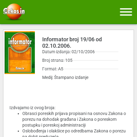
Informator broj 19/06 od
02.10.2006.
Datum izdanja: 02/10/2006
Broj strana: 105
Format: A5
Medij: Štampano izdanje
Izdvajamo iz ovog broja:
Obrasci poreskih prijava propisani na osnovu Zakona o
porezu na dohodak građana i Zakona o poreskom
postupku i poreskoj administraciji
Oslobođenja i olakšice po odredbama Zakona o porezu
na dobit preduzeća