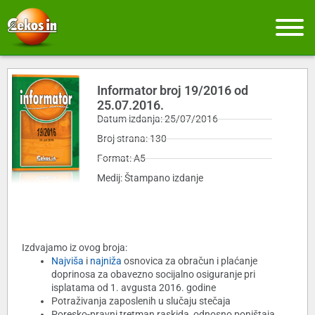
Informator broj 19/2016 od
25.07.2016.
Datum izdanja: 25/07/2016
Broj strana: 130
Format: A5
Medij: Štampano izdanje
Izdvajamo iz ovog broja:
Najviša
i
najniža
osnovica za obračun i plaćanje
doprinosa za obavezno socijalno osiguranje pri
isplatama od 1. avgusta 2016. godine
Potraživanja zaposlenih u slučaju stečaja
Poresko-pravni tretman raskida, odnosno poništaja