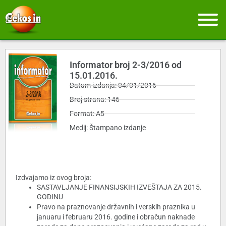
Informator broj 2-3/2016 od
15.01.2016.
Datum izdanja: 04/01/2016
Broj strana: 146
Format: A5
Medij: Štampano izdanje
Izdvajamo iz ovog broja:
SASTAVLJANJE FINANSIJSKIH IZVEŠTAJA ZA 2015.
GODINU
Pravo na praznovanje državnih i verskih praznika u
januaru i februaru 2016. godine i obračun naknade