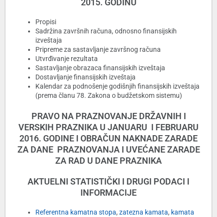
2015. GODINU
Propisi
Sadržina završnih računa, odnosno finansijskih
izveštaja
Pripreme za sastavljanje završnog računa
Utvrđivanje rezultata
Sastavljanje obrazaca finansijskih izveštaja
Dostavljanje finansijskih izveštaja
Kalendar za podnošenje godišnjih finansijskih izveštaja
(prema članu 78. Zakona o budžetskom sistemu)
PRAVO NA PRAZNOVANJE DRŽAVNIH I
VERSKIH PRAZNIKA U JANUARU I FEBRUARU
2016. GODINE I OBRAČUN NAKNADE ZARADE
ZA DANE PRAZNOVANJA I UVEĆANE ZARADE
ZA RAD U DANE PRAZNIKA
AKTUELNI STATISTIČKI I DRUGI PODACI I
INFORMACIJE
Referentna kamatna stopa
,
zatezna kamata
,
kamata