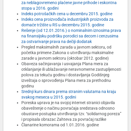
za neblagovremeno plaćene javne prihode i eskontna
stopa u 2016. godini
Indeks potrošačkih cena u decembru 2015. godine
Indeks cena proizvođača industrijskih proizvoda za
domaće tržište u RS u decembru 2015. godine
Rešenje (od 12.01.2016.) o nominalnim iznosima prava
na finansijsku podršku porodici sa decom i cenzusima
za ostvarivanje prava na dečiji dodatak
Pregled maksimalnih zarada u javnom sektoru, od
početka primene Zakona o utvrđivanju maksimalne
zarade u javnom sektoru (oktobar 2012. godine)
Obaveza sačinjavanja i usvajanja Plana mera za
otklanjanje ili ublažavanje neravnomerne zastupljenosti
polova za tekuću godinu i dostavljanja Godišnjeg
izveštaja o sprovođenju Plana mera za prethodnu
godinu
Srednji kurs dinara prema stranim valutama na kraju
svakog meseca u 2015. godini
Poreska uprava je na svojoj internet stranici objavila
obaveštenje o načinu povraćaja sredstava odnosno
obustave postupka utvrđivanja tzv. “solidarnog poreza”
i propisala obrazac Zahteva za povraćaj razlike
Članarine komorama od 1.01.2016. godine