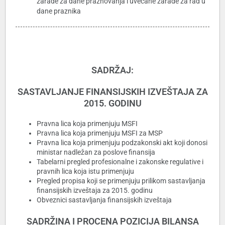
zarade za dane praznovanja i uvećane zarade za rad u
dane praznika
SADRŽAJ:
SASTAVLJANJE FINANSIJSKIH IZVEŠTAJA ZA
2015. GODINU
Pravna lica koja primenjuju MSFI
Pravna lica koja primenjuju MSFI za MSP
Pravna lica koja primenjuju podzakonski akt koji donosi
ministar nadležan za poslove finansija
Tabelarni pregled profesionalne i zakonske regulative i
pravnih lica koja istu primenjuju
Pregled propisa koji se primenjuju prilikom sastavljanja
finansijskih izveštaja za 2015. godinu
Obveznici sastavljanja finansijskih izveštaja
SADRŽINA I PROCENA POZICIJA BILANSA