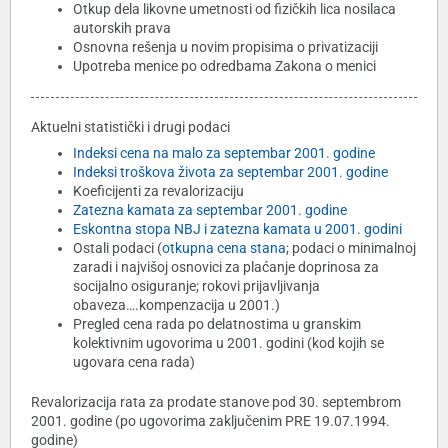
Otkup dela likovne umetnosti od fizičkih lica nosilaca
autorskih prava
Osnovna rešenja u novim propisima o privatizaciji
Upotreba menice po odredbama Zakona o menici
Aktuelni statistički i drugi podaci
Indeksi cena na malo za septembar 2001. godine
Indeksi troškova života za septembar 2001. godine
Koeficijenti za revalorizaciju
Zatezna kamata za septembar 2001. godine
Eskontna stopa NBJ i zatezna kamata u 2001. godini
Ostali podaci (
otkupna cena stana
; podaci o minimalnoj
zaradi i najvišoj osnovici za plaćanje doprinosa za
socijalno osiguranje; rokovi prijavljivanja
obaveza….kompenzacija u 2001.)
Pregled cena rada po delatnostima u granskim
kolektivnim ugovorima u 2001. godini (kod kojih se
ugovara cena rada)
Revalorizacija rata za prodate stanove pod 30. septembrom
2001. godine (po ugovorima zaključenim PRE 19.07.1994.
godine)