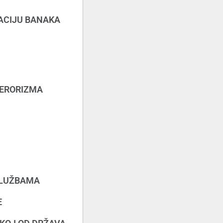
DACIJU BANAKA
TERORIZMA
SLUŽBAMA
E