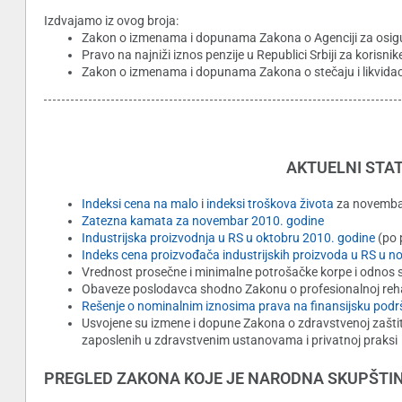
Izdvajamo iz ovog broja:
Zakon o izmenama i dopunama Zakona o Agenciji za osig
Pravo na najniži iznos penzije u Republici Srbiji za kori
Zakon o izmenama i dopunama Zakona o stečaju i likvidaci
AKTUELNI STAT
Indeksi cena na malo
i
indeksi troškova života
za novemba
Zatezna kamata za novembar 2010. godine
Industrijska proizvodnja u RS u oktobru 2010. godine
(po 
Indeks cena proizvođača industrijskih proizvoda u RS u 
Vrednost prosečne i minimalne potrošačke korpe i odnos
Obaveze poslodavca shodno Zakonu o profesionalnoj rehabi
Rešenje o nominalnim iznosima prava na finansijsku podrš
Usvojene su izmene i dopune Zakona o zdravstvenoj zaštiti
zaposlenih u zdravstvenim ustanovama i privatnoj praksi
PREGLED ZAKONA KOJE JE NARODNA SKUPŠTIN