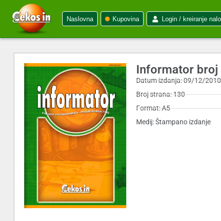
Naslovna
Kupovina
Login / kreiranje nal
Informator broj
Datum izdanja: 09/12/201
Broj strana: 130
Format: A5
Medij: Štampano izdanje