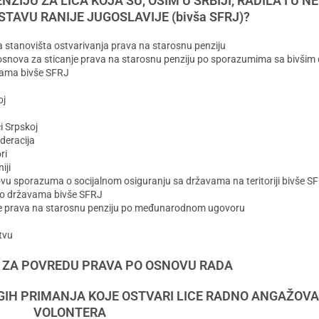
IJU ZA LICA KOJA SU, OSIM U SRBIJI, RADILA I U N
ASTAVU RANIJE JUGOSLAVIJE (bivša SFRJ)?
a stanovišta ostvarivanja prava na starosnu penziju
 osnova za sticanje prava na starosnu penziju po sporazumima sa bivši
mljama bivše SFRJ
oj
i Srpskoj
ederacija
ri
iji
ovu sporazuma o socijalnom osiguranju sa državama na teritoriji bivše S
 po državama bivše SFRJ
snike prava na starosnu penziju po međunarodnom ugovoru
tvu
ZA POVREDU PRAVA PO OSNOVU RADA
GIH PRIMANJA KOJE OSTVARI LICE RADNO ANGAŽOV
VOLONTERA