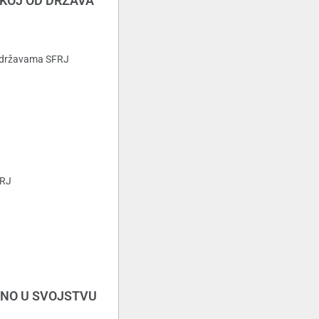
EKOJ OD DRŽAVA
m državama SFRJ
FRJ
ANO U SVOJSTVU