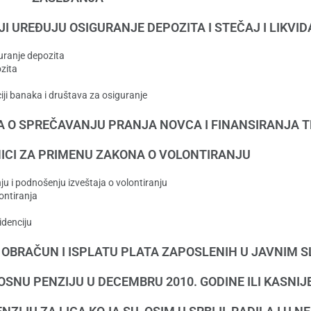
I UREĐUJU OSIGURANJE DEPOZITA I STEČAJ I LIKVI
uranje depozita
zita
ji banaka i društava za osiguranje
A O SPREČAVANJU PRANJA NOVCA I FINANSIRANJA 
NICI ZA PRIMENU ZAKONA O VOLONTIRANJU
nju i podnošenju izveštaja o volontiranju
ontiranja
idenciju
 OBRAČUN I ISPLATU PLATA ZAPOSLENIH U JAVNIM 
SNU PENZIJU U DECEMBRU 2010. GODINE ILI KASNIJ