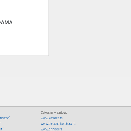
ODAMA
Cekos in – sajtovi:
rmator“
www.kamata.rs
“
www.strucnaliteratura.rs
rt“
www.prihodi.rs