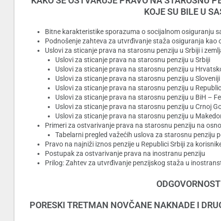
KAKO SE OSTVARUJE PRAVO NA STAROSNU PENZ
KOJE SU BILE U S
Bitne karakteristike sporazuma o socijalnom osiguranju s
Podnošenje zahteva za utvrđivanje staža osiguranja kao
Uslovi za sticanje prava na starosnu penziju u Srbiji i ze
Uslovi za sticanje prava na starosnu penziju u Srbiji
Uslovi za sticanje prava na starosnu penziju u Hrvatsk
Uslovi za sticanje prava na starosnu penziju u Sloveniji
Uslovi za sticanje prava na starosnu penziju u Republic
Uslovi za sticanje prava na starosnu penziju u BiH – F
Uslovi za sticanje prava na starosnu penziju u Crnoj Go
Uslovi za sticanje prava na starosnu penziju u Makedon
Primeri za ostvarivanje prava na starosnu penziju na osn
Tabelarni pregled važećih uslova za starosnu penziju
Pravo na najniži iznos penzije u Republici Srbiji za kori
Postupak za ostvarivanje prava na inostranu penziju
Prilog: Zahtev za utvrđivanje penzijskog staža u inostrans
ODGOVORNOST 
PORESKI TRETMAN NOVČANE NAKNADE I DRU