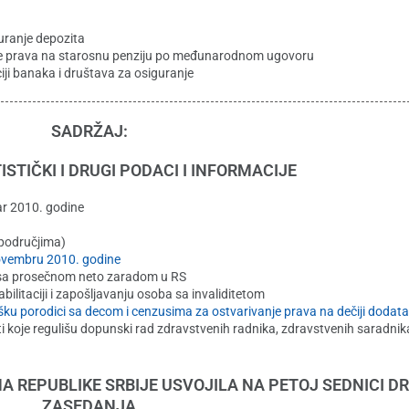
uranje depozita
snike prava na starosnu penziju po međunarodnom ugovoru
ji banaka i društava za osiguranje
SADRŽAJ:
ISTIČKI I DRUGI PODACI I INFORMACIJE
r 2010. godine
područjima)
novembru 2010. godine
 sa prosečnom neto zaradom u RS
litaciji i zapošljavanju osoba sa invaliditetom
ku porodici sa decom i cenzusima za ostvarivanje prava na dečiji dodat
 koje regulišu dopunski rad zdravstvenih radnika, zdravstvenih saradnika 
A REPUBLIKE SRBIJE USVOJILA NA PETOJ SEDNICI 
ZASEDANJA