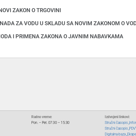
NOVI ZAKON O TRGOVINI
NADA ZA VODU U SKLADU SA NOVIM ZAKONOM O V
IHODA I PRIMENA ZAKONA O JAVNIM NABAVKAMA
Radno vreme:
Izdvojeni linkovi:
Pon. – Pet. 07:30 – 15:30
Stručni časopis „Info
Stručni časopis „PDV
Digitalna baza „Ekspe