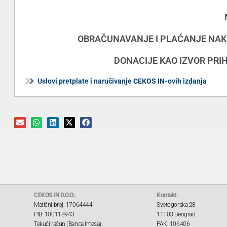
OBRAČUNAVANJE I PLAĆANJE NAK
DONACIJE KAO IZVOR PR
Uslovi pretplate i naručivanje CEKOS IN-ovih izdanja
CEKOS IN D.O.O.:
Kontakt:
Matični broj: 17064444
Svetogorska 28
PIB: 100118943
11103 Beograd
Tekući račun (Banca Intesa):
PAK: 106406